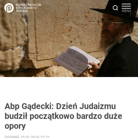
Abp Gądecki: Dzień Judaizmu
budził początkowo bardzo duże
opory
DODANE 15.01.2016 22:21