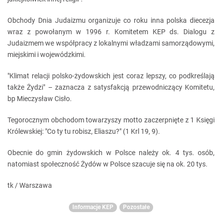
Obchody Dnia Judaizmu organizuje co roku inna polska diecezja
wraz z powołanym w 1996 r. Komitetem KEP ds. Dialogu z
Judaizmem we współpracy z lokalnymi władzami samorządowymi,
miejskimi i wojewódzkimi.
"Klimat relacji polsko-żydowskich jest coraz lepszy, co podkreślają
także Żydzi" – zaznacza z satysfakcją przewodniczący Komitetu,
bp Mieczysław Cisło.
Tegorocznym obchodom towarzyszy motto zaczerpnięte z 1 Księgi
Królewskiej: "Co ty tu robisz, Eliaszu?" (1 Krl 19, 9).
Obecnie do gmin żydowskich w Polsce należy ok. 4 tys. osób,
natomiast społeczność Żydów w Polsce szacuje się na ok. 20 tys.
tk / Warszawa
Informacje KEP
Pozostałe