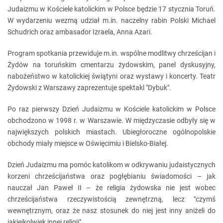
Judaizmu w Kościele katolickim w Polsce będzie 17 stycznia Toruń.
W wydarzeniu wezmą udział m.in. naczelny rabin Polski Michael
Schudrich oraz ambasador Izraela, Anna Azari.
Program spotkania przewiduje m.in. wspólne modlitwy chrześcijan i
Żydów na toruńskim cmentarzu żydowskim, panel dyskusyjny,
nabożeństwo w katolickiej świątyni oraz wystawy i koncerty. Teatr
Żydowski z Warszawy zaprezentuje spektakl "Dybuk".
Po raz pierwszy Dzień Judaizmu w Kościele katolickim w Polsce
obchodzono w 1998 r. w Warszawie. W międzyczasie odbyły się w
największych polskich miastach. Ubiegłoroczne ogólnopolskie
obchody miały miejsce w Oświęcimiu i Bielsko-Białej.
Dzień Judaizmu ma pomóc katolikom w odkrywaniu judaistycznych
korzeni chrześcijaństwa oraz pogłębianiu świadomości – jak
nauczał Jan Paweł II – że religia żydowska nie jest wobec
chrześcijaństwa rzeczywistością zewnętrzną, lecz "czymś
wewnętrznym, oraz że nasz stosunek do niej jest inny aniżeli do
jakiejkolwiek innej religii".