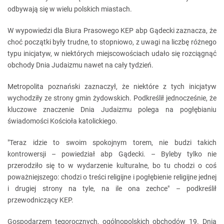
odbywają się w wielu polskich miastach.
W wypowiedzi dla Biura Prasowego KEP abp Gądecki zaznacza, że
choć początki były trudne, to stopniowo, z uwagi na liczbę różnego
typu inicjatyw, w niektórych miejscowościach udało się rozciągnąć
obchody Dnia Judaizmu nawet na cały tydzień.
Metropolita poznański zaznaczył, że niektóre z tych inicjatyw
wychodziły ze strony gmin żydowskich. Podkreślił jednocześnie, że
kluczowe znaczenie Dnia Judaizmu polega na pogłębianiu
świadomości Kościoła katolickiego.
"Teraz idzie to swoim spokojnym torem, nie budzi takich
kontrowersji – powiedział abp Gądecki. – Byleby tylko nie
przerodziło się to w wydarzenie kulturalne, bo tu chodzi o coś
poważniejszego: chodzi o treści religijne i pogłębienie religijne jednej
i drugiej strony na tyle, na ile ona zechce" – podkreślił
przewodniczący KEP.
Gospodarzem tegorocznych, ogólnopolskich obchodów 19. Dnia