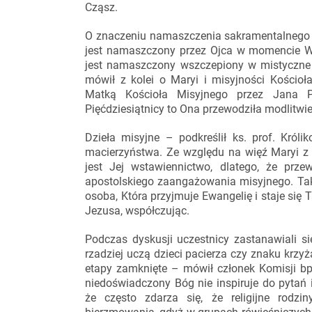
Cząsz.
O znaczeniu namaszczenia sakramentalnego m
jest namaszczony przez Ojca w momencie Wci
jest namaszczony wszczepiony w mistyczne 
mówił z kolei o Maryi i misyjności Kościoł
Matką Kościoła Misyjnego przez Jana P
Pięćdziesiątnicy to Ona przewodziła modlitwi
Dzieła misyjne – podkreślił ks. prof. Król
macierzyństwa. Ze względu na więź Maryi z 
jest Jej wstawiennictwo, dlatego, że prz
apostolskiego zaangażowania misyjnego. Tak
osoba, Która przyjmuje Ewangelię i staje się 
Jezusa, współczując.
Podczas dyskusji uczestnicy zastanawiali s
rzadziej uczą dzieci pacierza czy znaku krzyż
etapy zamknięte – mówił członek Komisji bp
niedoświadczony Bóg nie inspiruje do pytań 
że często zdarza się, że religijne rodz