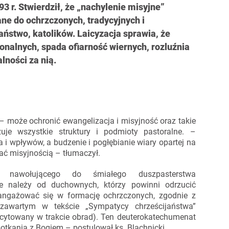
3 r. Stwierdził, że „nachylenie misyjne”
ne do ochrzczonych, tradycyjnych i
ństwo, katolików. Laicyzacja sprawia, że
onalnych, spada ofiarność wiernych, rozluźnia
lności za nią.
– może ochronić ewangelizacja i misyjność oraz takie
zuje wszystkie struktury i podmioty pastoralne. –
 i wpływów, a budzenie i pogłębianie wiary opartej na
ać misyjnością – tłumaczył.
, nawołującego do śmiałego duszpasterstwa
e należy od duchownych, którzy powinni odrzucić
angażować się w formację ochrzczonych, zgodnie z
 zawartym w tekście „Sympatycy chrześcijaństwa”
o cytowany w trakcie obrad). Ten deuterokatechumenat
tkania z Bogiem – postulował ks. Blachnicki.