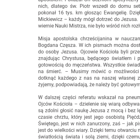
nich, dlatego św. Piotr wszedł do domu set
pokonał 16 tys. km głosząc Ewangelię. Dzię
Mickiewicz – każdy mógł dotrzeć do Jezusa. B
wiernie Nauki Mistrza, nie było wśród nich r
Misja apostolska chrześcijanina w nauczan
Bogdana Częsza. W ich pismach można dostrz
do osoby Jezusa. Ojcowie Kościoła byli prześ
znajdując Chrystusa, będącego światłem i pr
gotowością do męczeństwa. Wszystkie świa
na śmierć. – Musimy mówić o możliwości 
dotknąć każdego z nas na naszej własnej zi
żyjemy, podpowiadają, że należy być gotowy
W dalszej części referatu wskazał na pneu
Ojców Kościoła – dzielenie się wiarą odbywa
są zdolni głosić naukę Jezusa z mocą i bez 
czasie chrztu, który jest jego osobistą Pię
Świętego, jest w nich zanurzony, zaś – jak 
jest do wielkości wiary. Dzięki temu otwarciu
światłością świata i solą ziemi, dzięki czemu 