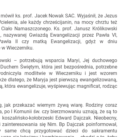
ówił ks. prof. Jacek Nowak SAC. Wyjaśnił, że Jezus
elenia, ale każdy chrześcijanin, na mocy chrztu też
Ciało Namaszczonego. Ks. prof. Janusz Królikowski
a, nazywanej Gwiazdą Ewangelizacji przez Pawła VI,
awła II czy matką Ewangelizacji, gdyż w dniu
e w Wieczerniku.
ikowski – potrzebują wsparcia Maryi, Jej duchowego
Duchem Świętym, która jest bezpośrednia, potrzebne
ewodniczyła modlitwie w Wieczerniku i jest wzorem
że dlatego, że Maryja jest pierwszą ewangelizowaną,
Tą, która ewangelizuje, wyśpiewując magnificat, rodząc
ię, jak przekazać wiernym żywą wiarę. Rodziny coraz
a, po I Komunii św. czy bierzmowaniu uznają, że są to
 koszalińsko-kołobrzeski Edward Dajczak. Nieobecny,
i zainteresowania się Nim. Bp Dajczak poinformował,
iny same chcą przygotować dzieci do sakramentu