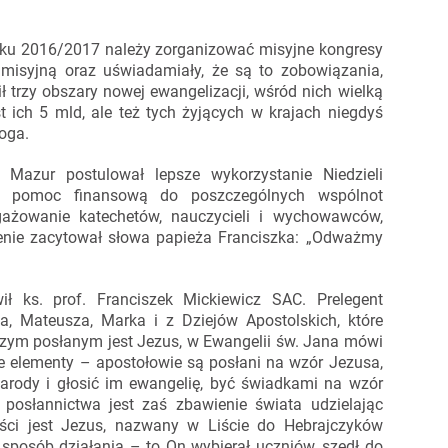
ku 2016/2017 należy zorganizować misyjne kongresy
 misyjną oraz uświadamiały, że są to zobowiązania,
ł trzy obszary nowej ewangelizacji, wśród nich wielką
st ich 5 mld, ale też tych żyjących w krajach niegdyś
oga.
p Mazur postulował lepsze wykorzystanie Niedzieli
 o pomoc finansową do poszczególnych wspólnot
ngażowanie katechetów, nauczycieli i wychowawców,
zenie zacytował słowa papieża Franciszka: „Odważmy
ł ks. prof. Franciszek Mickiewicz SAC. Prelegent
na, Mateusza, Marka i z Dziejów Apostolskich, które
szym posłanym jest Jezus, w Ewangelii św. Jana mówi
e elementy – apostołowie są posłani na wzór Jezusa,
narody i głosić im ewangelię, być świadkami na wzór
 posłannictwa jest zaś zbawienie świata udzielając
ci jest Jezus, nazwany w Liście do Hebrajczyków
sposób działania – to On wybierał uczniów, szedł do