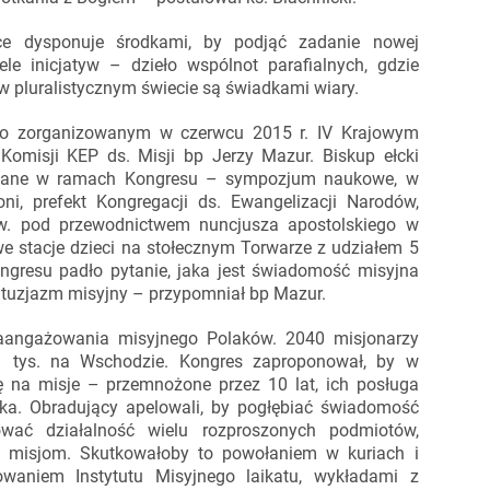
sce dysponuje środkami, by podjąć zadanie nowej
ele inicjatyw – dzieło wspólnot parafialnych, gdzie
e w pluralistycznym świecie są świadkami wiary.
po zorganizowanym w czerwcu 2015 r. IV Krajowym
omisji KEP ds. Misji bp Jerzy Mazur. Biskup ełcki
nizowane w ramach Kongresu – sympozjum naukowe, w
oni, prefekt Kongregacji ds. Ewangelizacji Narodów,
w. pod przewodnictwem nuncjusza apostolskiego w
we stacje dzieci na stołecznym Torwarze z udziałem 5
ngresu padło pytanie, jaka jest świadomość misyjna
entuzjazm misyjny – przypomniał bp Mazur.
 zaangażowania misyjnego Polaków. 2040 misjonarzy
1 tys. na Wschodzie. Kongres zaproponował, by w
ę na misje – przemnożone przez 10 lat, ich posługa
ańska. Obradujący apelowali, by pogłębiać świadomość
wać działalność wielu rozproszonych podmiotów,
ie misjom. Skutkowałoby to powołaniem w kuriach i
waniem Instytutu Misyjnego laikatu, wykładami z