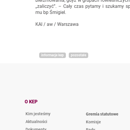
bierzmowania, gdyż w grupach rówieśniczych 
„zaliczyć”. – Cały czas pytamy i szukamy 
mu bp Śmigiel.
KAI / aw / Warszawa
informacje kep
pozostałe
O KEP
Kim jesteśmy
Gremia statutowe
Aktualności
Komisje
Dokumenty
Rady