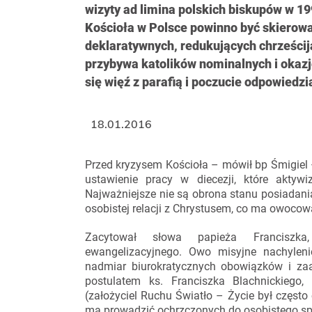
wizyty ad limina polskich biskupów w 199
Kościoła w Polsce powinno być skierowa
deklaratywnych, redukujących chrześcija
przybywa katolików nominalnych i okazj
się więź z parafią i poczucie odpowiedzia
18.01.2016
Przed kryzysem Kościoła – mówił bp Śmigiel 
ustawienie pracy w diecezji, które aktywi
Najważniejsze nie są obrona stanu posiadania
osobistej relacji z Chrystusem, co ma owocow
Zacytował słowa papieża Franciszka
ewangelizacyjnego. Owo misyjne nachyleni
nadmiar biurokratycznych obowiązków i za
postulatem ks. Franciszka Blachnickiego,
(założyciel Ruchu Światło – Życie był częst
ma prowadzić ochrzczonych do osobistego spo