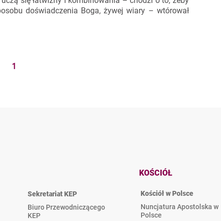
uczą się łatwizny i kombinowania – chodzi o to, żeby
sposobu doświadczenia Boga, żywej wiary – wtórował
1
KOŚCIÓŁ
Kościół w Polsce
Sekretariat KEP
Nuncjatura Apostolska w
Biuro Przewodniczącego
Polsce
KEP