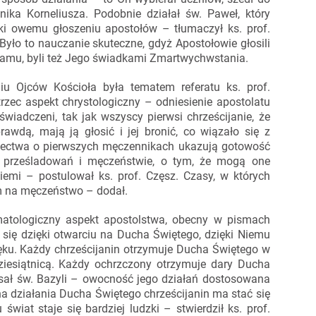
nika Korneliusza. Podobnie działał św. Paweł, który
ki owemu głoszeniu apostołów – tłumaczył ks. prof.
yło to nauczanie skuteczne, gdyż Apostołowie głosili
ozłamu, byli też Jego świadkami Zmartwychwstania.
iu Ojców Kościoła była tematem referatu ks. prof.
ec aspekt chrystologiczny – odniesienie apostolatu
wiadczeni, tak jak wszyscy pierwsi chrześcijanie, że
awdą, mają ją głosić i jej bronić, co wiązało się z
dectwa o pierwszych męczennikach ukazują gotowość
prześladowań i męczeństwie, o tym, że mogą one
emi – postulował ks. prof. Częsz. Czasy, w których
m na męczeństwo – dodał.
matologiczny aspekt apostolstwa, obecny w pismach
 się dzięki otwarciu na Ducha Świętego, dzięki Niemu
lęku. Każdy chrześcijanin otrzymuje Ducha Świętego w
ćdziesiątnicą. Każdy ochrzczony otrzymuje dary Ducha
pisał św. Bazyli – owocność jego działań dostosowana
 na działania Ducha Świętego chrześcijanin ma stać się
świat staje się bardziej ludzki – stwierdził ks. prof.