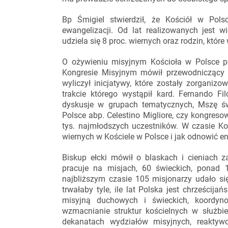
Bp Śmigiel stwierdził, że Kościół w Pol
ewangelizacji. Od lat realizowanych jest wi
udziela się 8 proc. wiernych oraz rodzin, któr
O ożywieniu misyjnym Kościoła w Polsce 
Kongresie Misyjnym mówił przewodniczący K
wyliczył inicjatywy, które zostały zorga
trakcie którego wystąpił kard. Fernando Fil
dyskusje w grupach tematycznych, Mszę ś
Polsce abp. Celestino Migliore, czy kongreso
tys. najmłodszych uczestników. W czasie Ko
wiernych w Kościele w Polsce i jak odnowić 
Biskup ełcki mówił o blaskach i cieniach
pracuje na misjach, 60 świeckich, ponad 
najbliższym czasie 105 misjonarzy udało si
trwałaby tyle, ile lat Polska jest chrześcij
misyjną duchowych i świeckich, koordyno
wzmacnianie struktur kościelnych w służb
dekanatach wydziałów misyjnych, reaktywo