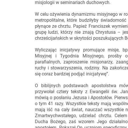
misjologii w seminariach duchowych.
W celu ożywienia dynamizmu misyjnego w ro
metropolitalne, które budziłyby świadomość
płynące ze chrztu. Papież Franciszek wymieni
grupę ludzi, którzy nie znają Chrystusa – je
chrześcijańskich w skrytości poszukujących B
Wyliczając inicjatywy promujące misje, b
Misyjnej i Tygodnia Misyjnego, prośby
parafialnych, zaproszenie misjonarzy, zaa
ruchy i stowarzyszenia, rodziny. Na zakońc
się coraz bardziej podjąć inicjatywę”.
O biblijnych podstawach apostolstwa mówi
przywołał cztery teksty z Ewangelii św. Ja
mówią o posłaniu Jezusa i Apostołów. Pierw
o tym 41 razy. Wszystkie teksty mają wspóln
mają iść na cały świat, nauczać wszystkie 
Zmartwychwstałego, udzielać chrztu. Celem
Ducha Bożego, zaś wzorem Jego działalnoś
apostołem. Pokazał On uczniom specyficzny 