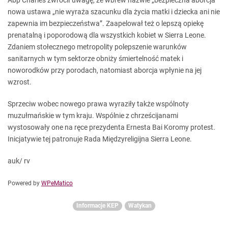
Abp Charles zwrócił uwagę, że wbrew nazwie „bezpieczna aborcja”
nowa ustawa „nie wyraża szacunku dla życia matki i dziecka ani nie
zapewnia im bezpieczeństwa”. Zaapelował też o lepszą opiekę
prenatalną i poporodową dla wszystkich kobiet w Sierra Leone.
Zdaniem stołecznego metropolity polepszenie warunków
sanitarnych w tym sektorze obniży śmiertelność matek i
noworodków przy porodach, natomiast aborcja wpłynie na jej
wzrost.
Sprzeciw wobec nowego prawa wyraziły także wspólnoty
muzułmańskie w tym kraju. Wspólnie z chrześcijanami
wystosowały one na ręce prezydenta Ernesta Bai Koromy protest.
Inicjatywie tej patronuje Rada Międzyreligijna Sierra Leone.
auk/ rv
Powered by
WPeMatico
Informacje KEP
Watykan