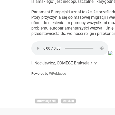
Islamskiego” jest niedopuszczalne i karygodne
Parlament Europejski uznał także, że prześla
który przyczynia się do masowej migracji i w
ofiar i do niesienia im pomocy wszystkimi m
problemu europarlamentarzyści wezwali Unię 
przedstawiciela ds. wolności religii i przeko
I. Nockiewicz, COMECE Bruksela / rv
Powered by
WPeMatico
informacje kep
watykan