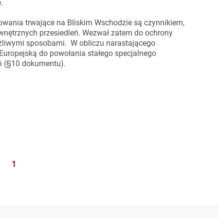
.
dowania trwające na Bliskim Wschodzie są czynnikiem,
ewnętrznych przesiedleń. Wezwał zatem do ochrony
ożliwymi sposobami. W obliczu narastającego
Europejską do powołania stałego specjalnego
nań (§10 dokumentu).
1