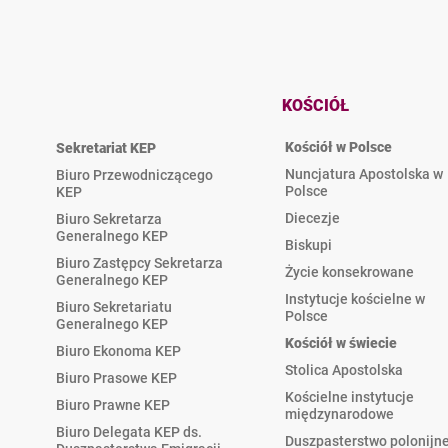
KOŚCIÓŁ
Kościół w Polsce
Sekretariat KEP
Nuncjatura Apostolska w
Biuro Przewodniczącego
Polsce
KEP
Diecezje
Biuro Sekretarza
Generalnego KEP
Biskupi
Biuro Zastępcy Sekretarza
Życie konsekrowane
Generalnego KEP
Instytucje kościelne w
Biuro Sekretariatu
Polsce
Generalnego KEP
Kościół w świecie
Biuro Ekonoma KEP
Stolica Apostolska
Biuro Prasowe KEP
Kościelne instytucje
Biuro Prawne KEP
międzynarodowe
Biuro Delegata KEP ds.
Duszpasterstwo polonijn