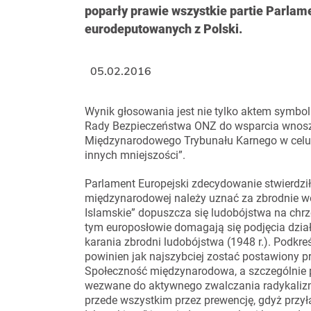
poparły prawie wszystkie partie Parlam
eurodeputowanych z Polski.
05.02.2016
Wynik głosowania jest nie tylko aktem symb
Rady Bezpieczeństwa ONZ do wsparcia wnosz
Międzynarodowego Trybunału Karnego w celu 
innych mniejszości”.
Parlament Europejski zdecydowanie stwierdził
międzynarodowej należy uznać za zbrodnie wo
Islamskie” dopuszcza się ludobójstwa na chr
tym europosłowie domagają się podjęcia dzi
karania zbrodni ludobójstwa (1948 r.). Podkreś
powinien jak najszybciej zostać postawiony 
Społeczność międzynarodowa, a szczególnie p
wezwane do aktywnego zwalczania radykalizm
przede wszystkim przez prewencję, gdyż przył