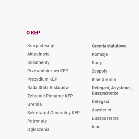
O KEP
Kim jesteśmy
Gremia statutowe
Aktualności
Komisje
Dokumenty
Rady
Przewodniczący KEP
Zespoły
Prezydium KEP
Inne Gremia
Rada Stała Biskupów
Delegaci, Asystenci,
Duszpasterze
Zebranie Plenarne KEP
Delegaci
Gremia
Asystenci
Sekretariat Generalny KEP
Duszpasterze
Patronaty
Inni
Ogłoszenia