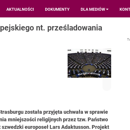
AKTUALNOŚCI
DOKUMENTY
DLA MEDIÓW
KON
pejskiego nt. prześladowania
T
trasburgu została przyjęta uchwała w sprawie
 mniejszości religijnych przez tzw. Państwo
t szwedzki europoseł Lars Adaktusson. Projekt