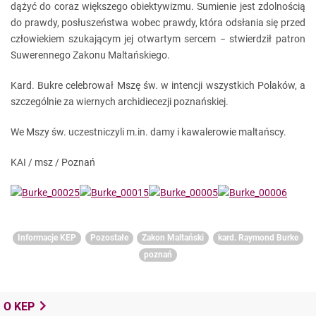
dążyć do coraz większego obiektywizmu. Sumienie jest zdolnością
do prawdy, posłuszeństwa wobec prawdy, która odsłania się przed
człowiekiem szukającym jej otwartym sercem − stwierdził patron
Suwerennego Zakonu Maltańskiego.
Kard. Bukre celebrował Mszę św. w intencji wszystkich Polaków, a
szczególnie za wiernych archidiecezji poznańskiej.
We Mszy św. uczestniczyli m.in. damy i kawalerowie maltańscy.
KAI / msz / Poznań
Informacje KEP
Pozostałe
Zakon Maltański
kard. Raymond Burke
poznań
O KEP