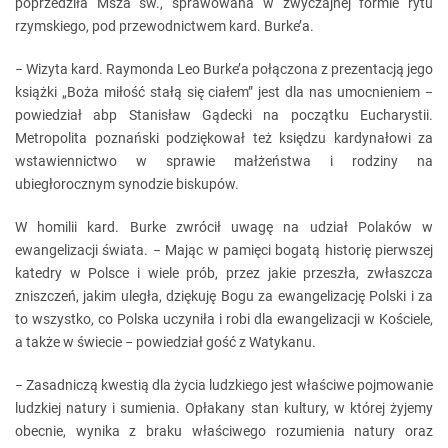
poprzedziła Msza św., sprawowana w zwyczajnej formie rytu
rzymskiego, pod przewodnictwem kard. Burke’a.
− Wizyta kard. Raymonda Leo Burke’a połączona z prezentacją jego
książki „Boża miłość stałą się ciałem” jest dla nas umocnieniem −
powiedział abp Stanisław Gądecki na początku Eucharystii.
Metropolita poznański podziękował też księdzu kardynałowi za
wstawiennictwo w sprawie małżeństwa i rodziny na
ubiegłorocznym synodzie biskupów.
W homilii kard. Burke zwrócił uwagę na udział Polaków w
ewangelizacji świata. − Mając w pamięci bogatą historię pierwszej
katedry w Polsce i wiele prób, przez jakie przeszła, zwłaszcza
zniszczeń, jakim uległa, dziękuję Bogu za ewangelizację Polski i za
to wszystko, co Polska uczyniła i robi dla ewangelizacji w Kościele,
a także w świecie − powiedział gość z Watykanu.
− Zasadniczą kwestią dla życia ludzkiego jest właściwe pojmowanie
ludzkiej natury i sumienia. Opłakany stan kultury, w której żyjemy
obecnie, wynika z braku właściwego rozumienia natury oraz