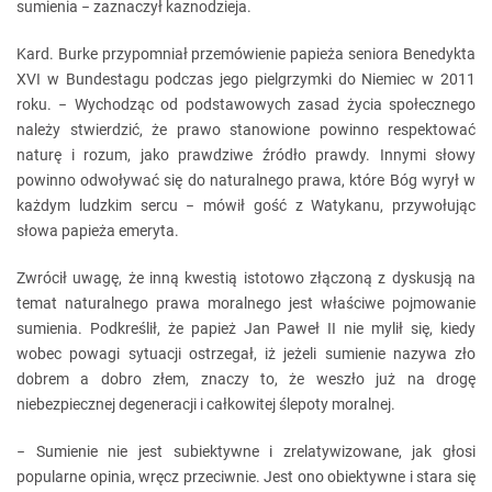
sumienia − zaznaczył kaznodzieja.
Kard. Burke przypomniał przemówienie papieża seniora Benedykta
XVI w Bundestagu podczas jego pielgrzymki do Niemiec w 2011
roku. − Wychodząc od podstawowych zasad życia społecznego
należy stwierdzić, że prawo stanowione powinno respektować
naturę i rozum, jako prawdziwe źródło prawdy. Innymi słowy
powinno odwoływać się do naturalnego prawa, które Bóg wyrył w
każdym ludzkim sercu − mówił gość z Watykanu, przywołując
słowa papieża emeryta.
Zwrócił uwagę, że inną kwestią istotowo złączoną z dyskusją na
temat naturalnego prawa moralnego jest właściwe pojmowanie
sumienia. Podkreślił, że papież Jan Paweł II nie mylił się, kiedy
wobec powagi sytuacji ostrzegał, iż jeżeli sumienie nazywa zło
dobrem a dobro złem, znaczy to, że weszło już na drogę
niebezpiecznej degeneracji i całkowitej ślepoty moralnej.
− Sumienie nie jest subiektywne i zrelatywizowane, jak głosi
popularne opinia, wręcz przeciwnie. Jest ono obiektywne i stara się