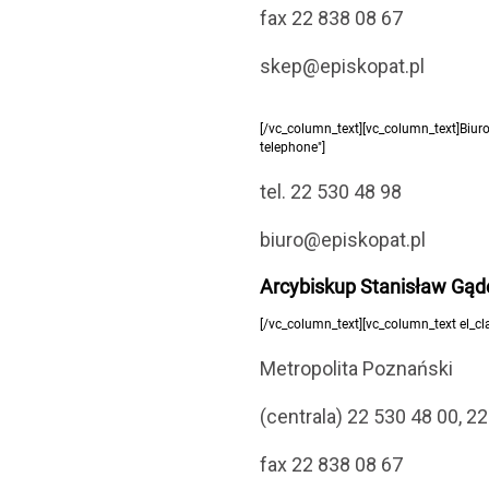
fax 22 838 08 67
skep@episkopat.pl
Biskup Artur Miziński
[/vc_column_text][vc_column_text]Biur
telephone"]
tel. 22 530 48 98
biuro@episkopat.pl
Arcybiskup Stanisław Gąd
[/vc_column_text][vc_column_text el_cla
Metropolita Poznański
(centrala) 22 530 48 00, 2
fax 22 838 08 67