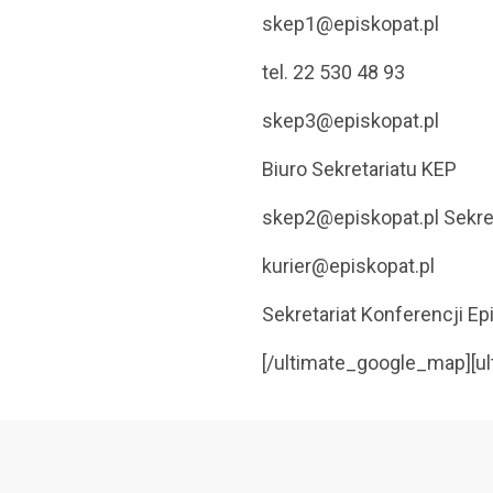
skep1@episkopat.pl
tel. 22 530 48 93
skep3@episkopat.pl
Biuro Sekretariatu KEP
skep2@episkopat.pl Sekre
kurier@episkopat.pl
Sekretariat Konferencji Ep
[/ultimate_google_map][ul