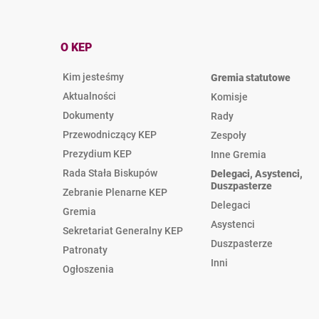
O KEP
Kim jesteśmy
Gremia statutowe
Aktualności
Komisje
Dokumenty
Rady
Przewodniczący KEP
Zespoły
Prezydium KEP
Inne Gremia
Rada Stała Biskupów
Delegaci, Asystenci,
Duszpasterze
Zebranie Plenarne KEP
Delegaci
Gremia
Asystenci
Sekretariat Generalny KEP
Duszpasterze
Patronaty
Inni
Ogłoszenia