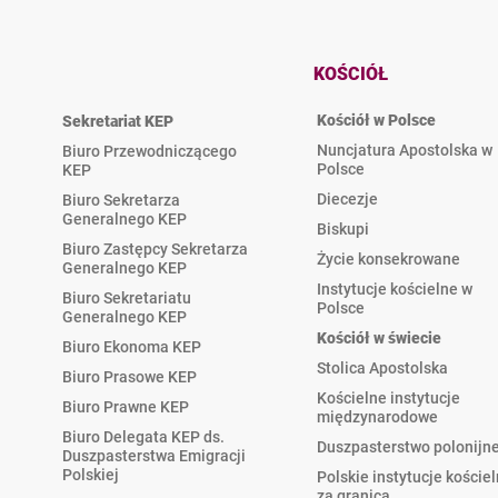
KOŚCIÓŁ
Kościół w Polsce
Sekretariat KEP
Nuncjatura Apostolska w
Biuro Przewodniczącego
Polsce
KEP
Diecezje
Biuro Sekretarza
Generalnego KEP
Biskupi
Biuro Zastępcy Sekretarza
Życie konsekrowane
Generalnego KEP
Instytucje kościelne w
Biuro Sekretariatu
Polsce
Generalnego KEP
Kościół w świecie
Biuro Ekonoma KEP
Stolica Apostolska
Biuro Prasowe KEP
Kościelne instytucje
Biuro Prawne KEP
międzynarodowe
Biuro Delegata KEP ds.
Duszpasterstwo polonijn
Duszpasterstwa Emigracji
Polskiej
Polskie instytucje koście
za granicą