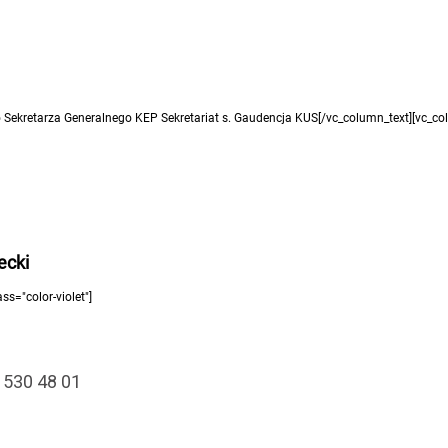
o Sekretarza Generalnego KEP Sekretariat s. Gaudencja KUS[/vc_column_text][vc_col
ecki
ss="color-violet"]
2 530 48 01