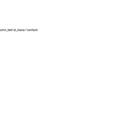
umn_text el_class="contact-