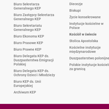
Diecezje
Biuro Sekretarza
Generalnego KEP
Biskupi
Biuro Zastępcy Sekretarza
Życie konsekrowane
Generalnego KEP
Instytucje kościelne w
Biuro Sekretariatu
Polsce
Generalnego KEP
Kościół w świecie
Biuro Ekonoma KEP
Stolica Apostolska
Biuro Prasowe KEP
Kościelne instytucje
Biuro Prawne KEP
międzynarodowe
Biuro Delegata KEP ds.
Duszpasterstwo polonijn
Duszpasterstwa Emigracji
Polskiej
Polskie instytucje koście
za granicą
Biuro Delegata KEP ds.
Ochrony Dzieci i Młodzieży
Biuro KEP ds. Unii
Europejskiej
Archiwum KEP