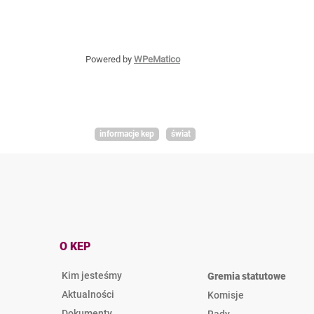
Powered by
WPeMatico
informacje kep
świat
O KEP
Kim jesteśmy
Gremia statutowe
Aktualności
Komisje
Dokumenty