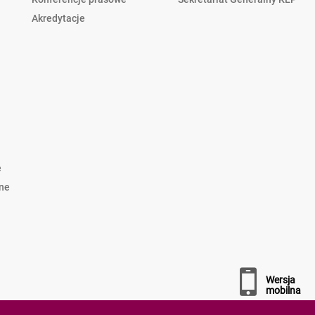
Akredytacje
e
lne
wersja
mobilna