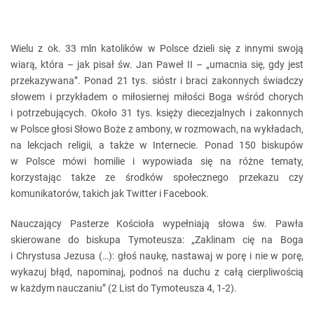
Wielu z ok. 33 mln katolików w Polsce dzieli się z innymi swoją
wiarą, która – jak pisał św. Jan Paweł II – „umacnia się, gdy jest
przekazywana”. Ponad 21 tys. sióstr i braci zakonnych świadczy
słowem i przykładem o miłosiernej miłości Boga wśród chorych
i potrzebujących. Około 31 tys. księży diecezjalnych i zakonnych
w Polsce głosi Słowo Boże z ambony, w rozmowach, na wykładach,
na lekcjach religii, a także w Internecie. Ponad 150 biskupów
w Polsce mówi homilie i wypowiada się na różne tematy,
korzystając także ze środków społecznego przekazu czy
komunikatorów, takich jak Twitter i Facebook.
Nauczający Pasterze Kościoła wypełniają słowa św. Pawła
skierowane do biskupa Tymoteusza: „Zaklinam cię na Boga
i Chrystusa Jezusa (…): głoś naukę, nastawaj w porę i nie w porę,
wykazuj błąd, napominaj, podnoś na duchu z całą cierpliwością
w każdym nauczaniu” (2 List do Tymoteusza 4, 1-2).