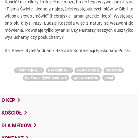
Kościół nie milczy i milczeć nie może, bo do tego wzywa sam Jezus
i Pismo Święte. Jedno z najczęściej występujących słów w Biblii to
właśnie słowo „mówić” (hebrajskie - amar, greckie - lego). Występuje
ono ok. 6 tys. razy. Ludzie Kościoła więc z natury są wezwani do
mówienia. Powstaje tylko pytanie: Czy Pasterzy naszych dusz tylko
wysłuchamy, czy posłuchamy?
Ks. Paweł Rytel-Andrianik Rzecznik Konferencji Episkopatu Polski
Informacje KEP
Rzecznik KEP
ewangelizacja
głoszenie
ks. Paweł Rytel-Andrianik
społeczeństwo
świat
O KEP
KOŚCIÓŁ
DLA MEDIÓW