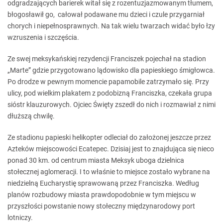
odgradzających barierek witał się z rozentuzjazmowanym tłumem,
błogosławił go, całował podawane mu dzieci i czule przygarniał
chorych i niepełnosprawnych. Na tak wielu twarzach widać było łzy
wzruszenia i szczęścia.
Ze swej meksykańskiej rezydencji Franciszek pojechał na stadion
„Marte” gdzie przygotowano lądowisko dla papieskiego śmigłowca.
Po drodze w pewnym momencie papamobile zatrzymało się. Przy
ulicy, pod wielkim plakatem z podobizną Franciszka, czekała grupa
sióstr klauzurowych. Ojciec Święty zszedł do nich i rozmawiał z nimi
dłuższą chwilę.
Ze stadionu papieski helikopter odleciał do założonej jeszcze przez
Azteków miejscowości Ecatepec. Dzisiaj jest to znajdująca się nieco
ponad 30 km. od centrum miasta Meksyk uboga dzielnica
stołecznej aglomeracji. I to właśnie to miejsce zostało wybrane na
niedzielną Eucharystię sprawowaną przez Franciszka. Według
planów rozbudowy miasta prawdopodobnie w tym miejscu w
przyszłości powstanie nowy stołeczny międzynarodowy port
lotniczy.