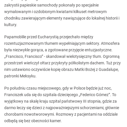
zakrystii papieskie samochody pokonały po specjalnie
wymalowanym i ozdobionym kwiatami kilkuset metrowym
chodniku zawierającym elementy nawiązujące do lokalnej historii i
kultury.
Papamoblile przed Eucharystią przejechało między
rozentuzjazmowanym tłumem wypełniającym sektory. Atmosfera
była niezwykle gorąca, a zgotowane przyjęcie entuzjastyczne.
„Francisco, Francisco” - skandował wielotysięczny tłum. Ogromną
przestrzeń wieńczył ołtarz przykryty półkolistym dachem. Tuż przy
nim ustawiono oczywiście kopię obrazu Matki Bożej z Guadalupe,
patronki Meksyku.
Po południu czasu miejscowego, gdy w Polsce będzie już noc,
Franciszek uda się do szpitala dziecięcego „Federico Gómez”. To
wyjątkowy na skalę kraju szpital państwowy III stopnia, gdzie za
darmo leczy się dzieci z najpoważniejszymi schorzeniami, głównie
chorobami nowotworowymi. Rozmowy z pacjentami na oddziale
odbędą się bez obecności kamer.