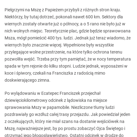
Pielgrzymi na Mszę z Papieżem przybyli z różnych stron kraju.
Niektórzy, by tutaj dotrzeć, pokonali nawet 600 km. Sektory dla
wiernych zostały otwarte już o północy, a o 5 rano nie było już w
nich wolnych miejsc. Teoretycznie plac, gdzie będzie sprawowoana
Msza, mógł pomieścić 400 tys. ludzi. Jednak już teraz wiadomo, że
wiernych było znacznie więcej. Wypełnione były wszystkie
przylegające wolne przestrzenie, na które tylko ochrona terenu
pozwoliła wejść. Trzeba przy tym pamiętać, że w nocy temperatura
spada w tym rejonie do kilku stopni. Ludzie jednak, wyposażeni w
koce i śpiwory, czekali na Franciszka z radością mimo
doskwierającego zimna.
Po wylądowaniu w Ecatepec Franciszek przejechał
dziewięciokilometrowy odcinek z lądowiska na miejsce
sprawowania Mszy w papamobile. Niezliczone tłumy ludzi
pozdrawiały go wzdłuż całej trasy przejazdu. Jak powiedział jeden
z oczekujących, który nie miał szans na dostanie wejściówek na
Mszę, najważniejsze jest, by po prostu zobaczyć Ojca Świętego i
otrzymać jego błogosławieństwo. Ostatni odcinek w drodze do