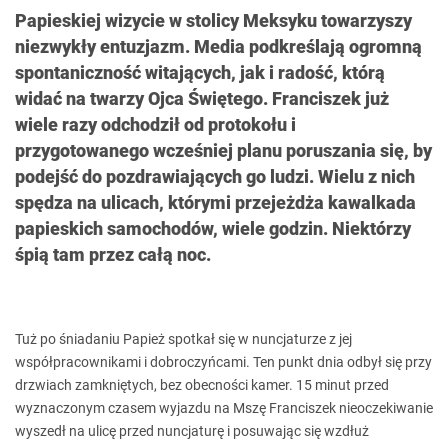
Papieskiej wizycie w stolicy Meksyku towarzyszy
niezwykły entuzjazm. Media podkreślają ogromną
spontaniczność witających, jak i radość, którą
widać na twarzy Ojca Świętego. Franciszek już
wiele razy odchodził od protokołu i
przygotowanego wcześniej planu poruszania się, by
podejść do pozdrawiających go ludzi. Wielu z nich
spędza na ulicach, którymi przejeżdża kawalkada
papieskich samochodów, wiele godzin. Niektórzy
śpią tam przez całą noc.
Tuż po śniadaniu Papież spotkał się w nuncjaturze z jej
współpracownikami i dobroczyńcami. Ten punkt dnia odbył się przy
drzwiach zamkniętych, bez obecności kamer. 15 minut przed
wyznaczonym czasem wyjazdu na Mszę Franciszek nieoczekiwanie
wyszedł na ulicę przed nuncjaturę i posuwając się wzdłuż