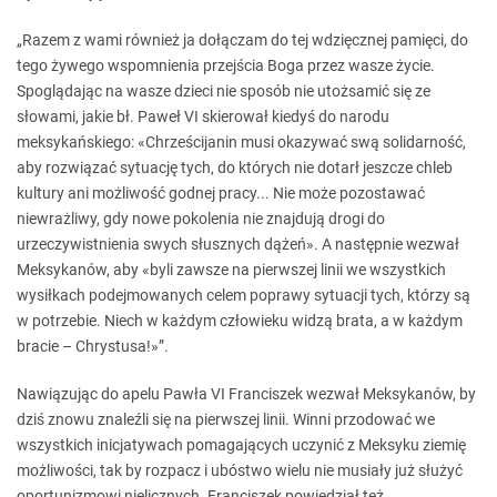
„Razem z wami również ja dołączam do tej wdzięcznej pamięci, do
tego żywego wspomnienia przejścia Boga przez wasze życie.
Spoglądając na wasze dzieci nie sposób nie utożsamić się ze
słowami, jakie bł. Paweł VI skierował kiedyś do narodu
meksykańskiego: «Chrześcijanin musi okazywać swą solidarność,
aby rozwiązać sytuację tych, do których nie dotarł jeszcze chleb
kultury ani możliwość godnej pracy... Nie może pozostawać
niewrażliwy, gdy nowe pokolenia nie znajdują drogi do
urzeczywistnienia swych słusznych dążeń». A następnie wezwał
Meksykanów, aby «byli zawsze na pierwszej linii we wszystkich
wysiłkach podejmowanych celem poprawy sytuacji tych, którzy są
w potrzebie. Niech w każdym człowieku widzą brata, a w każdym
bracie – Chrystusa!»”.
Nawiązując do apelu Pawła VI Franciszek wezwał Meksykanów, by
dziś znowu znaleźli się na pierwszej linii. Winni przodować we
wszystkich inicjatywach pomagających uczynić z Meksyku ziemię
możliwości, tak by rozpacz i ubóstwo wielu nie musiały już służyć
oportunizmowi nielicznych. Franciszek powiedział też