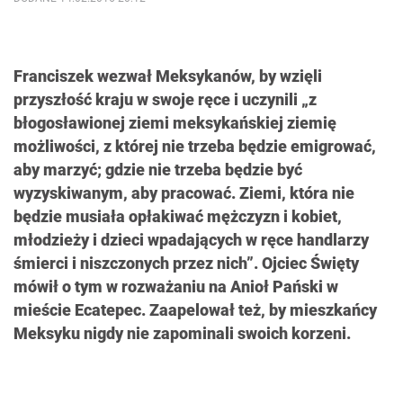
Franciszek wezwał Meksykanów, by wzięli
przyszłość kraju w swoje ręce i uczynili „z
błogosławionej ziemi meksykańskiej ziemię
możliwości, z której nie trzeba będzie emigrować,
aby marzyć; gdzie nie trzeba będzie być
wyzyskiwanym, aby pracować. Ziemi, która nie
będzie musiała opłakiwać mężczyzn i kobiet,
młodzieży i dzieci wpadających w ręce handlarzy
śmierci i niszczonych przez nich”. Ojciec Święty
mówił o tym w rozważaniu na Anioł Pański w
mieście Ecatepec. Zaapelował też, by mieszkańcy
Meksyku nigdy nie zapominali swoich korzeni.