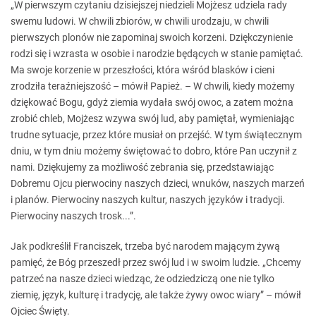
„W pierwszym czytaniu dzisiejszej niedzieli Mojżesz udziela rady
swemu ludowi. W chwili zbiorów, w chwili urodzaju, w chwili
pierwszych plonów nie zapominaj swoich korzeni. Dziękczynienie
rodzi się i wzrasta w osobie i narodzie będących w stanie pamiętać.
Ma swoje korzenie w przeszłości, która wśród blasków i cieni
zrodziła teraźniejszość – mówił Papież. – W chwili, kiedy możemy
dziękować Bogu, gdyż ziemia wydała swój owoc, a zatem można
zrobić chleb, Mojżesz wzywa swój lud, aby pamiętał, wymieniając
trudne sytuacje, przez które musiał on przejść. W tym świątecznym
dniu, w tym dniu możemy świętować to dobro, które Pan uczynił z
nami. Dziękujemy za możliwość zebrania się, przedstawiając
Dobremu Ojcu pierwociny naszych dzieci, wnuków, naszych marzeń
i planów. Pierwociny naszych kultur, naszych języków i tradycji.
Pierwociny naszych trosk...”.
Jak podkreślił Franciszek, trzeba być narodem mającym żywą
pamięć, że Bóg przeszedł przez swój lud i w swoim ludzie. „Chcemy
patrzeć na nasze dzieci wiedząc, że odziedziczą one nie tylko
ziemię, język, kulturę i tradycję, ale także żywy owoc wiary” – mówił
Ojciec Święty.