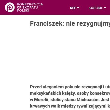
KEP
KOŚCIÓŁ
Franciszek: nie rezygnujm
Przed uleganiem pokusie rezygnacji i ut
meksykańskich księży, osoby konsekrow
w Morelii, stolicy stanu Michoacán. Jes
krwawych walk między rywalizującymi k