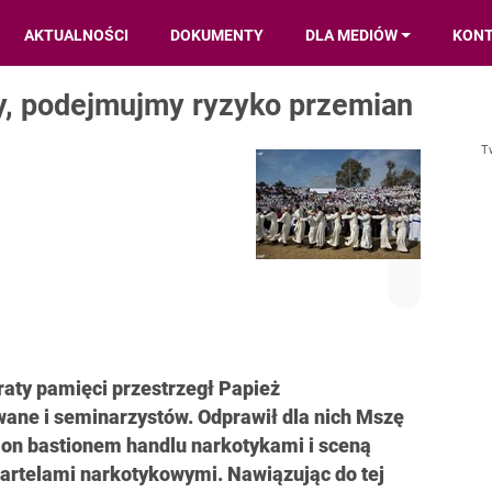
AKTUALNOŚCI
DOKUMENTY
DLA MEDIÓW
KON
y, podejmujmy ryzyko przemian
T
raty pamięci przestrzegł Papież
ane i seminarzystów. Odprawił dla nich Mszę
t on bastionem handlu narkotykami i sceną
artelami narkotykowymi. Nawiązując do tej