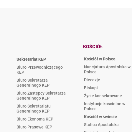
KOŚCIÓŁ
Kościół w Polsce
Sekretariat KEP
Nuncjatura Apostolska w
Biuro Przewodniczącego
Polsce
KEP
Diecezje
Biuro Sekretarza
Generalnego KEP
Biskupi
Biuro Zastępcy Sekretarza
Życie konsekrowane
Generalnego KEP
Instytucje kościelne w
Biuro Sekretariatu
Polsce
Generalnego KEP
Kościół w świecie
Biuro Ekonoma KEP
Stolica Apostolska
Biuro Prasowe KEP