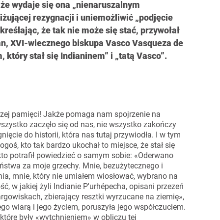
 że wydaje się ona „nienaruszalnym
żującej rezygnacji i uniemożliwić „podjęcie
reślając, że tak nie może się stać, przywołał
an, XVI-wiecznego biskupa Vasco Vasqueza de
który stał się Indianinem” i „tatą Vasco”.
szej pamięci! Jakże pomaga nam spojrzenie na
wszystko zaczęło się od nas, nie wszystko zakończy
ięcie do historii, która nas tutaj przywiodła. I w tym
oś, kto tak bardzo ukochał to miejsce, że stał się
 kto potrafił powiedzieć o samym sobie: «Oderwano
ństwa za moje grzechy. Mnie, bezużytecznego i
nia, mnie, który nie umiałem wiosłować, wybrano na
 w jakiej żyli Indianie P'urhépecha, opisani przezeń
argowiskach, zbierający resztki wyrzucane na ziemię»,
ego wiarą i jego życiem, poruszyła jego współczuciem.
 które były «wytchnieniem» w obliczu tej