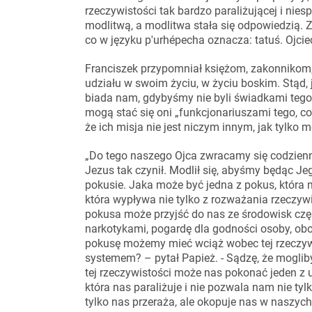
rzeczywistości tak bardzo paraliżującej i niesp
modlitwą, a modlitwa stała się odpowiedzią.
co w języku p'urhépecha oznacza: tatuś. Ojciec,
Franciszek przypomniał księżom, zakonnikom,
udziału w swoim życiu, w życiu boskim. Stąd, 
biada nam, gdybyśmy nie byli świadkami tego, c
mogą stać się oni „funkcjonariuszami tego, co
że ich misja nie jest niczym innym, jak tylk
„Do tego naszego Ojca zwracamy się codzienni
Jezus tak czynił. Modlił się, abyśmy będąc Je
pokusie. Jaka może być jedna z pokus, która 
która wypływa nie tylko z rozważania rzeczywis
pokusa może przyjść do nas ze środowisk czę
narkotykami, pogardę dla godności osoby, obo
pokusę możemy mieć wciąż wobec tej rzeczywist
systemem? – pytał Papież. - Sądzę, że mogl
tej rzeczywistości może nas pokonać jeden z 
która nas paraliżuje i nie pozwala nam nie tylk
tylko nas przeraża, ale okopuje nas w naszyc