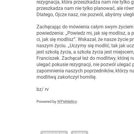
rezygnacja, która przeszkadza nam nie tylko gł
przeszkadza nam nie tylko planować, ale równi
Dlatego, Ojcze nasz, nie pozwól, abyśmy ulegli
Zachęcając do mówienia całym swym życiem „
powiedzenia: „Powiedz mi, jak się modlisz, a p
ci, jak się modlisz”. Wskazał, że nasze życi
naszym życiu. „Uczymy się modlić, tak jak uc
jest szkołą życia, a szkoła życia jest miejsc
Franciszek. Zachęcał też do modlitwy, której 
ulegać pokusie rezygnacji, nie pozwól ulegać
zapomnienia naszych poprzedników, którzy na
modlitwą zakończył homilię.
bz/ rv
Powered by
WPeMatico
informacje kep
watykan