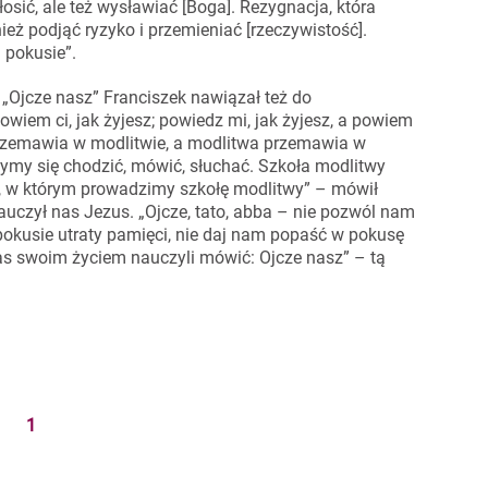
osić, ale też wysławiać [Boga]. Rezygnacja, która
eż podjąć ryzyko i przemieniać [rzeczywistość].
 pokusie”.
Ojcze nasz” Franciszek nawiązał też do
owiem ci, jak żyjesz; powiedz mi, jak żyjesz, a powiem
e przemawia w modlitwie, a modlitwa przemawia w
zymy się chodzić, mówić, słuchać. Szkoła modlitwy
em, w którym prowadzimy szkołę modlitwy” – mówił
nauczył nas Jezus. „Ojcze, tato, abba – nie pozwól nam
 pokusie utraty pamięci, nie daj nam popaść w pokusę
s swoim życiem nauczyli mówić: Ojcze nasz” – tą
1