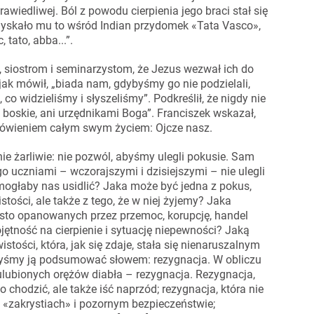
rawiedliwej. Ból z powodu cierpienia jego braci stał się
 Zyskało mu to wśród Indian przydomek «Tata Vasco»,
 tato, abba...”.
 siostrom i seminarzystom, że Jezus wezwał ich do
jak mówił, „biada nam, gdybyśmy go nie podzielali,
o widzieliśmy i słyszeliśmy”. Podkreślił, że nigdy nie
 boskie, ani urzędnikami Boga”. Franciszek wskazał,
o mówieniem całym swym życiem: Ojcze nasz.
e żarliwie: nie pozwól, abyśmy ulegli pokusie. Sam
go uczniami – wczorajszymi i dzisiejszymi – nie ulegli
mogłaby nas usidlić? Jaka może być jedna z pokus,
tości, ale także z tego, że w niej żyjemy? Jaka
sto opanowanych przez przemoc, korupcję, handel
jętność na cierpienie i sytuację niepewności? Jaką
ości, która, jak się zdaje, stała się nienaruszalnym
ibyśmy ją podsumować słowem: rezygnacja. W obliczu
ulubionych orężów diabła – rezygnacja. Rezygnacja,
o chodzić, ale także iść naprzód; rezygnacja, która nie
h «zakrystiach» i pozornym bezpieczeństwie;