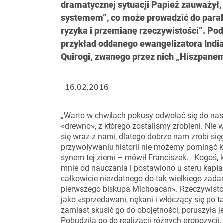
dramatycznej sytuacji Papież zauważył,
systemem”, co może prowadzić do parali
ryzyka i przemianę rzeczywistości”. Podk
przykład oddanego ewangelizatora Indi
Quirogi, zwanego przez nich „Hiszpanem, 
16.02.2016
„Warto w chwilach pokusy odwołać się do na
«drewno», z którego zostaliśmy zrobieni. Nie 
się wraz z nami, dlatego dobrze nam zrobi sięgn
przywoływaniu historii nie możemy pominąć kog
synem tej ziemi – mówił Franciszek. - Kogoś,
mnie od nauczania i postawiono u steru kapła
całkowicie niezdatnego do tak wielkiego zada
pierwszego biskupa Michoacán». Rzeczywistość,
jako «sprzedawani, nękani i włóczący się po t
zamiast skusić go do obojętności, poruszyła j
Pobudziła go do realizacji różnych propozycji,