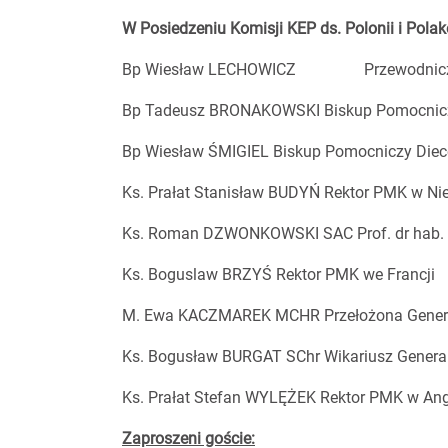
W Posiedzeniu Komisji KEP ds. Polonii i Polak
Bp Wiesław LECHOWICZ
Przewodnicz
Bp Tadeusz BRONAKOWSKI Biskup Pomocniczy
Bp Wiesław ŚMIGIEL Biskup Pomocniczy Diecez
Ks. Prałat Stanisław BUDYŃ Rektor PMK w N
Ks. Roman DZWONKOWSKI SAC Prof. dr hab.
Ks. Boguslaw BRZYŚ Rektor PMK we Francji
M. Ewa KACZMAREK MCHR Przełożona General
Ks. Bogusław BURGAT SChr Wikariusz Gener
Ks. Prałat Stefan WYLĘŻEK Rektor PMK w Angli
Zaproszeni goście: