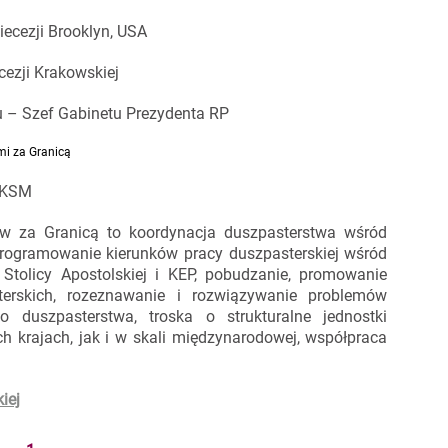
cezji Brooklyn, USA
ezji Krakowskiej
 – Szef Gabinetu Prezydenta RP
mi za Granicą
y KSM
ków za Granicą to koordynacja duszpasterstwa wśród
programowanie kierunków pracy duszpasterskiej wśród
 Stolicy Apostolskiej i KEP, pobudzanie, promowanie
terskich, rozeznawanie i rozwiązywanie problemów
o duszpasterstwa, troska o strukturalne jednostki
h krajach, jak i w skali międzynarodowej, współpraca
iej