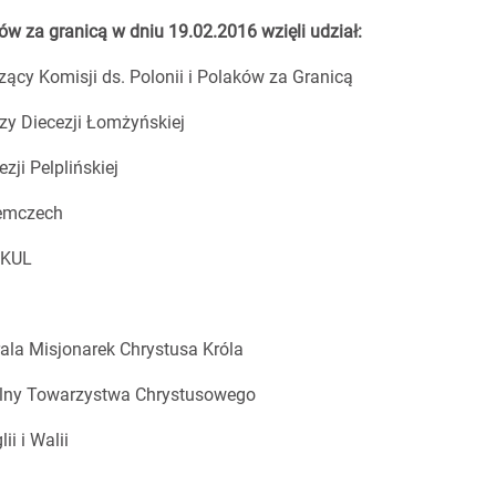
ów za granicą w dniu 19.02.2016 wzięli udział:
ący Komisji ds. Polonii i Polaków za Granicą
 Diecezji Łomżyńskiej
ji Pelplińskiej
iemczech
 KUL
a Misjonarek Chrystusa Króla
alny Towarzystwa Chrystusowego
i i Walii