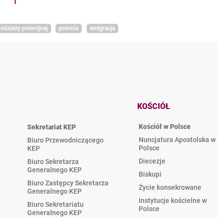
1
odzieży polonijnej
polonia
emigracja
KOŚCIÓŁ
Kościół w Polsce
Sekretariat KEP
Nuncjatura Apostolska w
Biuro Przewodniczącego
Polsce
KEP
Diecezje
Biuro Sekretarza
Generalnego KEP
Biskupi
Biuro Zastępcy Sekretarza
Życie konsekrowane
Generalnego KEP
Instytucje kościelne w
Biuro Sekretariatu
Polsce
Generalnego KEP