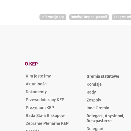
informacje kep
komisja kep ds. polonii
kongres mł
O KEP
Kim jesteśmy
Gremia statutowe
Aktualności
Komisje
Dokumenty
Rady
Przewodniczący KEP
Zespoły
Prezydium KEP
Inne Gremia
Rada Stała Biskupów
Delegaci, Asystenci,
Duszpasterze
Zebranie Plenarne KEP
Delegaci