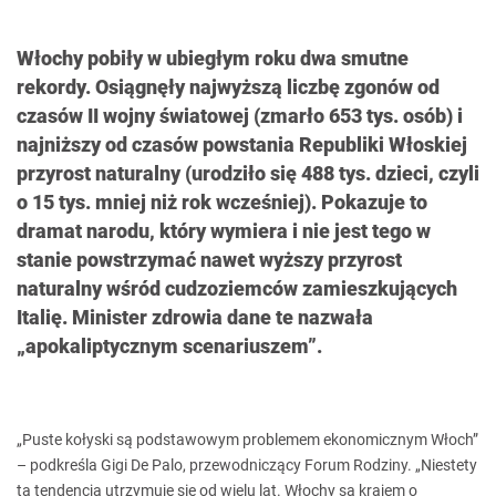
Włochy pobiły w ubiegłym roku dwa smutne
rekordy. Osiągnęły najwyższą liczbę zgonów od
czasów II wojny światowej (zmarło 653 tys. osób) i
najniższy od czasów powstania Republiki Włoskiej
przyrost naturalny (urodziło się 488 tys. dzieci, czyli
o 15 tys. mniej niż rok wcześniej). Pokazuje to
dramat narodu, który wymiera i nie jest tego w
stanie powstrzymać nawet wyższy przyrost
naturalny wśród cudzoziemców zamieszkujących
Italię. Minister zdrowia dane te nazwała
„apokaliptycznym scenariuszem”.
„Puste kołyski są podstawowym problemem ekonomicznym Włoch”
– podkreśla Gigi De Palo, przewodniczący Forum Rodziny. „Niestety
ta tendencja utrzymuje się od wielu lat. Włochy są krajem o