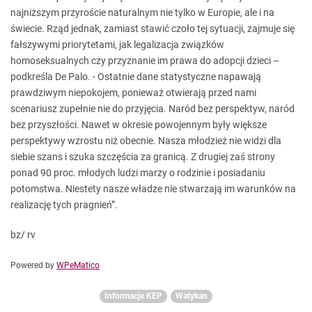
najniższym przyroście naturalnym nie tylko w Europie, ale i na
świecie. Rząd jednak, zamiast stawić czoło tej sytuacji, zajmuje się
fałszywymi priorytetami, jak legalizacja związków
homoseksualnych czy przyznanie im prawa do adopcji dzieci –
podkreśla De Palo. - Ostatnie dane statystyczne napawają
prawdziwym niepokojem, ponieważ otwierają przed nami
scenariusz zupełnie nie do przyjęcia. Naród bez perspektyw, naród
bez przyszłości. Nawet w okresie powojennym były większe
perspektywy wzrostu niż obecnie. Nasza młodzież nie widzi dla
siebie szans i szuka szczęścia za granicą. Z drugiej zaś strony
ponad 90 proc. młodych ludzi marzy o rodzinie i posiadaniu
potomstwa. Niestety nasze władze nie stwarzają im warunków na
realizację tych pragnień”.
bz/ rv
Powered by
WPeMatico
Informacje KEP
Watykan