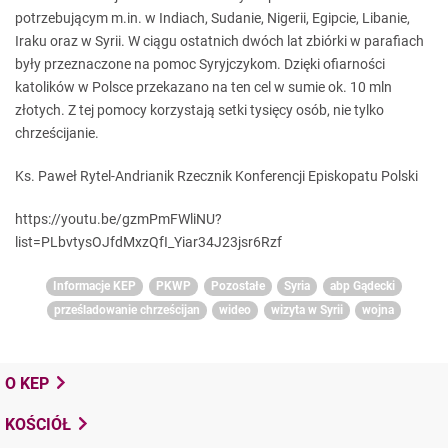
potrzebującym m.in. w Indiach, Sudanie, Nigerii, Egipcie, Libanie,
Iraku oraz w Syrii. W ciągu ostatnich dwóch lat zbiórki w parafiach
były przeznaczone na pomoc Syryjczykom. Dzięki ofiarności
katolików w Polsce przekazano na ten cel w sumie ok. 10 mln
złotych. Z tej pomocy korzystają setki tysięcy osób, nie tylko
chrześcijanie.
Ks. Paweł Rytel-Andrianik Rzecznik Konferencji Episkopatu Polski
https://youtu.be/gzmPmFWliNU?
list=PLbvtysOJfdMxzQfI_Yiar34J23jsr6Rzf
Informacje KEP
PKWP
Pozostałe
Syria
abp Gądecki
prześladowanie chrześcijan
wideo
wizyta w Syrii
wojna
O KEP
KOŚCIÓŁ