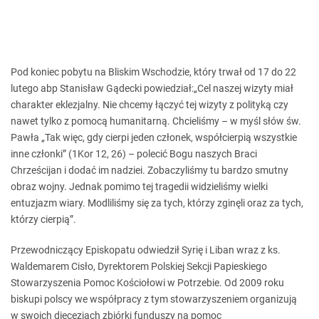
Pod koniec pobytu na Bliskim Wschodzie, który trwał od 17 do 22
lutego abp Stanisław Gądecki powiedział:„Cel naszej wizyty miał
charakter eklezjalny. Nie chcemy łączyć tej wizyty z polityką czy
nawet tylko z pomocą humanitarną. Chcieliśmy – w myśl słów św.
Pawła „Tak więc, gdy cierpi jeden członek, współcierpią wszystkie
inne członki” (1Kor 12, 26) – polecić Bogu naszych Braci
Chrześcijan i dodać im nadziei. Zobaczyliśmy tu bardzo smutny
obraz wojny. Jednak pomimo tej tragedii widzieliśmy wielki
entuzjazm wiary. Modliliśmy się za tych, którzy zginęli oraz za tych,
którzy cierpią”.
Przewodniczący Episkopatu odwiedził Syrię i Liban wraz z ks.
Waldemarem Cisło, Dyrektorem Polskiej Sekcji Papieskiego
Stowarzyszenia Pomoc Kościołowi w Potrzebie. Od 2009 roku
biskupi polscy we współpracy z tym stowarzyszeniem organizują
w swoich diecezjach zbiórki funduszy na pomoc