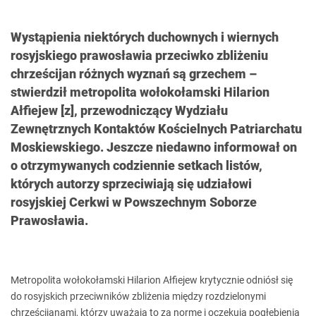
Wystąpienia niektórych duchownych i wiernych
rosyjskiego prawosławia przeciwko zbliżeniu
chrześcijan różnych wyznań są grzechem –
stwierdził metropolita wołokołamski Hilarion
Ałfiejew [z], przewodniczący Wydziału
Zewnętrznych Kontaktów Kościelnych Patriarchatu
Moskiewskiego. Jeszcze niedawno informował on
o otrzymywanych codziennie setkach listów,
których autorzy sprzeciwiają się udziałowi
rosyjskiej Cerkwi w Powszechnym Soborze
Prawosławia.
Metropolita wołokołamski Hilarion Ałfiejew krytycznie odniósł się
do rosyjskich przeciwników zbliżenia między rozdzielonymi
chrześcijanami, którzy uważają to za normę i oczekują pogłębienia