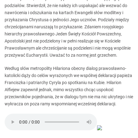
podziałów. Stwierdził, że nie należy ich uspakajać ale wezwać do
nawrócenia i odszukania na kartach Ewangelii słów modlitwy i
przykazania Chrystusa o jedności Jego uczniów. Podziały między
chrześcijanami naruszają to przykazanie. Zdaniem rosyjskiego
hierarchy prawosławnego Jeden Święty Kościół Powszechny,
Apostolski jest nie podzielony i w pełni realizuje się w Kościele
Prawosławnym ale chrześcijanie są podzieleni i nie mogą wspólnie
przeżywać Eucharystii. Uważać to za normę jest grzechem.
Według słów metropolity Hilariona obecny dialog prawosławno-
katolicki dąży do celów wyrażonych we wspólnej deklaracji papieża
Franciszka i patriarchy Cyryla po spotkaniu na Kubie. Hilarion
Ałfiejew zapewnił jednak, mimo wszystko chcąc uspokoić
przeciwników pojednania, że w dialogu tym nie ma nic ukrytego i nie
wykracza on poza ramy wspomnianej wcześniej deklaracji.