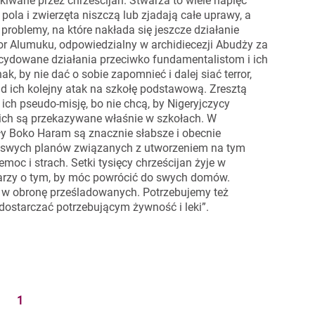
iwane przez chrześcijan. Stwarza to wiele napięć
la i zwierzęta niszczą lub zjadają całe uprawy, a
problemy, na które nakłada się jeszcze działanie
or Alumuku, odpowiedzialny w archidiecezji Abudży za
ecydowane działania przeciwko fundamentalistom i ich
k, by nie dać o sobie zapomnieć i dalej siać terror,
ąd ich kolejny atak na szkołę podstawową. Zresztą
ich pseudo-misję, bo nie chcą, by Nigeryjczycy
nich są przekazywane właśnie w szkołach. W
y Boko Haram są znacznie słabsze i obecnie
ać swych planów związanych z utworzeniem na tym
zemoc i strach. Setki tysięcy chrześcijan żyje w
arzy o tym, by móc powrócić do swych domów.
ął w obronę prześladowanych. Potrzebujemy też
dostarczać potrzebującym żywność i leki”.
1