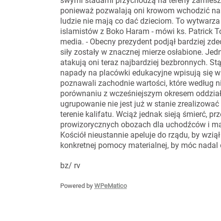
swymi stadami przychodzą na tereny zamieszk
ponieważ pozwalają oni krowom wchodzić na po
ludzie nie mają co dać dzieciom. To wytwarza 
islamistów z Boko Haram - mówi ks. Patrick T
media. - Obecny prezydent podjął bardziej zd
siły zostały w znacznej mierze osłabione. Jedna
atakują oni teraz najbardziej bezbronnych. St
napady na placówki edukacyjne wpisują się w 
poznawali zachodnie wartości, które według 
porównaniu z wcześniejszym okresem oddział
ugrupowanie nie jest już w stanie zrealizow
terenie kalifatu. Wciąż jednak sieją śmierć, pr
prowizorycznych obozach dla uchodźców i m
Kościół nieustannie apeluje do rządu, by wzi
konkretnej pomocy materialnej, by móc nadal 
bz/ rv
Powered by
WPeMatico