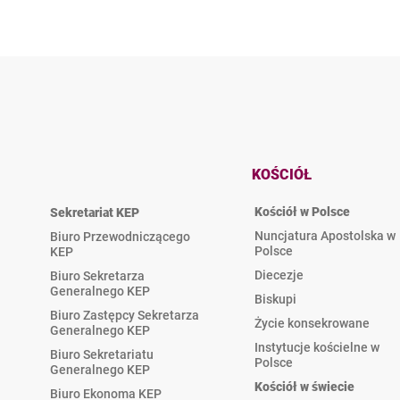
KOŚCIÓŁ
Kościół w Polsce
Sekretariat KEP
Nuncjatura Apostolska w
Biuro Przewodniczącego
Polsce
KEP
Diecezje
Biuro Sekretarza
Generalnego KEP
Biskupi
Biuro Zastępcy Sekretarza
Życie konsekrowane
Generalnego KEP
Instytucje kościelne w
Biuro Sekretariatu
Polsce
Generalnego KEP
Kościół w świecie
Biuro Ekonoma KEP