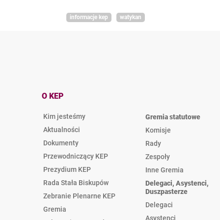
informacje kep
watykan
O KEP
Kim jesteśmy
Gremia statutowe
Aktualności
Komisje
Dokumenty
Rady
Przewodniczący KEP
Zespoły
Prezydium KEP
Inne Gremia
Rada Stała Biskupów
Delegaci, Asystenci,
Duszpasterze
Zebranie Plenarne KEP
Delegaci
Gremia
Asystenci