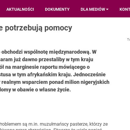
AKTUALNOŚCI
DOKUMENTY
DLA MEDIÓW
KON
nie potrzebują pomocy
T
ło obchodzi wspólnotę międzynarodową. W
aram już dawno przestaliby w tym kraju
iół na marginesie raportu mówiącego o
tusa w tym afrykańskim kraju. Jednocześnie
 realnym wsparciem ponad milion nigeryjskich
domy w obawie o własne życie.
 Problemem są m.in. muzułmańscy pasterze, którzy ze