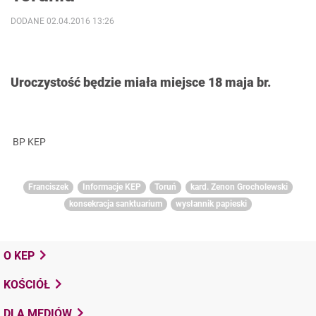
DODANE 02.04.2016 13:26
Uroczystość będzie miała miejsce 18 maja br.
BP KEP
Franciszek
Informacje KEP
Toruń
kard. Zenon Grocholewski
konsekracja sanktuarium
wysłannik papieski
O KEP
KOŚCIÓŁ
DLA MEDIÓW