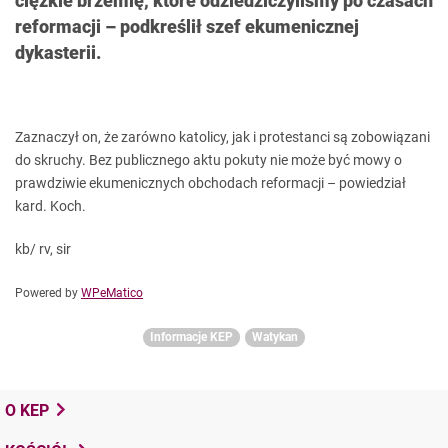
ciężkie brzemię, które odziedziczyliśmy po czasach
reformacji – podkreślił szef ekumenicznej
dykasterii.
Zaznaczył on, że zarówno katolicy, jak i protestanci są zobowiązani
do skruchy. Bez publicznego aktu pokuty nie może być mowy o
prawdziwie ekumenicznych obchodach reformacji – powiedział
kard. Koch.
kb/ rv, sir
Powered by
WPeMatico
Informacje KEP
Watykan
O KEP