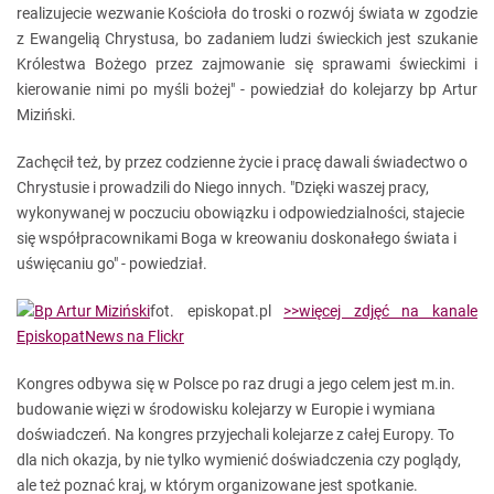
realizujecie wezwanie Kościoła do troski o rozwój świata w zgodzie
z Ewangelią Chrystusa, bo zadaniem ludzi świeckich jest szukanie
Królestwa Bożego przez zajmowanie się sprawami świeckimi i
kierowanie nimi po myśli bożej" - powiedział do kolejarzy bp Artur
Miziński.
Zachęcił też, by przez codzienne życie i pracę dawali świadectwo o
Chrystusie i prowadzili do Niego innych. "Dzięki waszej pracy,
wykonywanej w poczuciu obowiązku i odpowiedzialności, stajecie
się współpracownikami Boga w kreowaniu doskonałego świata i
uświęcaniu go" - powiedział.
fot. episkopat.pl
>>więcej zdjęć na kanale
EpiskopatNews na Flickr
Kongres odbywa się w Polsce po raz drugi a jego celem jest m.in.
budowanie więzi w środowisku kolejarzy w Europie i wymiana
doświadczeń. Na kongres przyjechali kolejarze z całej Europy. To
dla nich okazja, by nie tylko wymienić doświadczenia czy poglądy,
ale też poznać kraj, w którym organizowane jest spotkanie.