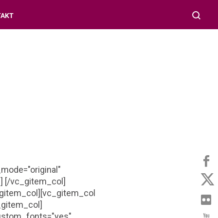
TAKT
mode="original"
] [/vc_gitem_col]
_gitem_col][vc_gitem_col
_gitem_col]
_custom_fonts="yes"