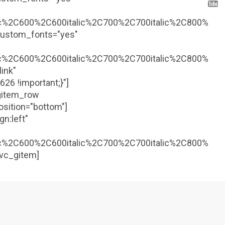
ic%2C600%2C600italic%2C700%2C700italic%2C800%2C800
e_custom_fonts="yes"
ic%2C600%2C600italic%2C700%2C700italic%2C800%2C800
ink"
6 !important;}"]
_gitem_row
osition="bottom"]
gn:left"
ic%2C600%2C600italic%2C700%2C700italic%2C800%2C800
/vc_gitem]