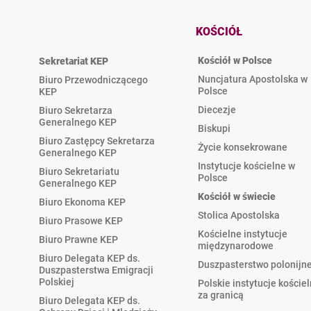
KOŚCIÓŁ
Kościół w Polsce
Sekretariat KEP
Nuncjatura Apostolska w
Biuro Przewodniczącego
Polsce
KEP
Diecezje
Biuro Sekretarza
Generalnego KEP
Biskupi
Biuro Zastępcy Sekretarza
Życie konsekrowane
Generalnego KEP
Instytucje kościelne w
Biuro Sekretariatu
Polsce
Generalnego KEP
Kościół w świecie
Biuro Ekonoma KEP
Stolica Apostolska
Biuro Prasowe KEP
Kościelne instytucje
Biuro Prawne KEP
międzynarodowe
Biuro Delegata KEP ds.
Duszpasterstwo polonijn
Duszpasterstwa Emigracji
Polskiej
Polskie instytucje koście
za granicą
Biuro Delegata KEP ds.