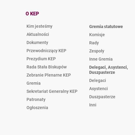
O KEP
Kim jesteśmy
Gremia statutowe
Aktualności
Komisje
Dokumenty
Rady
Przewodniczący KEP
Zespoły
Prezydium KEP
Inne Gremia
Rada Stała Biskupów
Delegaci, Asystenci,
Duszpasterze
Zebranie Plenarne KEP
Delegaci
Gremia
Asystenci
Sekretariat Generalny KEP
Duszpasterze
Patronaty
Inni
Ogłoszenia