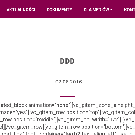
AKTUALNOŚCI
DOKUMENTY
DLA MEDIÓW
KON
DDD
02.06.2016
ated_block animation="none"][vc_gitem_zone_a height_
_image="yes"][vc_gitem_row position="top"][vc_gitem_col
row position="middle"][vc_gitem_col width="1/2"] [/vc
ol][/vc_gitem_row][vc_gitem_row position="bottom"][vc
"post_link" font_container="tag:h2|text_align:left" use