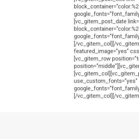
block_container="color:%2
google_fonts="font_fami
[vc_gitem_post_date link=
block_container="color:%2
google_fonts="font_fami
[/vc_gitem_col][/vc_gite
featured_image="yes" css
[vc_gitem_row position="
position="middle"][vc_git
[vc_gitem_col][vc_gitem_po
use_custom_fonts="yes" b
google_fonts="font_fami
[/vc_gitem_col][/vc_gite