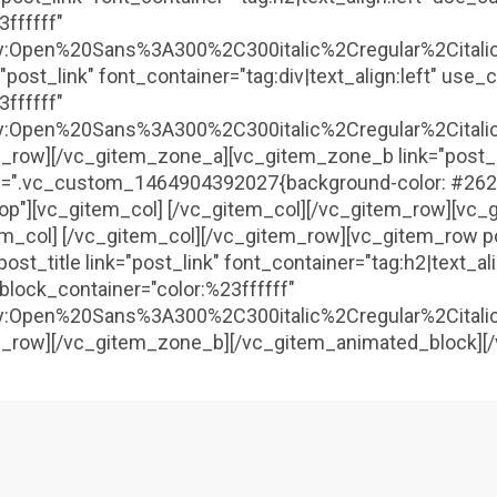
3ffffff"
ly:Open%20Sans%3A300%2C300italic%2Cregular%2Cital
"post_link" font_container="tag:div|text_align:left" us
3ffffff"
ly:Open%20Sans%3A300%2C300italic%2Cregular%2Cital
m_row][/vc_gitem_zone_a][vc_gitem_zone_b link="post_l
=".vc_custom_1464904392027{background-color: #26262
top"][vc_gitem_col] [/vc_gitem_col][/vc_gitem_row][vc
em_col] [/vc_gitem_col][/vc_gitem_row][vc_gitem_row p
st_title link="post_link" font_container="tag:h2|text_ali
lock_container="color:%23ffffff"
ly:Open%20Sans%3A300%2C300italic%2Cregular%2Cital
m_row][/vc_gitem_zone_b][/vc_gitem_animated_block][