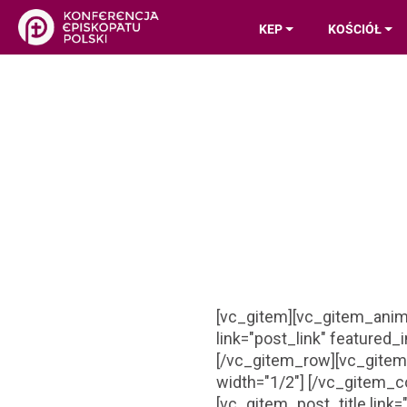
KEP
KOŚCIÓŁ
[vc_gitem][vc_gitem_anim
link="post_link" featured
[/vc_gitem_row][vc_gitem_
width="1/2"] [/vc_gitem_c
[vc_gitem_post_title link=