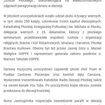
„Gościa Płockiego”, dokumentująca na wielkoformatowych
zdjęciach peregrynację obrazu w diecezji.
W płockich uroczystościach wzięło udział około 4 tysięcy wiernych,
w tym około 250 księży, członkowie trzech kapituł diecezjalnych:
Katedralnej Płockiej, Kolegiackiej Pułtuskiej i św. Michała w Płocku,
delegacje wiernych z 26 dekanatów, klerycy z płockiego
seminarium, przedstawiciele wspólnot, ruchów i organizacji
religijnych, bractw i Kół Różańcowych, strażacy i harcerze, Płockie
Bractwo Kurkowe. Obecny był też przeor Jasnej Góry o. Marian
Waligóra OSPPE i reprezentant generała zakonu paulinów o.
Mariusz Tabulski OSPPE.
Oprawę muzyczną uroczystości zapewnili: płocki chór Pueri et
Puellae Cantores Plocenses oraz kwintet dęty Canzona.
Wydarzenie transmitowało Katolickie Radio Diecezji Płockiej, także
na swoim kanale You Tube. Po uroczystości kopia obrazu została
przekazana do diecezji łowickiej.
Ikona Jasnogórska rozpoczęła nawiedzanie parafii w diecezji