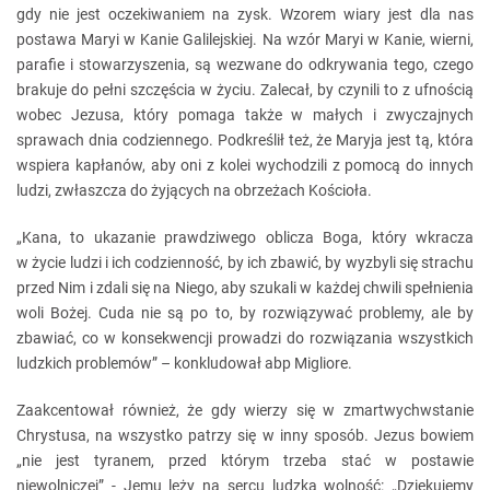
gdy nie jest oczekiwaniem na zysk. Wzorem wiary jest dla nas
postawa Maryi w Kanie Galilejskiej. Na wzór Maryi w Kanie, wierni,
parafie i stowarzyszenia, są wezwane do odkrywania tego, czego
brakuje do pełni szczęścia w życiu. Zalecał, by czynili to z ufnością
wobec Jezusa, który pomaga także w małych i zwyczajnych
sprawach dnia codziennego. Podkreślił też, że Maryja jest tą, która
wspiera kapłanów, aby oni z kolei wychodzili z pomocą do innych
ludzi, zwłaszcza do żyjących na obrzeżach Kościoła.
„Kana, to ukazanie prawdziwego oblicza Boga, który wkracza
w życie ludzi i ich codzienność, by ich zbawić, by wyzbyli się strachu
przed Nim i zdali się na Niego, aby szukali w każdej chwili spełnienia
woli Bożej. Cuda nie są po to, by rozwiązywać problemy, ale by
zbawiać, co w konsekwencji prowadzi do rozwiązania wszystkich
ludzkich problemów” – konkludował abp Migliore.
Zaakcentował również, że gdy wierzy się w zmartwychwstanie
Chrystusa, na wszystko patrzy się w inny sposób. Jezus bowiem
„nie jest tyranem, przed którym trzeba stać w postawie
niewolniczej” - Jemu leży na sercu ludzka wolność: „Dziękujemy