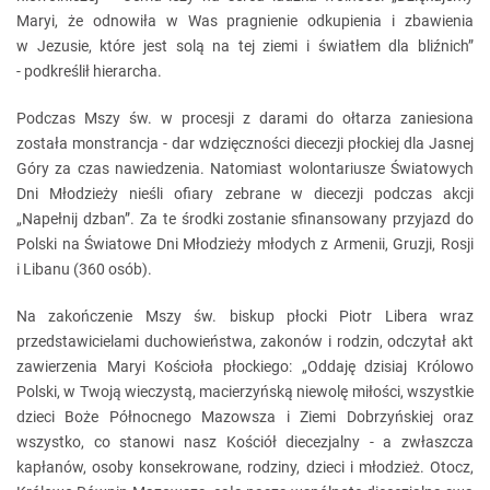
Maryi, że odnowiła w Was pragnienie odkupienia i zbawienia
w Jezusie, które jest solą na tej ziemi i światłem dla bliźnich”
- podkreślił hierarcha.
Podczas Mszy św. w procesji z darami do ołtarza zaniesiona
została monstrancja - dar wdzięczności diecezji płockiej dla Jasnej
Góry za czas nawiedzenia. Natomiast wolontariusze Światowych
Dni Młodzieży nieśli ofiary zebrane w diecezji podczas akcji
„Napełnij dzban”. Za te środki zostanie sfinansowany przyjazd do
Polski na Światowe Dni Młodzieży młodych z Armenii, Gruzji, Rosji
i Libanu (360 osób).
Na zakończenie Mszy św. biskup płocki Piotr Libera wraz
przedstawicielami duchowieństwa, zakonów i rodzin, odczytał akt
zawierzenia Maryi Kościoła płockiego: „Oddaję dzisiaj Królowo
Polski, w Twoją wieczystą, macierzyńską niewolę miłości, wszystkie
dzieci Boże Północnego Mazowsza i Ziemi Dobrzyńskiej oraz
wszystko, co stanowi nasz Kościół diecezjalny - a zwłaszcza
kapłanów, osoby konsekrowane, rodziny, dzieci i młodzież. Otocz,