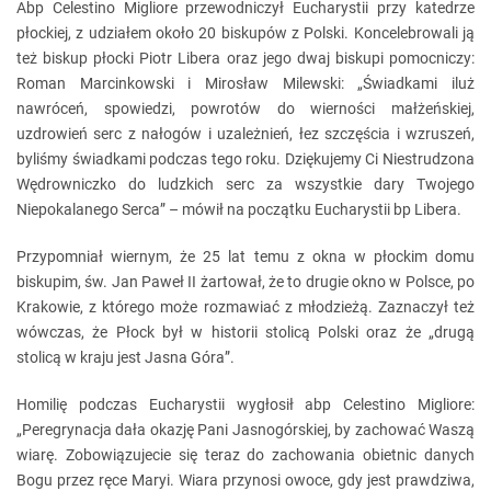
Abp Celestino Migliore przewodniczył Eucharystii przy katedrze
płockiej, z udziałem około 20 biskupów z Polski. Koncelebrowali ją
też biskup płocki Piotr Libera oraz jego dwaj biskupi pomocniczy:
Roman Marcinkowski i Mirosław Milewski: „Świadkami iluż
nawróceń, spowiedzi, powrotów do wierności małżeńskiej,
uzdrowień serc z nałogów i uzależnień, łez szczęścia i wzruszeń,
byliśmy świadkami podczas tego roku. Dziękujemy Ci Niestrudzona
Wędrowniczko do ludzkich serc za wszystkie dary Twojego
Niepokalanego Serca” – mówił na początku Eucharystii bp Libera.
Przypomniał wiernym, że 25 lat temu z okna w płockim domu
biskupim, św. Jan Paweł II żartował, że to drugie okno w Polsce, po
Krakowie, z którego może rozmawiać z młodzieżą. Zaznaczył też
wówczas, że Płock był w historii stolicą Polski oraz że „drugą
stolicą w kraju jest Jasna Góra”.
Homilię podczas Eucharystii wygłosił abp Celestino Migliore:
„Peregrynacja dała okazję Pani Jasnogórskiej, by zachować Waszą
wiarę. Zobowiązujecie się teraz do zachowania obietnic danych
Bogu przez ręce Maryi. Wiara przynosi owoce, gdy jest prawdziwa,