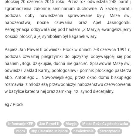
płockiej 20 czerwca 2015 roku. Przez rok odwiedziła 248 parafii,
zgromadzenia zakonne, seminarium duchowne. W każdej parafii
podczas doby nawiedzenia sprawowane były Msze św.,
nabożeństwa, nocne czuwania oraz Apel Jasnogórski.
Peregrynacja odbywała się pod hasłem „Z Maryją ewangelizujemy
Kościół płocki”, a jej symbolem był kaganek wiary.
Papież Jan Paweł II odwiedził Płock w dniach 7-8 czerwca 1991 r.,
podczas czwartej pielgrzymki do ojczyzny, odbywającej się pod
hasłem „Bogu dziękujcie, ducha nie gaście”. Sprawował Mszę św.,
odwiedził Zakład Karny, pobłogosławił pomnik płockiego pasterza
abp. Antoniego J. Nowowiejskiego, przez okno domu biskupiego
rozmawiał z młodzieżą przewodniczył nabożeństwu czerwcowemu
w bazylice katedralnej oraz zamknął 42. synod diecezjalny.
eg / Płock
Informacje KEP
Jan Paweł II
Maryja
Matka Boża Częstochowska
Płock
abp Celestino Migliore
nawiedzenie
peregrynacja