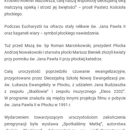
Królowo Równin Mazowsza, całą naszą wspólnotę diecezjalną swą
matczyną opieką i strzeż jej świętości” – prosił Pasterz Kościoła
płockiego.
Podczas Eucharystii na ołtarzu stały relikwie św. Jana Pawła II
oraz kaganek wiary – symbol płockiego nawiedzenia.
Tuż przed Mszą św. bp Roman Marcinkowski, prezydent Płocka
Andrzej Nowakowski i starosta płocki Mariusz Bieniek złożyli kwiaty
przy pomniku św. Jana Pawła II przy płockiej katedrze.
Całą uroczystość poprzedziło czuwanie ewangelizacyjne,
przygotowane przez Diecezjalną Szkołę Nowej Ewangelizacji pw.
św. Łukasza Ewangelisty w Płocku, z udziałem Jana Budziaszka
z zespołu „Skaldowie” i zespołu muzycznego „Eleos 2202”.
W programie znalazła się między innymi projekcja filmu o pobycie
św. Jana Pawła II w Płocku w 1991 r.
Wydarzeniem towarzyszącym uroczystościom zakończenia
peregrynacji była wystawa „Spotkaliśmy Matkę”, autorstwa