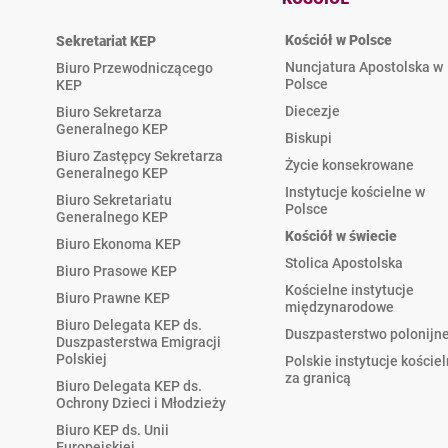
Kościół w Polsce
Sekretariat KEP
Nuncjatura Apostolska w
Biuro Przewodniczącego
Polsce
KEP
Diecezje
Biuro Sekretarza
Generalnego KEP
Biskupi
Biuro Zastępcy Sekretarza
Życie konsekrowane
Generalnego KEP
Instytucje kościelne w
Biuro Sekretariatu
Polsce
Generalnego KEP
Kościół w świecie
Biuro Ekonoma KEP
Stolica Apostolska
Biuro Prasowe KEP
Kościelne instytucje
Biuro Prawne KEP
międzynarodowe
Biuro Delegata KEP ds.
Duszpasterstwo polonijn
Duszpasterstwa Emigracji
Polskiej
Polskie instytucje koście
za granicą
Biuro Delegata KEP ds.
Ochrony Dzieci i Młodzieży
Biuro KEP ds. Unii
Europejskiej