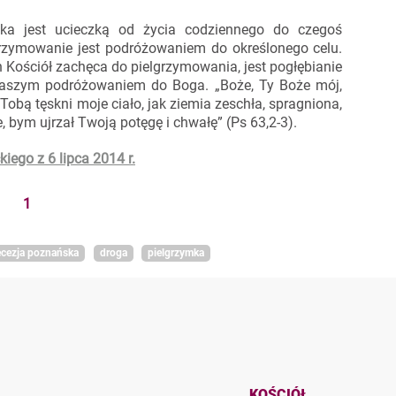
tyka jest ucieczką od życia codziennego do czegoś
rzymowanie jest podróżowaniem do określonego celu.
 Kościół zachęca do pielgrzymowania, jest pogłębianie
 naszym podróżowaniem do Boga. „Boże, Ty Boże mój,
Tobą tęskni moje ciało, jak ziemia zeschła, spragniona,
, bym ujrzał Twoją potęgę i chwałę” (Ps 63,2-3).
iego z 6 lipca 2014 r.
1
ecezja poznańska
droga
pielgrzymka
KOŚCIÓŁ