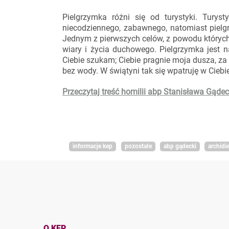
Pielgrzymka różni się od turystyki. Turys
niecodziennego, zabawnego, natomiast pielg
Jednym z pierwszych celów, z powodu których
wiary i życia duchowego. Pielgrzymka jest
Ciebie szukam; Ciebie pragnie moja dusza, za 
bez wody. W świątyni tak się wpatruję w Ciebie
Przeczytaj treść homilii abp Stanisława Gądeck
informacje kep
pozostałe
abp gądecki
archidi
O KEP