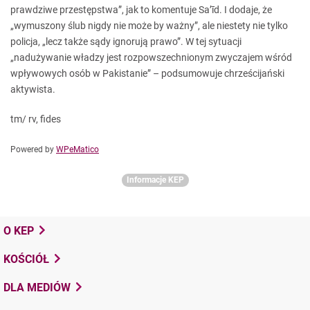
prawdziwe przestępstwa”, jak to komentuje Sa’īd. I dodaje, że
„wymuszony ślub nigdy nie może by ważny”, ale niestety nie tylko
policja, „lecz także sądy ignorują prawo”. W tej sytuacji
„nadużywanie władzy jest rozpowszechnionym zwyczajem wśród
wpływowych osób w Pakistanie” – podsumowuje chrześcijański
aktywista.
tm/ rv, fides
Powered by
WPeMatico
Informacje KEP
O KEP
KOŚCIÓŁ
DLA MEDIÓW