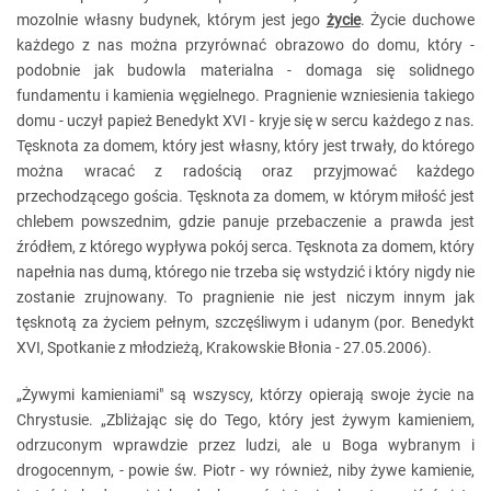
mozolnie własny budynek, którym jest jego
życie
. Życie duchowe
każdego z nas można przyrównać obrazowo do domu, który -
podobnie jak budowla materialna - domaga się solidnego
fundamentu i kamienia węgielnego. Pragnienie wzniesienia takiego
domu - uczył papież Benedykt XVI - kryje się w sercu każdego z nas.
Tęsknota za domem, który jest własny, który jest trwały, do którego
można wracać z radością oraz przyjmować każdego
przechodzącego gościa. Tęsknota za domem, w którym miłość jest
chlebem powszednim, gdzie panuje przebaczenie a prawda jest
źródłem, z którego wypływa pokój serca. Tęsknota za domem, który
napełnia nas dumą, którego nie trzeba się wstydzić i który nigdy nie
zostanie zrujnowany. To pragnienie nie jest niczym innym jak
tęsknotą za życiem pełnym, szczęśliwym i udanym (por. Benedykt
XVI, Spotkanie z młodzieżą, Krakowskie Błonia - 27.05.2006).
„Żywymi kamieniami" są wszyscy, którzy opierają swoje życie na
Chrystusie. „Zbliżając się do Tego, który jest żywym kamieniem,
odrzuconym wprawdzie przez ludzi, ale u Boga wybranym i
drogocennym, - powie św. Piotr - wy również, niby żywe kamienie,