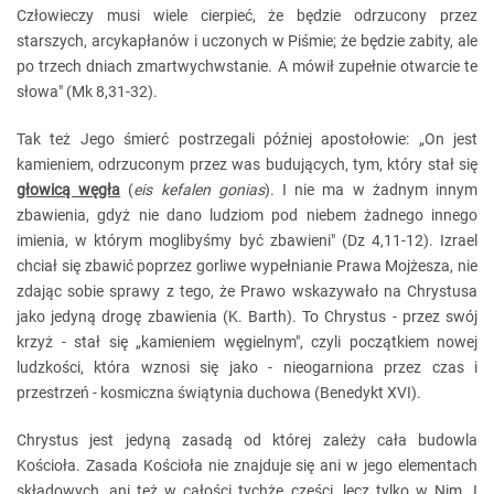
Człowieczy musi wiele cierpieć, że będzie odrzucony przez
starszych, arcykapłanów i uczonych w Piśmie; że będzie zabity, ale
po trzech dniach zmartwychwstanie. A mówił zupełnie otwarcie te
słowa" (Mk 8,31-32).
Tak też Jego śmierć postrzegali później apostołowie: „On jest
kamieniem, odrzuconym przez was budujących, tym, który stał się
głowicą węgła
(
eis kefalen gonias
). I nie ma w żadnym innym
zbawienia, gdyż nie dano ludziom pod niebem żadnego innego
imienia, w którym moglibyśmy być zbawieni" (Dz 4,11-12). Izrael
chciał się zbawić poprzez gorliwe wypełnianie Prawa Mojżesza, nie
zdając sobie sprawy z tego, że Prawo wskazywało na Chrystusa
jako jedyną drogę zbawienia (K. Barth). To Chrystus - przez swój
krzyż - stał się „kamieniem węgielnym", czyli początkiem nowej
ludzkości, która wznosi się jako - nieogarniona przez czas i
przestrzeń - kosmiczna świątynia duchowa (Benedykt XVI).
Chrystus jest jedyną zasadą od której zależy cała budowla
Kościoła. Zasada Kościoła nie znajduje się ani w jego elementach
składowych, ani też w całości tychże części, lecz tylko w Nim. I