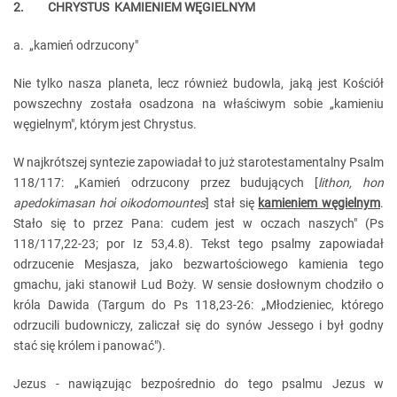
2. CHRYSTUS KAMIENIEM WĘGIELNYM
a. „kamień odrzucony"
Nie tylko nasza planeta, lecz również budowla, jaką jest Kościół
powszechny została osadzona na właściwym sobie „kamieniu
węgielnym", którym jest Chrystus.
W najkrótszej syntezie zapowiadał to już starotestamentalny Psalm
118/117: „Kamień odrzucony przez budujących [
lithon, hon
apedokimasan hο
ἱ oikodomountes
] stał się
kamieniem węgielnym
.
Stało się to przez Pana: cudem jest w oczach naszych" (Ps
118/117,22-23; por Iz 53,4.8). Tekst tego psalmy zapowiadał
odrzucenie Mesjasza, jako bezwartościowego kamienia tego
gmachu, jaki stanowił Lud Boży. W sensie dosłownym chodziło o
króla Dawida (Targum do Ps 118,23-26: „Młodzieniec, którego
odrzucili budowniczy, zaliczał się do synów Jessego i był godny
stać się królem i panować").
Jezus - nawiązując bezpośrednio do tego psalmu Jezus w