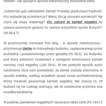
Hiobem - tak opisuje w sposób metaforyczny stworzenie ziemi:
„Gdzieś był, gdy zakładałem ziemię? Powiedz, jeżeli znasz mądrość.
Kto wybadał jej przestworza? Wiesz, kto ją sznurem wymierzył? Na
czym się słupy wspierają?
Kto założył jej kamień węgielny
ku
uciesze porannych gwiazd, ku radości wszystkich synów Bożych?"
(Hi 38,4-7)
W przytoczonej rozmowie Pan Bóg - w sposób metaforyczny -
przyrównuje
ziemię
do kolosalnego budynku, zaplanowanego przez
architekta i posadowionego przez geodetę (Hi 38,5). Do budynku,
pod który położono fundament a następnie wmurowano kamień
narożny, czyli węgielny (Job 38,6). W ten poetycki sposób autor
natchniony chce nam powiedzieć, że ziemia została stworzona w
sposób stabilny, według wszelkich zasad sztuki architektonicznej,
której trwałość gwarantuje kamień węgielny. Nie znaczy to, że
budowli tej nie czekają wstrząsy, ale że ostatecznie przetrwa ona
wszelkie kataklizmy.
W psalmie „kamieniem węgielnym" nazywano także córki (Ps 144,12