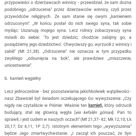
przypowieści o dzierżawcach winnicy - przewidział, że sam dozna
podobnego „odrzucenia" przez dzierżawców winnicy, czyli przez
przywódców religijnych. Że sam stanie się owym „kamieniem
odrzuconym": „W końcu posłał do nich swego syna, tak sobie
myśląc: Uszanują mojego syna. Lecz rolnicy zobaczywszy syna
mówili do siebie: ‘To jest dziedzic; chodźcie zabijmy go, a
posiądziemy jego dziedzictwo'. Chwyciwszy go, wyrzucili z winnicy i
zabili" (Mt 21,38). „Odrzucenie" nie oznacza w tym przypadku
zwykłego „odsunięcia na bok", ale prawdziwe „zniszczenie,
unicestwienie".
b. kamień węgielny
Lecz jednocześnie - bez pozostawiania jakichkolwiek wątpliwości -
nasz Zbawiciel był świadom oczekującego Go wywyższenia: „Czy
nigdy nie czytaliście w Piśmie: Właśnie ten
kamień,
który odrzucili
budujący, stał się głowicą węgła [
eis kefalēn gônias
]. Pan to
sprawił, i jest cudem w naszych oczach" (Mt 21,37- 42; Mk 12,10; Łk
20,17; Dz 4,11; 1P 2,7). Istotnym elementem tego „wywyższenia"
będzie Jego zmartwychwstanie. „I zaczął ich pouczać, że Syn