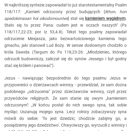
W najkrótszej syntezie zapowiadał to już starotestamentalny Psalm
118/117: „Kamień odrzucony przez budujących [
lithon, hon
apedokimasan hο
ἱ oikodomountes
] stał się
kamieniem węgielnym
.
Stało się to przez Pana: cudem jest w oczach naszych" (Ps
118/117,22-23; por Iz 53,4.8). Tekst tego psalmy zapowiadał
odrzucenie Mesjasza, jako bezwartościowego kamienia tego
gmachu, jaki stanowił Lud Boży. W sensie dosłownym chodziło o
króla Dawida (Targum do Ps 118,23-26: „Młodzieniec, którego
odrzucili budowniczy, zaliczał się do synów Jessego i był godny
stać się królem i panować").
Jezus - nawiązując bezpośrednio do tego psalmu Jezus w
przypowieści o dzierżawcach winnicy - przewidział, że sam dozna
podobnego „odrzucenia" przez dzierżawców winnicy, czyli przez
przywódców religijnych. Że sam stanie się owym „kamieniem
odrzuconym": „W końcu posłał do nich swego syna, tak sobie
myśląc: Uszanują mojego syna. Lecz rolnicy zobaczywszy syna
mówili do siebie: ‘To jest dziedzic; chodźcie zabijmy go, a
posiądziemy jego dziedzictwo'. Chwyciwszy go, wyrzucili z winnicy i