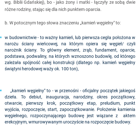
wg. Biblii Gdańskiej), bo - jako żony i matki - łączyły ze sobą dwie
różne rodziny, stając się dla nich punktem oparcia.
b. W potocznym tego słowa znaczeniu „kamień węgielny" to:
w budownictwie - to ważny kamień, lub pierwsza cegła położona w
narożu ściany wieńcowej, na którym opiera się węgieł/ czyli
narożnik ściany. To główny element, zrąb, fundament, oparcie,
podstawa, podwaliny, na których wznoszono budowlę, od którego
zależała spójność całej konstrukcji (dlatego np. kamień węgielny
świątyni herodowej waży ok. 100 ton),
„kamień węgielny" to - w przenośni - oficjalny początek jakiegoś
dzieła. To debiut, inauguracja, narodziny, okres początkowy,
otwarcie, pierwszy krok, początkowy etap, preludium, punkt
wyjścia, rozpoczęcie, start, zapoczątkowanie. Położenie kamienia
węgielnego, rozpoczynającego budowę jest wiązane z aktem
erekcyjnym, wmurowywanym uroczyście na rozpoczęcie budowy.