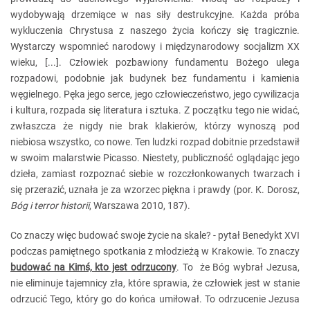
wydobywają drzemiące w nas siły destrukcyjne. Każda próba
wykluczenia Chrystusa z naszego życia kończy się tragicznie.
Wystarczy wspomnieć narodowy i międzynarodowy socjalizm XX
wieku, [...]. Człowiek pozbawiony fundamentu Bożego ulega
rozpadowi, podobnie jak budynek bez fundamentu i kamienia
węgielnego. Pęka jego serce, jego człowieczeństwo, jego cywilizacja
i kultura, rozpada się literatura i sztuka. Z początku tego nie widać,
zwłaszcza że nigdy nie brak klakierów, którzy wynoszą pod
niebiosa wszystko, co nowe. Ten ludzki rozpad dobitnie przedstawił
w swoim malarstwie Picasso. Niestety, publiczność oglądając jego
dzieła, zamiast rozpoznać siebie w rozczłonkowanych twarzach i
się przerazić, uznała je za wzorzec piękna i prawdy (por. K. Dorosz,
Bóg i terror historii
, Warszawa 2010, 187).
Co znaczy więc budować swoje życie na skale? - pytał Benedykt XVI
podczas pamiętnego spotkania z młodzieżą w Krakowie. To znaczy
budować na Kimś, kto jest odrzucony
. To że Bóg wybrał Jezusa,
nie eliminuje tajemnicy zła, które sprawia, że człowiek jest w stanie
odrzucić Tego, który go do końca umiłował. To odrzucenie Jezusa