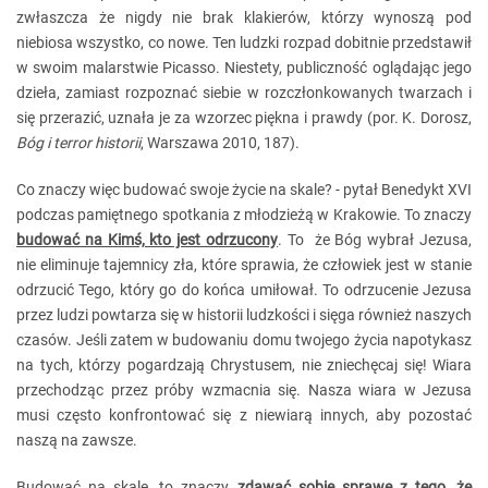
zwłaszcza że nigdy nie brak klakierów, którzy wynoszą pod
niebiosa wszystko, co nowe. Ten ludzki rozpad dobitnie przedstawił
w swoim malarstwie Picasso. Niestety, publiczność oglądając jego
dzieła, zamiast rozpoznać siebie w rozczłonkowanych twarzach i
się przerazić, uznała je za wzorzec piękna i prawdy (por. K. Dorosz,
Bóg i terror historii
, Warszawa 2010, 187).
Co znaczy więc budować swoje życie na skale? - pytał Benedykt XVI
podczas pamiętnego spotkania z młodzieżą w Krakowie. To znaczy
budować na Kimś, kto jest odrzucony
. To że Bóg wybrał Jezusa,
nie eliminuje tajemnicy zła, które sprawia, że człowiek jest w stanie
odrzucić Tego, który go do końca umiłował. To odrzucenie Jezusa
przez ludzi powtarza się w historii ludzkości i sięga również naszych
czasów. Jeśli zatem w budowaniu domu twojego życia napotykasz
na tych, którzy pogardzają Chrystusem, nie zniechęcaj się! Wiara
przechodząc przez próby wzmacnia się. Nasza wiara w Jezusa
musi często konfrontować się z niewiarą innych, aby pozostać
naszą na zawsze.
Budować na skale, to znaczy
zdawać sobie sprawę z tego, że