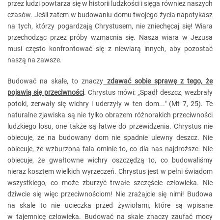
przez ludzi powtarza się w historii ludzkości i sięga również naszych
czasów. Jeśli zatem w budowaniu domu twojego życia napotykasz
na tych, którzy pogardzają Chrystusem, nie zniechęcaj się! Wiara
przechodząc przez próby wzmacnia się. Nasza wiara w Jezusa
musi często konfrontować się z niewiarą innych, aby pozostać
naszą na zawsze.
Budować na skale, to znaczy
zdawać sobie sprawę z tego, że
pojawią się przeciwności
. Chrystus mówi: „Spadł deszcz, wezbrały
potoki, zerwały się wichry i uderzyły w ten dom..." (Mt 7, 25). Te
naturalne zjawiska są nie tylko obrazem różnorakich przeciwności
ludzkiego losu, one także są łatwe do przewidzenia. Chrystus nie
obiecuje, że na budowany dom nie spadnie ulewny deszcz. Nie
obiecuje, że wzburzona fala ominie to, co dla nas najdroższe. Nie
obiecuje, że gwałtowne wichry oszczędzą to, co budowaliśmy
nieraz kosztem wielkich wyrzeczeń. Chrystus jest w pełni świadom
wszystkiego, co może zburzyć trwałe szczęście człowieka. Nie
dziwcie się więc przeciwnościom! Nie zrażajcie się nimi! Budowa
na skale to nie ucieczka przed żywiołami, które są wpisane
w tajemnicę człowieka. Budować na skale znaczy zaufać mocy