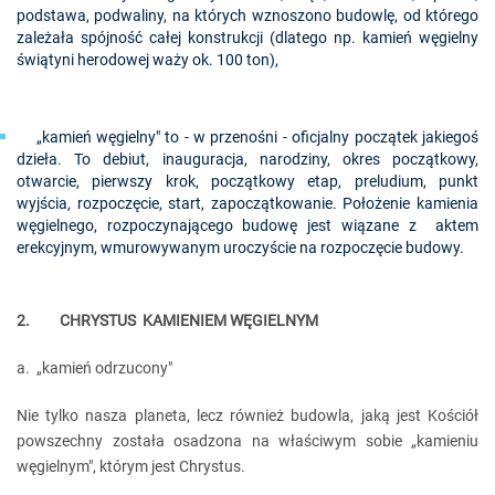
podstawa, podwaliny, na których wznoszono budowlę, od którego
zależała spójność całej konstrukcji (dlatego np. kamień węgielny
świątyni herodowej waży ok. 100 ton),
„kamień węgielny" to - w przenośni - oficjalny początek jakiegoś
dzieła. To debiut, inauguracja, narodziny, okres początkowy,
otwarcie, pierwszy krok, początkowy etap, preludium, punkt
wyjścia, rozpoczęcie, start, zapoczątkowanie. Położenie kamienia
węgielnego, rozpoczynającego budowę jest wiązane z aktem
erekcyjnym, wmurowywanym uroczyście na rozpoczęcie budowy.
2. CHRYSTUS KAMIENIEM WĘGIELNYM
a. „kamień odrzucony"
Nie tylko nasza planeta, lecz również budowla, jaką jest Kościół
powszechny została osadzona na właściwym sobie „kamieniu
węgielnym", którym jest Chrystus.