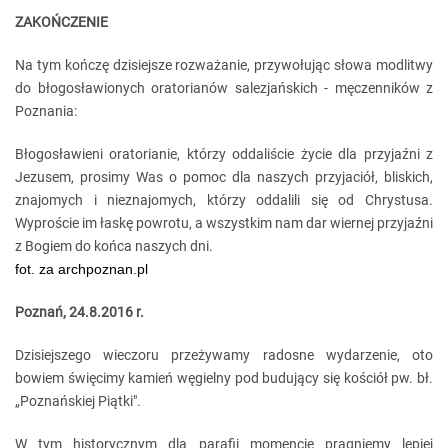
ZAKOŃCZENIE
Na tym kończę dzisiejsze rozważanie, przywołując słowa modlitwy
do błogosławionych oratorianów salezjańskich - męczenników z
Poznania:
Błogosławieni oratorianie, którzy oddaliście życie dla przyjaźni z
Jezusem, prosimy Was o pomoc dla naszych przyjaciół, bliskich,
znajomych i nieznajomych, którzy oddalili się od Chrystusa.
Wyproście im łaskę powrotu, a wszystkim nam dar wiernej przyjaźni
z Bogiem do końca naszych dni.
fot. za archpoznan.pl
Poznań, 24.8.2016 r.
Dzisiejszego wieczoru przeżywamy radosne wydarzenie, oto
bowiem święcimy kamień węgielny pod budujący się kościół pw. bł.
„Poznańskiej Piątki".
W tym historycznym dla parafii momencie pragniemy lepiej