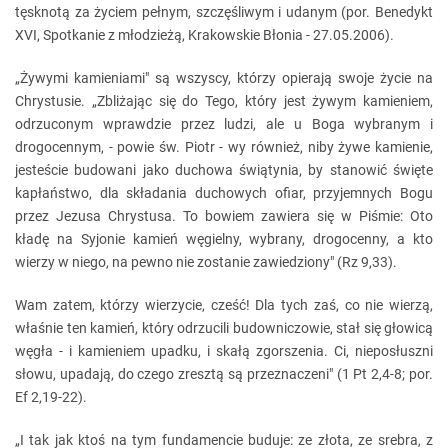
tęsknotą za życiem pełnym, szczęśliwym i udanym (por. Benedykt
XVI, Spotkanie z młodzieżą, Krakowskie Błonia - 27.05.2006).
„Żywymi kamieniami" są wszyscy, którzy opierają swoje życie na
Chrystusie. „Zbliżając się do Tego, który jest żywym kamieniem,
odrzuconym wprawdzie przez ludzi, ale u Boga wybranym i
drogocennym, - powie św. Piotr - wy również, niby żywe kamienie,
jesteście budowani jako duchowa świątynia, by stanowić święte
kapłaństwo, dla składania duchowych ofiar, przyjemnych Bogu
przez Jezusa Chrystusa. To bowiem zawiera się w Piśmie: Oto
kładę na Syjonie kamień węgielny, wybrany, drogocenny, a kto
wierzy w niego, na pewno nie zostanie zawiedziony" (Rz 9,33).
Wam zatem, którzy wierzycie, cześć! Dla tych zaś, co nie wierzą,
właśnie ten kamień, który odrzucili budowniczowie, stał się głowicą
węgła - i kamieniem upadku, i skałą zgorszenia. Ci, nieposłuszni
słowu, upadają, do czego zresztą są przeznaczeni" (1 Pt 2,4-8; por.
Ef 2,19-22).
„I tak jak ktoś na tym fundamencie buduje: ze złota, ze srebra, z