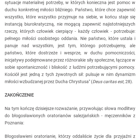
sytuacje materialnej potrzeby, w których konieczna jest pomoc w
duchu konkretnej miłości bliźniego. Państwo, które chce zapewnić
wszystko, które wszystko przyjmuje na siebie, w końcu staje się
instancją biurokratyczną, nie mogącą zapewnić najistotniejszych
rzeczy, których człowiek cierpiący - każdy człowiek - potrzebuje:
pełnego miłości osobistego oddania. Nie państwo, które ustala i
panuje nad wszystkim, jest tym, którego potrzebujemy, ale
państwo, które dostrzeże i wesprze, w duchu pomocniczości,
inicjatywy podejmowane przez różnorakie siły społeczne, łączące w
sobie spontaniczność i bliskość z ludźmi potrzebującymi pomocy.
Kościół jest jedną z tych żywotnych sił: pulsuje w nim dynamizm
miłości wzbudzanej przez Ducha Chrystusa" (
Deus caritas est,
28).
ZAKOŃCZENIE
Na tym kończę dzisiejsze rozważanie, przywołując słowa modlitwy
do błogosławionych oratorianów salezjańskich - męczenników z
Poznania:
Błogosławieni oratorianie, którzy oddaliście życie dla przyjaźni z