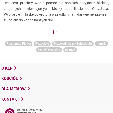
Jezusem, prosimy Was o pomoc dla naszych przyjaciół, bliskich,
znajomych i nieznajomych, którzy oddalili się od Chrystusa.
Wyproście im łaskę powrotu, a wszystkim nam dar wiernej przyjaźni
z Bogiem do końca naszych dni.
/
1
1
Poznańska Piątka
Pozostałe
Przewodniczący Episkopatu
homilia
kamień węgielny
poznań
O KEP
KOŚCIÓŁ
DLA MEDIÓW
KONTAKT