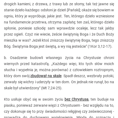
drogich kamieni, z drzewa, z trawy lub ze słomy, tak też jawne się
stanie dzieło każdego: odsłoni je dzień [Pański]; okaże się bowiem w
ogniu, który je wypróbuje, jakie jest. Ten, którego dzieło wzniesione
na fundamencie przetrwa, otrzyma zapłatę; ten zaś, którego dzieło
spłonie, poniesie szkodę: sam wprawdzie ocaleje, lecz tak jakby
przez ogień. Czyż nie wiecie, żeście świątynią Boga i że Duch Boży
mieszka w was? Jeżeli ktoś zniszczy świątynię Boga, tego zniszczy
Bóg. Świątynia Boga jest świętą, a wy nią jesteście" (1Kor 3,12-17).
b. Osadzenie budowli własnego życia na Chrystusie chroni
wiernych przed katastrofą. „Każdego więc, kto tych słów moich
słucha i wypełnia je, można porównać z człowiekiem roztropnym,
który dom swój
zbudował na skale
. Spadł deszcz, wezbrały potoki,
zerwały się wichry i uderzyły w ten dom. On jednak nie runął, bo na
skale był utwierdzony" (Mt 7,24-25).
Kto usiłuje obyć się w swoim życiu
bez Chrystusa
, ten buduje na
piasku, ponieważ zerwane więzi z Chrystusem - bez względu na to,
czy dokonuje się to przy świadomości religijnej czy zeświecczonej -
prowadzą do duchowego wyjałowienia. Wiodą do rozpaczy i