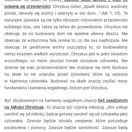
pojawią się przeciwności
. Chrystus mówi: „Spadł deszcz, wezbrały
potoki, zerwały się wichry i uderzyły w ten dom..." (Mt 7, 25). Te
naturalne zjawiska są nie tylko obrazem różnorakich przeciwności
ludzkiego losu, one także są łatwe do przewidzenia. Chrystus nie
obiecuje, że na budowany dom nie spadnie ulewny deszcz. Nie
obiecuje, że wzburzona fala ominie to, co dla nas najdroższe. Nie
obiecuje, że gwałtowne wichry oszczędzą to, co budowaliśmy
nieraz kosztem wielkich wyrzeczeń. Chrystus jest w pełni świadom
wszystkiego, co może zburzyć trwałe szczęście człowieka. Nie
dziwcie się więc przeciwnościom! Nie zrażajcie się nimi! Budowa
na skale to nie ucieczka przed żywiołami, które są wpisane
w tajemnicę człowieka. Budować na skale znaczy zaufać mocy
fundamentu i kamienia węgielnego, którym jest Chrystus.
Być zbudowanym na kamieniu węgielnym znaczy
być osadzonym
na Miłości Chrystusa
. To znaczy żyć czynną miłością. „Kto usiłuje
uwolnić się od miłości, będzie gotowy uwolnić się od człowieka jako
człowieka. Zawsze będzie istniało cierpienie, które potrzebuje
pocieszenia i pomocy. Zawsze będzie samotność. Zawsze będą