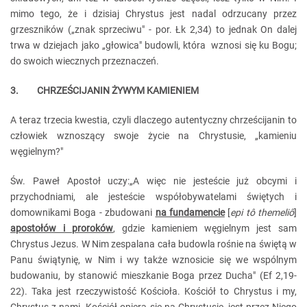
mimo tego, że i dzisiaj Chrystus jest nadal odrzucany przez
grzeszników („znak sprzeciwu" - por. Łk 2,34) to jednak On dalej
trwa w dziejach jako „głowica" budowli, która wznosi się ku Bogu;
do swoich wiecznych przeznaczeń.
3. CHRZEŚCIJANIN ŻYWYM KAMIENIEM
A teraz trzecia kwestia, czyli dlaczego autentyczny chrześcijanin to
człowiek wznoszący swoje życie na Chrystusie, „kamieniu
węgielnym?"
Św. Paweł Apostoł uczy:„A więc nie jesteście już obcymi i
przychodniami, ale jesteście współobywatelami świętych i
domownikami Boga - zbudowani
na fundamencie
[
epi tô themeliô
]
apostołów i proroków
, gdzie kamieniem węgielnym jest sam
Chrystus Jezus. W Nim zespalana cała budowla rośnie na świętą w
Panu świątynię, w Nim i wy także wznosicie się we wspólnym
budowaniu, by stanowić mieszkanie Boga przez Ducha" (Ef 2,19-
22). Taka jest rzeczywistość Kościoła. Kościół to Chrystus i my,