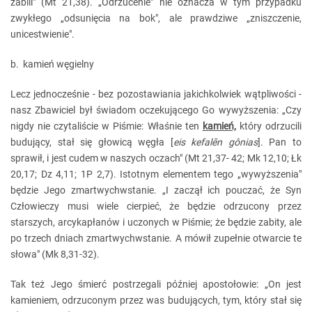
zabili" (Mt 21,38). „Odrzucenie" nie oznacza w tym przypadku
zwykłego „odsunięcia na bok", ale prawdziwe „zniszczenie,
unicestwienie".
b. kamień węgielny
Lecz jednocześnie - bez pozostawiania jakichkolwiek wątpliwości -
nasz Zbawiciel był świadom oczekującego Go wywyższenia: „Czy
nigdy nie czytaliście w Piśmie: Właśnie ten
kamień,
który odrzucili
budujący, stał się głowicą węgła [
eis kefalēn gônias
]. Pan to
sprawił, i jest cudem w naszych oczach" (Mt 21,37- 42; Mk 12,10; Łk
20,17; Dz 4,11; 1P 2,7). Istotnym elementem tego „wywyższenia"
będzie Jego zmartwychwstanie. „I zaczął ich pouczać, że Syn
Człowieczy musi wiele cierpieć, że będzie odrzucony przez
starszych, arcykapłanów i uczonych w Piśmie; że będzie zabity, ale
po trzech dniach zmartwychwstanie. A mówił zupełnie otwarcie te
słowa" (Mk 8,31-32).
Tak też Jego śmierć postrzegali później apostołowie: „On jest
kamieniem, odrzuconym przez was budujących, tym, który stał się