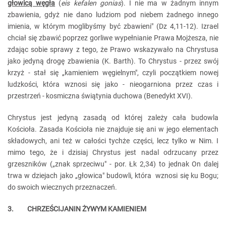
głowicą węgła
(
eis kefalen gonias
). I nie ma w żadnym innym
zbawienia, gdyż nie dano ludziom pod niebem żadnego innego
imienia, w którym moglibyśmy być zbawieni" (Dz 4,11-12). Izrael
chciał się zbawić poprzez gorliwe wypełnianie Prawa Mojżesza, nie
zdając sobie sprawy z tego, że Prawo wskazywało na Chrystusa
jako jedyną drogę zbawienia (K. Barth). To Chrystus - przez swój
krzyż - stał się „kamieniem węgielnym", czyli początkiem nowej
ludzkości, która wznosi się jako - nieogarniona przez czas i
przestrzeń - kosmiczna świątynia duchowa (Benedykt XVI).
Chrystus jest jedyną zasadą od której zależy cała budowla
Kościoła. Zasada Kościoła nie znajduje się ani w jego elementach
składowych, ani też w całości tychże części, lecz tylko w Nim. I
mimo tego, że i dzisiaj Chrystus jest nadal odrzucany przez
grzeszników („znak sprzeciwu" - por. Łk 2,34) to jednak On dalej
trwa w dziejach jako „głowica" budowli, która wznosi się ku Bogu;
do swoich wiecznych przeznaczeń.
3. CHRZEŚCIJANIN ŻYWYM KAMIENIEM