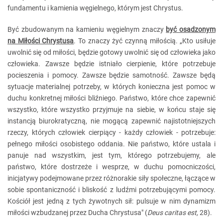
fundamentu i kamienia węgielnego, którym jest Chrystus.
Być zbudowanym na kamieniu węgielnym znaczy
być osadzonym
na Miłości Chrystusa
. To znaczy żyć czynną miłością. „Kto usiłuje
uwolnić się od miłości, będzie gotowy uwolnić się od człowieka jako
człowieka. Zawsze będzie istniało cierpienie, które potrzebuje
pocieszenia i pomocy. Zawsze będzie samotność. Zawsze będą
sytuacje materialnej potrzeby, w których konieczna jest pomoc w
duchu konkretnej miłości bliźniego. Państwo, które chce zapewnić
wszystko, które wszystko przyjmuje na siebie, w końcu staje się
instancją biurokratyczną, nie mogącą zapewnić najistotniejszych
rzeczy, których człowiek cierpiący - każdy człowiek - potrzebuje:
pełnego miłości osobistego oddania. Nie państwo, które ustala i
panuje nad wszystkim, jest tym, którego potrzebujemy, ale
państwo, które dostrzeże i wesprze, w duchu pomocniczości,
inicjatywy podejmowane przez różnorakie siły społeczne, łączące w
sobie spontaniczność i bliskość z ludźmi potrzebującymi pomocy.
Kościół jest jedną z tych żywotnych sił: pulsuje w nim dynamizm
miłości wzbudzanej przez Ducha Chrystusa" (
Deus caritas est,
28).