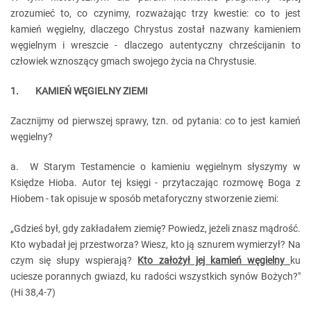
zrozumieć to, co czynimy, rozważając trzy kwestie: co to jest
kamień węgielny, dlaczego Chrystus został nazwany kamieniem
węgielnym i wreszcie - dlaczego autentyczny chrześcijanin to
człowiek wznoszący gmach swojego życia na Chrystusie.
1. KAMIEŃ WĘGIELNY ZIEMI
Zacznijmy od pierwszej sprawy, tzn. od pytania: co to jest kamień
węgielny?
a. W Starym Testamencie o kamieniu węgielnym słyszymy w
Księdze Hioba. Autor tej księgi - przytaczając rozmowę Boga z
Hiobem - tak opisuje w sposób metaforyczny stworzenie ziemi:
„Gdzieś był, gdy zakładałem ziemię? Powiedz, jeżeli znasz mądrość.
Kto wybadał jej przestworza? Wiesz, kto ją sznurem wymierzył? Na
czym się słupy wspierają?
Kto założył jej kamień węgielny
ku
uciesze porannych gwiazd, ku radości wszystkich synów Bożych?"
(Hi 38,4-7)