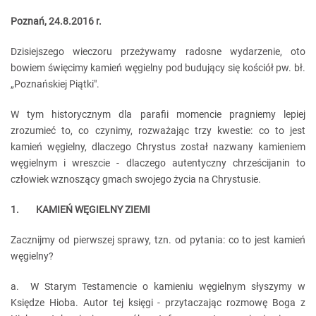
Poznań, 24.8.2016 r.
Dzisiejszego wieczoru przeżywamy radosne wydarzenie, oto
bowiem święcimy kamień węgielny pod budujący się kościół pw. bł.
„Poznańskiej Piątki".
W tym historycznym dla parafii momencie pragniemy lepiej
zrozumieć to, co czynimy, rozważając trzy kwestie: co to jest
kamień węgielny, dlaczego Chrystus został nazwany kamieniem
węgielnym i wreszcie - dlaczego autentyczny chrześcijanin to
człowiek wznoszący gmach swojego życia na Chrystusie.
1. KAMIEŃ WĘGIELNY ZIEMI
Zacznijmy od pierwszej sprawy, tzn. od pytania: co to jest kamień
węgielny?
a. W Starym Testamencie o kamieniu węgielnym słyszymy w
Księdze Hioba. Autor tej księgi - przytaczając rozmowę Boga z