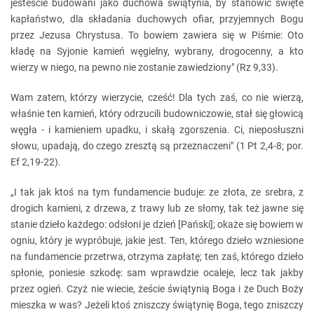
jesteście budowani jako duchowa świątynia, by stanowić święte
kapłaństwo, dla składania duchowych ofiar, przyjemnych Bogu
przez Jezusa Chrystusa. To bowiem zawiera się w Piśmie: Oto
kładę na Syjonie kamień węgielny, wybrany, drogocenny, a kto
wierzy w niego, na pewno nie zostanie zawiedziony" (Rz 9,33).
Wam zatem, którzy wierzycie, cześć! Dla tych zaś, co nie wierzą,
właśnie ten kamień, który odrzucili budowniczowie, stał się głowicą
węgła - i kamieniem upadku, i skałą zgorszenia. Ci, nieposłuszni
słowu, upadają, do czego zresztą są przeznaczeni" (1 Pt 2,4-8; por.
Ef 2,19-22).
„I tak jak ktoś na tym fundamencie buduje: ze złota, ze srebra, z
drogich kamieni, z drzewa, z trawy lub ze słomy, tak też jawne się
stanie dzieło każdego: odsłoni je dzień [Pański]; okaże się bowiem w
ogniu, który je wypróbuje, jakie jest. Ten, którego dzieło wzniesione
na fundamencie przetrwa, otrzyma zapłatę; ten zaś, którego dzieło
spłonie, poniesie szkodę: sam wprawdzie ocaleje, lecz tak jakby
przez ogień. Czyż nie wiecie, żeście świątynią Boga i że Duch Boży
mieszka w was? Jeżeli ktoś zniszczy świątynię Boga, tego zniszczy