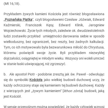
(Mt 16,18).
Przykładem żywych kamieni Kościoła jest również błogosławiona
„
Poznańska Piątka
", czyli błogosławieni Czesław Jóźwiak, Edward
Kaźmierski, Franciszek Kęsy, Edward Klinik, Jarogniew
Wojciechowski. Życie tych młodych, zaledwie ok. dwudziestoletnich
ludzi zostawiło przykład umiejętności darowania siebie w sposób
wielkoduszny, bez ograniczeń, bez reszty, bez żadnych kalkulacji.
Tym, co ich motywowało była bezwarunkowa miłość do Chrystusa,
któremu poświęcili swoje życie. Byli przykładem niezwykłej
dojrzałości, osiągniętej w młodym wieku. Wszyscy oni woleli umrzeć
w stanie łaski uświęcającej, niż zgrzeszyć.
b. Ale apostoł Piotr - podobnie zresztą jak św. Paweł - odwołując
się do symboliki
Kościoła
jako wielkiej budowli duchowej uczy, że
każdy ochrzczony staje się kamieniem tej budowli duchowej. Każdy
z wierzących jest „żywym kamieniem" [
lithon zônta
] budowli, jaką
jest Kościół.
W sensie przenośnym można powiedzieć, że każdy człowiek wznosi