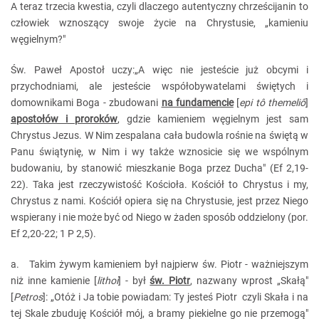
A teraz trzecia kwestia, czyli dlaczego autentyczny chrześcijanin to
człowiek wznoszący swoje życie na Chrystusie, „kamieniu
węgielnym?"
Św. Paweł Apostoł uczy:„A więc nie jesteście już obcymi i
przychodniami, ale jesteście współobywatelami świętych i
domownikami Boga - zbudowani
na fundamencie
[
epi tô themeliô
]
apostołów i proroków
, gdzie kamieniem węgielnym jest sam
Chrystus Jezus. W Nim zespalana cała budowla rośnie na świętą w
Panu świątynię, w Nim i wy także wznosicie się we wspólnym
budowaniu, by stanowić mieszkanie Boga przez Ducha" (Ef 2,19-
22). Taka jest rzeczywistość Kościoła. Kościół to Chrystus i my,
Chrystus z nami. Kościół opiera się na Chrystusie, jest przez Niego
wspierany i nie może być od Niego w żaden sposób oddzielony (por.
Ef 2,20-22; 1 P 2,5).
a. Takim żywym kamieniem był najpierw św. Piotr - ważniejszym
niż inne kamienie [
lithoi
] - był
św. Piotr
, nazwany wprost „Skałą"
[
Petros
]: „Otóż i Ja tobie powiadam: Ty jesteś Piotr czyli Skała i na
tej Skale zbuduję Kościół mój, a bramy piekielne go nie przemogą"