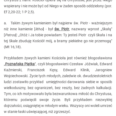
Chrystus z nami. Kościół opiera się na Chrystusie, jest przez Niego
wspierany i nie może być od Niego w żaden sposób oddzielony (por.
Ef 2,20-22; 1 P 2,5).
a. Takim żywym kamieniem był najpierw św. Piotr - ważniejszym
niż inne kamienie [
lithoi
] - był
św. Piotr
, nazwany wprost „Skałą"
[
Petros
]: „Otóż i Ja tobie powiadam: Ty jesteś Piotr czyli Skała i na
tej Skale zbuduję Kościół mój, a bramy piekielne go nie przemogą"
(Mt 16,18).
Przykładem żywych kamieni Kościoła jest również błogosławiona
„
Poznańska Piątka
", czyli błogosławieni Czesław Jóźwiak, Edward
Kaźmierski, Franciszek Kęsy, Edward Klinik, Jarogniew
Wojciechowski. Życie tych młodych, zaledwie ok. dwudziestoletnich
ludzi zostawiło przykład umiejętności darowania siebie w sposób
wielkoduszny, bez ograniczeń, bez reszty, bez żadnych kalkulacji.
Tym, co ich motywowało była bezwarunkowa miłość do Chrystusa,
któremu poświęcili swoje życie. Byli przykładem niezwykłej
dojrzałości, osiągniętej w młodym wieku. Wszyscy oni woleli umrzeć
w stanie łaski uświęcającej, niż zgrzeszyć.