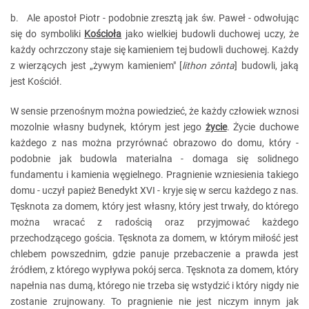
b. Ale apostoł Piotr - podobnie zresztą jak św. Paweł - odwołując
się do symboliki
Kościoła
jako wielkiej budowli duchowej uczy, że
każdy ochrzczony staje się kamieniem tej budowli duchowej. Każdy
z wierzących jest „żywym kamieniem" [
lithon zônta
] budowli, jaką
jest Kościół.
W sensie przenośnym można powiedzieć, że każdy człowiek wznosi
mozolnie własny budynek, którym jest jego
życie
. Życie duchowe
każdego z nas można przyrównać obrazowo do domu, który -
podobnie jak budowla materialna - domaga się solidnego
fundamentu i kamienia węgielnego. Pragnienie wzniesienia takiego
domu - uczył papież Benedykt XVI - kryje się w sercu każdego z nas.
Tęsknota za domem, który jest własny, który jest trwały, do którego
można wracać z radością oraz przyjmować każdego
przechodzącego gościa. Tęsknota za domem, w którym miłość jest
chlebem powszednim, gdzie panuje przebaczenie a prawda jest
źródłem, z którego wypływa pokój serca. Tęsknota za domem, który
napełnia nas dumą, którego nie trzeba się wstydzić i który nigdy nie
zostanie zrujnowany. To pragnienie nie jest niczym innym jak