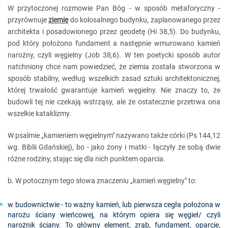
W przytoczonej rozmowie Pan Bóg - w sposób metaforyczny -
przyrównuje
ziemię
do kolosalnego budynku, zaplanowanego przez
architekta i posadowionego przez geodetę (Hi 38,5). Do budynku,
pod który położono fundament a następnie wmurowano kamień
narożny, czyli węgielny (Job 38,6). W ten poetycki sposób autor
natchniony chce nam powiedzieć, że ziemia została stworzona w
sposób stabilny, według wszelkich zasad sztuki architektonicznej,
której trwałość gwarantuje kamień węgielny. Nie znaczy to, że
budowli tej nie czekają wstrząsy, ale że ostatecznie przetrwa ona
wszelkie kataklizmy.
W psalmie „kamieniem węgielnym" nazywano także córki (Ps 144,12
wg. Biblii Gdańskiej), bo - jako żony i matki - łączyły ze sobą dwie
różne rodziny, stając się dla nich punktem oparcia.
b. W potocznym tego słowa znaczeniu „kamień węgielny" to:
w budownictwie - to ważny kamień, lub pierwsza cegła położona w
narożu ściany wieńcowej, na którym opiera się węgieł/ czyli
narożnik ściany. To główny element, zrąb, fundament, oparcie,