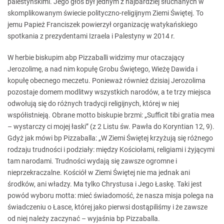
palestyńskimi. Jego głos był jednym z najbardziej słuchanych w
skomplikowanym świecie polityczno-religijnym Ziemi Świętej. To
jemu Papież Franciszek powierzył organizację watykańskiego
spotkania z prezydentami Izraela i Palestyny w 2014 r.
W herbie biskupim abp Pizzaballi widzimy mur otaczający
Jerozolimę, a nad nim kopułę Grobu Świętego, Wieżę Dawida i
kopułę obecnego meczetu. Ponieważ również dzisiaj Jerozolima
pozostaje domem modlitwy wszystkich narodów, a te trzy miejsca
odwołują się do różnych tradycji religijnych, której w niej
współistnieją. Obrane motto biskupie brzmi: „Sufficit tibi gratia mea
– wystarczy ci mojej łaski” (z 2 Listu św. Pawła do Koryntian 12, 9).
Gdyż jak mówi bp Pizzaballa: „W Ziemi Świętej krzyżują się różnego
rodzaju trudności i podziały: między Kościołami, religiami i żyjącymi
tam narodami. Trudności wydają się zawsze ogromne i
nieprzekraczalne. Kościół w Ziemi Świętej nie ma jednak ani
środków, ani władzy. Ma tylko Chrystusa i Jego Łaskę. Taki jest
powód wyboru motta: mieć świadomość, że nasza misja polega na
świadczeniu o Łasce, której jako pierwsi dostąpiliśmy i że zawsze
od niej należy zaczynać – wyjaśnia bp Pizzaballa.