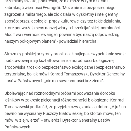
przemiany świata, podkreślał, że nie może w tym działaniu
zabraknąć wierności Ewangelii: "Może nie ma bezpośredniego
zagrożenia militarnego, ale zło działa w dyskretny i inteligentny
sposób; przez ideologie i prądy kulturowe, czy też takie działania,
które podważają sens naszej wiary i chrześcijańskiej moralności.
Modlitwa i wierność ewangelii powinna być naszą odpowiedzią,
naszym pokojowym planem" - powiedział hierarcha.
Strażnicy polskiej przyrody prosili o jak najlepsze wypełnianie swojej
podstawowej misji kształtowania różnorodności biologicznej
środowiska, troski o bezpieczeństwo ekologiczne i bezpieczeństwo
terytorialne, bo jak mówi Konrad Tomaszewski, Dyrektor Generalny
Lasów Państwowych „nie ma suwerenności bez ziemi”.
Ubolewając nad różnorodnymi próbami podważania dorobku
leśników w zakresie pielęgnacji różnorodności biologicznej Konrad
Tomaszewski podkreślił, że przyjęte rozwiązania są dobre. „A już na
pewno nie wycinamy Puszczy Białowieskiej, bo kto tak mówi, ten
mówi w złej wierze” – stwierdził Dyrektor Generalny Lasów
Państwowych.