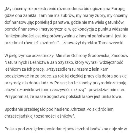
„My chcemy rozprzestrzenić różnorodność biologiczną na Europę,
gdzie ona zanikła. Tam nie ma żubrów, my mamy żubry, my chcemy
dofinansowując poniekąd państwa, gdzie nie ma wielu gatunków,
pomóc finansowo i merytorycznie, więc kondycja z punktu widzenia
funkcjonalności jest nieporównywalna z innymi państwami i jest to
przedmiot również zazdrości” – zauważył dyrektor Tomaszewski.
W pielgrzymce uczestniczył Minister Ochrony Środowiska, Zasobów
Naturalnych i Leśnictwa Jan Szyszko, który wyraził wdzięczność
leśnikom za ich pracę. „Przyszedłem tu razem z leśnikami
podziękować im za pracę, za rok tej ciężkiej pracy dla dobra polskiej
przyrody, dla dobra ludzi w Polsce, bo te zasoby przyrodnicze mają
służyć człowiekowi i one rzeczywiście służą” - powiedział minister.
Przypomniał, że nasze bogactwo polskich lasów jest unikatowe.
Spotkanie przebiegało pod hasłem: „Chrzest Polski źródłem
chrześcijańskiej tożsamości leśników”.
Polska pod względem posiadanej powierzchni lasów znajduje się w