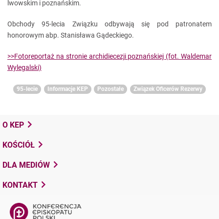
lwowskim i poznańskim.
Obchody 95-lecia Związku odbywają się pod patronatem
honorowym abp. Stanisława Gądeckiego.
>>Fotoreportaż na stronie archidiecezji poznańskiej (fot. Waldemar
Wylegalski)
95-lecie
Informacje KEP
Pozostałe
Związek Oficerów Rezerwy
O KEP
KOŚCIÓŁ
DLA MEDIÓW
KONTAKT