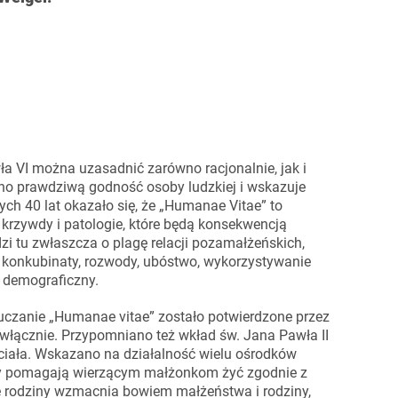
a VI można uzasadnić zarówno racjonalnie, jak i
no prawdziwą godność osoby ludzkiej i wskazuje
ych 40 lat okazało się, że „Humanae Vitae” to
rzywdy i patologie, które będą konsekwencją
 tu zwłaszcza o plagę relacji pozamałżeńskich,
e, konkubinaty, rozwody, ubóstwo, wykorzystywanie
s demograficzny.
 nauczanie „Humanae vitae” zostało potwierdzone przez
 włącznie. Przypomniano też wkład św. Jana Pawła II
 ciała. Wskazano na działalność wielu ośrodków
ory pomagają wierzącym małżonkom żyć zgodnie z
ie rodziny wzmacnia bowiem małżeństwa i rodziny,