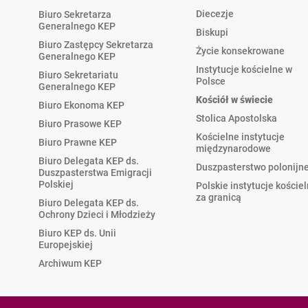
Diecezje
Biuro Sekretarza
Generalnego KEP
Biskupi
Biuro Zastępcy Sekretarza
Życie konsekrowane
Generalnego KEP
Instytucje kościelne w
Biuro Sekretariatu
Polsce
Generalnego KEP
Kościół w świecie
Biuro Ekonoma KEP
Stolica Apostolska
Biuro Prasowe KEP
Kościelne instytucje
Biuro Prawne KEP
międzynarodowe
Biuro Delegata KEP ds.
Duszpasterstwo polonijn
Duszpasterstwa Emigracji
Polskiej
Polskie instytucje koście
za granicą
Biuro Delegata KEP ds.
Ochrony Dzieci i Młodzieży
Biuro KEP ds. Unii
Europejskiej
Archiwum KEP