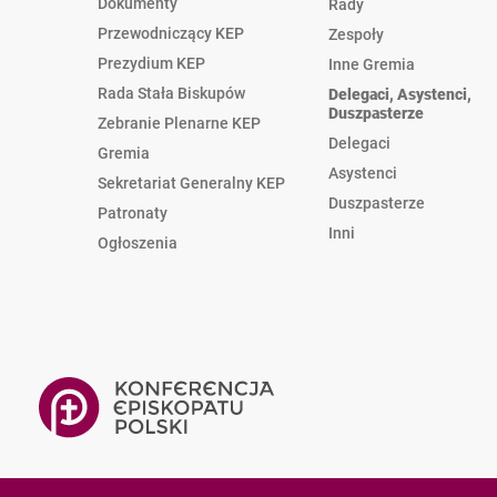
Dokumenty
Rady
Przewodniczący KEP
Zespoły
Prezydium KEP
Inne Gremia
Rada Stała Biskupów
Delegaci, Asystenci,
Duszpasterze
Zebranie Plenarne KEP
Delegaci
Gremia
Asystenci
Sekretariat Generalny KEP
Duszpasterze
Patronaty
Inni
Ogłoszenia