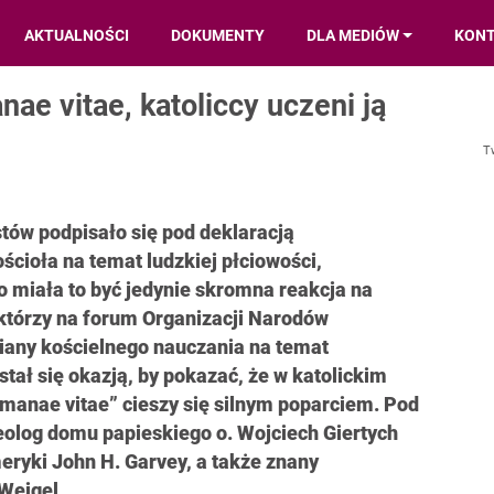
AKTUALNOŚCI
DOKUMENTY
DLA MEDIÓW
KON
e vitae, katoliccy uczeni ją
T
stów podpisało się pod deklaracją
cioła na temat ludzkiej płciowości,
 miała to być jedynie skromna reakcja na
 którzy na forum Organizacji Narodów
any kościelnego nauczania na temat
stał się okazją, by pokazać, że w katolickim
anae vitae” cieszy się silnym poparciem. Pod
teolog domu papieskiego o. Wojciech Giertych
eryki John H. Garvey, a także znany
Weigel.