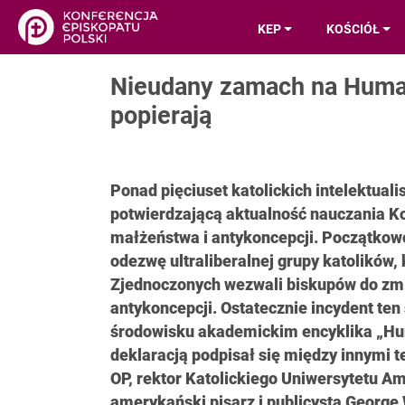
KEP
KOŚCIÓŁ
Nieudany zamach na Humana
popierają
Ponad pięciuset katolickich intelektuali
potwierdzającą aktualność nauczania Koś
małżeństwa i antykoncepcji. Początkowo
odezwę ultraliberalnej grupy katolików,
Zjednoczonych wezwali biskupów do zmi
antykoncepcji. Ostatecznie incydent ten 
środowisku akademickim encyklika „Hum
deklaracją podpisał się między innymi 
OP, rektor Katolickiego Uniwersytetu Am
amerykański pisarz i publicysta George 