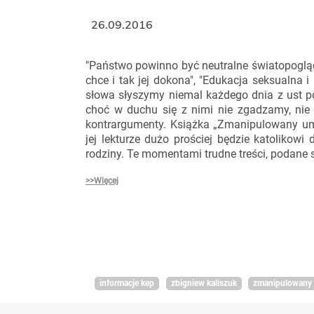
26.09.2016
"Państwo powinno być neutralne światopoglą
chce i tak jej dokona", "Edukacja seksualna i
słowa słyszymy niemal każdego dnia z ust po
choć w duchu się z nimi nie zgadzamy, nie 
kontrargumenty. Książka „Zmanipulowany um
jej lekturze dużo prościej będzie katoliko
rodziny. Te momentami trudne treści, podane 
>>Więcej
informacje kep
zbigniew kaliszuk
zmanipulowany