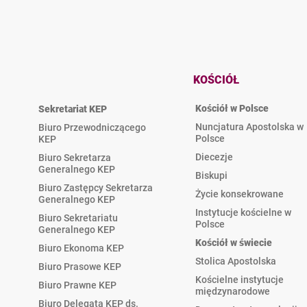
KOŚCIÓŁ
Kościół w Polsce
Sekretariat KEP
Nuncjatura Apostolska w
Biuro Przewodniczącego
Polsce
KEP
Diecezje
Biuro Sekretarza
Generalnego KEP
Biskupi
Biuro Zastępcy Sekretarza
Życie konsekrowane
Generalnego KEP
Instytucje kościelne w
Biuro Sekretariatu
Polsce
Generalnego KEP
Kościół w świecie
Biuro Ekonoma KEP
Stolica Apostolska
Biuro Prasowe KEP
Kościelne instytucje
Biuro Prawne KEP
międzynarodowe
Biuro Delegata KEP ds.