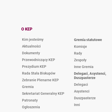
O KEP
Kim jesteśmy
Gremia statutowe
Aktualności
Komisje
Dokumenty
Rady
Przewodniczący KEP
Zespoły
Prezydium KEP
Inne Gremia
Rada Stała Biskupów
Delegaci, Asystenci,
Duszpasterze
Zebranie Plenarne KEP
Delegaci
Gremia
Asystenci
Sekretariat Generalny KEP
Duszpasterze
Patronaty
Inni
Ogłoszenia