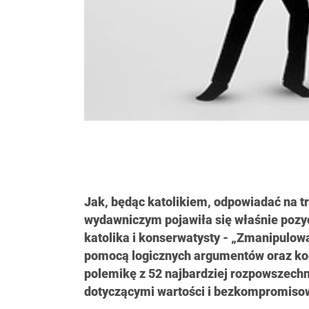
Jak, będąc katolikiem, odpowiadać na t
wydawniczym pojawiła się właśnie pozy
katolika i konserwatysty - „Zmanipulow
pomocą logicznych argumentów oraz kon
polemikę z 52 najbardziej rozpowszechn
dotyczącymi wartości i bezkompromisowo