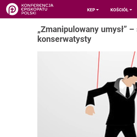
KEP
KOŚCIÓŁ
„Zmanipulowany umysł” – ś
konserwatysty