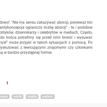
dowo", "Nie ma sensu zakazywać aborcji, ponieważ kto
 antykoncepcja ogranicza liczbę aborcji" - te i podobne
lityków, dziennikarzy i celebrytów w mediach. Często,
do końca potrafimy się przed nimi bronić i wysuwać
ysł” może przyjść w takich sytuacjach z pomocą. Po
wi dyskutować z lewicującymi znajomymi czy członkami
są w bardzo przystępnej formie.
1
 umysł
katolik
książka
wartości