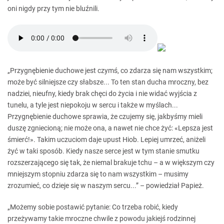
oni nigdy przy tym nie bluźnili.
„Przygnębienie duchowe jest czymś, co zdarza się nam wszystkim;
może być silniejsze czy słabsze... To ten stan ducha mroczny, bez
nadziei, nieufny, kiedy brak chęci do życia i nie widać wyjścia z
tunelu, a tyle jest niepokoju w sercu i także w myślach...
Przygnębienie duchowe sprawia, że czujemy się, jakbyśmy mieli
duszę zgniecioną; nie może ona, a nawet nie chce żyć: «Lepsza jest
śmierć!». Takim uczuciom daje upust Hiob. Lepiej umrzeć, aniżeli
żyć w taki sposób. Kiedy nasze serce jest w tym stanie smutku
rozszerzającego się tak, że niemal brakuje tchu – a w większym czy
mniejszym stopniu zdarza się to nam wszystkim – musimy
zrozumieć, co dzieje się w naszym sercu...” – powiedział Papież.
„Możemy sobie postawić pytanie: Co trzeba robić, kiedy
przeżywamy takie mroczne chwile z powodu jakiejś rodzinnej