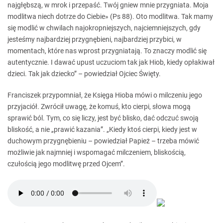
najgłębszą, w mrok i przepaść. Twój gniew mnie przygniata. Moja
modlitwa niech dotrze do Ciebie» (Ps 88). Oto modlitwa. Tak mamy
się modlić w chwilach najokropniejszych, najciemniejszych, gdy
jesteśmy najbardziej przygnębieni, najbardziej przybici, w
momentach, które nas wprost przygniatają. To znaczy modlić się
autentycznie. I dawać upust uczuciom tak jak Hiob, kiedy opłakiwał
dzieci. Tak jak dziecko” – powiedział Ojciec Święty.
Franciszek przypomniał, że Księga Hioba mówi o milczeniu jego
przyjaciół. Zwrócił uwagę, że komuś, kto cierpi, słowa mogą
sprawić ból. Tym, co się liczy, jest być blisko, dać odczuć swoją
bliskość, a nie „prawić kazania”. „Kiedy ktoś cierpi, kiedy jest w
duchowym przygnębieniu – powiedział Papież – trzeba mówić
możliwie jak najmniej i wspomagać milczeniem, bliskością,
czułością jego modlitwę przed Ojcem”.