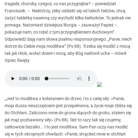
tragedii, choroby, czegoś, co nas przygnębia? – powiedział
Franciszek. – Niektórzy, żeby oddalić się od takich faktów, chcą
zażyć tabletkę nasenną czy wychylić kilka kieliszków. To jednak nie
pomaga. Natomiast dzisiejsza liturgia – zauważył Papież –
pokazuje nam, co robić z tym przygnębieniem duchowym”.
Odpowiedź dają nam słowa psalmu responsoryjnego: „Panie, niech
dotrze do Ciebie moja modlitwa” (Ps 88). Trzeba się modlić z mocą
tak jak Hiob, wołać dniem i nocą, aby Bóg nakłonił ucha – mówił
Ojciec Święty.
„Jest to modlitwa z kołataniem do drzwi, i to z całej siły: «Panie,
moja dusza nieszczęściem jest przepełniona, a życie moje zbliża się
do Otchłani. Zaliczono mnie do grona idących do grobu, stałem się
jak mąż pozbawiony siły» (Ps 88). Ileż to razy tak się czujemy,
całkowicie bezsilni... I to jest modlitwa. Sam Pan uczy nas modlić
się w tych okropnych chwilach: «Panie, strąciłeś mnie w otchłań