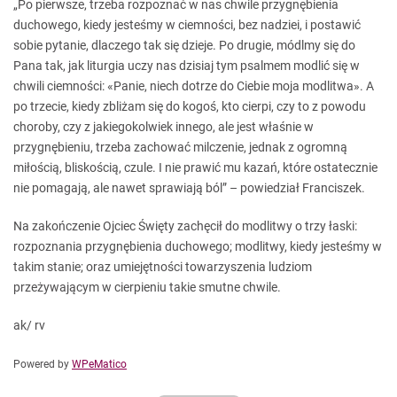
„Po pierwsze, trzeba rozpoznać w nas chwile przygnębienia
duchowego, kiedy jesteśmy w ciemności, bez nadziei, i postawić
sobie pytanie, dlaczego tak się dzieje. Po drugie, módlmy się do
Pana tak, jak liturgia uczy nas dzisiaj tym psalmem modlić się w
chwili ciemności: «Panie, niech dotrze do Ciebie moja modlitwa». A
po trzecie, kiedy zbliżam się do kogoś, kto cierpi, czy to z powodu
choroby, czy z jakiegokolwiek innego, ale jest właśnie w
przygnębieniu, trzeba zachować milczenie, jednak z ogromną
miłością, bliskością, czule. I nie prawić mu kazań, które ostatecznie
nie pomagają, ale nawet sprawiają ból” – powiedział Franciszek.
Na zakończenie Ojciec Święty zachęcił do modlitwy o trzy łaski:
rozpoznania przygnębienia duchowego; modlitwy, kiedy jesteśmy w
takim stanie; oraz umiejętności towarzyszenia ludziom
przeżywającym w cierpieniu takie smutne chwile.
ak/ rv
Powered by
WPeMatico