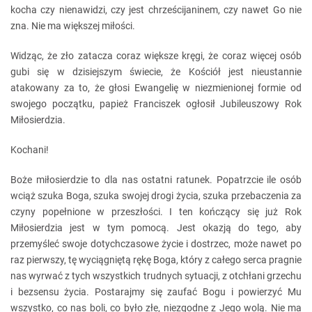
kocha czy nienawidzi, czy jest chrześcijaninem, czy nawet Go nie
zna. Nie ma większej miłości.
Widząc, że zło zatacza coraz większe kręgi, że coraz więcej osób
gubi się w dzisiejszym świecie, że Kościół jest nieustannie
atakowany za to, że głosi Ewangelię w niezmienionej formie od
swojego początku, papież Franciszek ogłosił Jubileuszowy Rok
Miłosierdzia.
Kochani!
Boże miłosierdzie to dla nas ostatni ratunek. Popatrzcie ile osób
wciąż szuka Boga, szuka swojej drogi życia, szuka przebaczenia za
czyny popełnione w przeszłości. I ten kończący się już Rok
Miłosierdzia jest w tym pomocą. Jest okazją do tego, aby
przemyśleć swoje dotychczasowe życie i dostrzec, może nawet po
raz pierwszy, tę wyciągniętą rękę Boga, który z całego serca pragnie
nas wyrwać z tych wszystkich trudnych sytuacji, z otchłani grzechu
i bezsensu życia. Postarajmy się zaufać Bogu i powierzyć Mu
wszystko, co nas boli, co było złe, niezgodne z Jego wolą. Nie ma