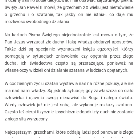
możemy sami o sobie decydować i nie obawiać się żadnego piekła.
Święty Jan Paweł II mówił, że grzechem XX wieku jest niemówienie
o grzechu i o szatanie, tak jakby on nie istniał, co daje mu
możliwość swobodnego działania.
Na kartach Pisma Świętego niejednokrotnie jest mowa o tym, że
Pan Jezus wyrzucał złe duchy i taką władzą obdarzył apostołów.
Także dziś są specjalnie wyznaczeni księża egzorcyści, którzy
pomagają w sytuacjach zniewolenia czy opętania przez złego
ducha. Ich świadectwa często są przerażające, ponieważ na
własne oczy widzieli oni działanie szatana w ludziach opętanych.
W codziennym życiu szatan wystawia nas na różne pokusy, ale nie
ma nad nami władzy. Są jednak sytuacje, gdy zawłaszcza on ciało
człowieka i ujawnia swoją nienawiść do Boga i całego świata.
Wtedy człowiek już nie jest sobą, ale wykonuje rozkazy szatana.
Często też cierpi fizycznie i psychicznie dopóki zły duch nie zostanie
z niego siłą wyrzucony.
Najczęstszymi grzechami, które oddają ludzi pod panowanie złego