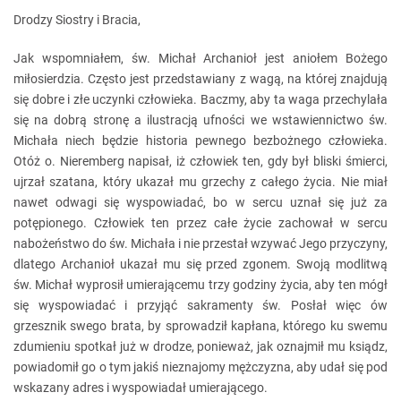
Drodzy Siostry i Bracia,
Jak wspomniałem, św. Michał Archanioł jest aniołem Bożego
miłosierdzia. Często jest przedstawiany z wagą, na której znajdują
się dobre i złe uczynki człowieka. Baczmy, aby ta waga przechylała
się na dobrą stronę a ilustracją ufności we wstawiennictwo św.
Michała niech będzie historia pewnego bezbożnego człowieka.
Otóż o. Nieremberg napisał, iż człowiek ten, gdy był bliski śmierci,
ujrzał szatana, który ukazał mu grzechy z całego życia. Nie miał
nawet odwagi się wyspowiadać, bo w sercu uznał się już za
potępionego. Człowiek ten przez całe życie zachował w sercu
nabożeństwo do św. Michała i nie przestał wzywać Jego przyczyny,
dlatego Archanioł ukazał mu się przed zgonem. Swoją modlitwą
św. Michał wyprosił umierającemu trzy godziny życia, aby ten mógł
się wyspowiadać i przyjąć sakramenty św. Posłał więc ów
grzesznik swego brata, by sprowadził kapłana, którego ku swemu
zdumieniu spotkał już w drodze, ponieważ, jak oznajmił mu ksiądz,
powiadomił go o tym jakiś nieznajomy mężczyzna, aby udał się pod
wskazany adres i wyspowiadał umierającego.