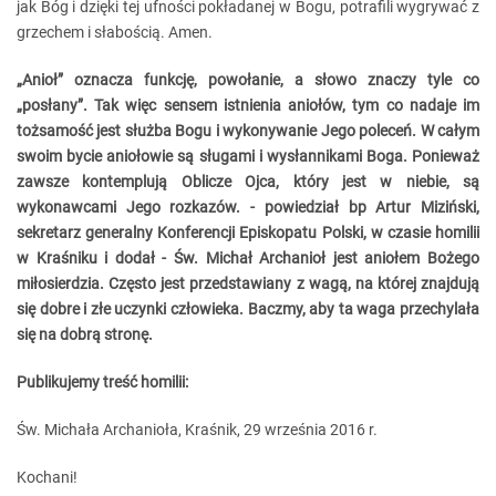
jak Bóg i dzięki tej ufności pokładanej w Bogu, potrafili wygrywać z
grzechem i słabością. Amen.
„Anioł” oznacza funkcję, powołanie, a słowo znaczy tyle co
„posłany”. Tak więc sensem istnienia aniołów, tym co nadaje im
tożsamość jest służba Bogu i wykonywanie Jego poleceń. W całym
swoim bycie aniołowie są sługami i wysłannikami Boga. Ponieważ
zawsze kontemplują Oblicze Ojca, który jest w niebie, są
wykonawcami Jego rozkazów. - powiedział bp Artur Miziński,
sekretarz generalny Konferencji Episkopatu Polski, w czasie homilii
w Kraśniku i dodał - Ś
w. Michał Archanioł jest aniołem Bożego
miłosierdzia. Często jest przedstawiany z wagą, na której znajdują
się dobre i złe uczynki człowieka. Baczmy, aby ta waga przechylała
się na dobrą stronę.
Publikujemy treść homilii:
Św. Michała Archanioła, Kraśnik, 29 września 2016 r.
Kochani!