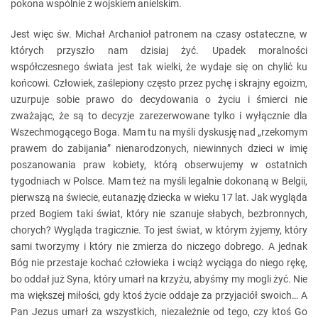
pokona wspólnie z wojskiem anielskim.
Jest więc św. Michał Archanioł patronem na czasy ostateczne, w
których przyszło nam dzisiaj żyć. Upadek moralności
współczesnego świata jest tak wielki, że wydaje się on chylić ku
końcowi. Człowiek, zaślepiony często przez pychę i skrajny egoizm,
uzurpuje sobie prawo do decydowania o życiu i śmierci nie
zważając, że są to decyzje zarezerwowane tylko i wyłącznie dla
Wszechmogącego Boga. Mam tu na myśli dyskusję nad „rzekomym
prawem do zabijania” nienarodzonych, niewinnych dzieci w imię
poszanowania praw kobiety, którą obserwujemy w ostatnich
tygodniach w Polsce. Mam też na myśli legalnie dokonaną w Belgii,
pierwszą na świecie, eutanazję dziecka w wieku 17 lat. Jak wygląda
przed Bogiem taki świat, który nie szanuje słabych, bezbronnych,
chorych? Wygląda tragicznie. To jest świat, w którym żyjemy, który
sami tworzymy i który nie zmierza do niczego dobrego. A jednak
Bóg nie przestaje kochać człowieka i wciąż wyciąga do niego rękę,
bo oddał już Syna, który umarł na krzyżu, abyśmy my mogli żyć. Nie
ma większej miłości, gdy ktoś życie oddaje za przyjaciół swoich… A
Pan Jezus umarł za wszystkich, niezależnie od tego, czy ktoś Go