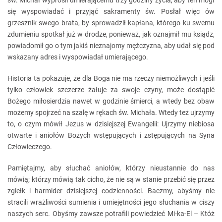
św. Michał wyprosił umierającemu trzy godziny życia, aby ten mógł
się wyspowiadać i przyjąć sakramenty św. Posłał więc ów
grzesznik swego brata, by sprowadził kapłana, którego ku swemu
zdumieniu spotkał już w drodze, ponieważ, jak oznajmił mu ksiądz,
powiadomił go o tym jakiś nieznajomy mężczyzna, aby udał się pod
wskazany adres i wyspowiadał umierającego.
Historia ta pokazuje, że dla Boga nie ma rzeczy niemożliwych i jeśli
tylko człowiek szczerze żałuje za swoje czyny, może dostąpić
Bożego miłosierdzia nawet w godzinie śmierci, a wtedy bez obaw
możemy spojrzeć na szalę w rękach św. Michała. Wtedy też ujrzymy
to, o czym mówił Jezus w dzisiejszej Ewangelii: Ujrzymy niebiosa
otwarte i aniołów Bożych wstępujących i zstępujących na Syna
Człowieczego.
Pamiętajmy, aby słuchać aniołów, którzy nieustannie do nas
mówią; którzy mówią tak cicho, że nie są w stanie przebić się przez
zgiełk i harmider dzisiejszej codzienności. Baczmy, abyśmy nie
stracili wrażliwości sumienia i umiejętności jego słuchania w ciszy
naszych serc. Obyśmy zawsze potrafili powiedzieć Mi-ka-El – Któż