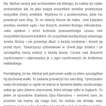
Św. Michał zwany jest archaniołem nie dlatego, że należy do rzędu
archaniołów ale, że jako książę wszystkich aniołów przewyższa
wszystkie chóry anielskie. Wypływa to z posłannictwa, jakie mu
powierzył sam Bóg. To on dzierży klucze do nieba. Jest księciem
aniołów, aniołem sądu i kar Bożych, aniołem Bożego miłosierdzia.
Jako opiekun i stróż Kościoła powszechnego czuwa nad
wszystkimi duszami ludzkimi. On przydziela każdej duszy własnego
Anioła Stróża i nie przestaje dbać o każdą osobiście i bronić jej
przed złym. Towarzyszy człowiekowi w chwili jego śmierci i ze
szczególną mocą walczy o każdą duszę. Czuwa nad duszami
czyśćcowymi i odprowadza je z ogni czyśćcowych do królestwa
niebieskiego.
Pamiętajmy, że św. Michał jest patronem walki ze złem, szczególnie
tej duchowej walki. To zadanie powierzył mu sam Bóg. Tymczasem
wielu chrześcijan w ogóle nie wierzy w istnienie diabła, wyobrażając
sobie go jako dziwne stworzenie, które istnieje tylko w bajkach. To
jeden ze sposobów działania Ojca Kłamstwa – wmówić nam, że
przecież nie mamy się czego bać, bo szatan nie istnieje, więc