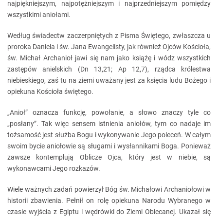
najpiękniejszym, najpotężniejszym i najprzedniejszym pomiędzy
wszystkimi aniołami.
Według świadectw zaczerpniętych z Pisma Świętego, zwłaszcza u
proroka Daniela i św. Jana Ewangelisty, jak również Ojców Kościoła,
św. Michał Archanioł jawi się nam jako książę i wódz wszystkich
zastępów anielskich (Dn 13,21; Ap 12,7), rządca królestwa
niebieskiego, zaś tu na ziemi uważany jest za księcia ludu Bożego i
opiekuna Kościoła świętego.
„Anioł” oznacza funkcję, powołanie, a słowo znaczy tyle co
„posłany”. Tak więc sensem istnienia aniołów, tym co nadaje im
tożsamość jest służba Bogu i wykonywanie Jego poleceń. W całym
swoim bycie aniołowie są sługami i wysłannikami Boga. Ponieważ
zawsze kontemplują Oblicze Ojca, który jest w niebie, są
wykonawcami Jego rozkazów.
Wiele ważnych zadań powierzył Bóg św. Michałowi Archaniołowi w
historii zbawienia. Pełnił on rolę opiekuna Narodu Wybranego w
czasie wyjścia z Egiptu i wędrówki do Ziemi Obiecanej. Ukazał się