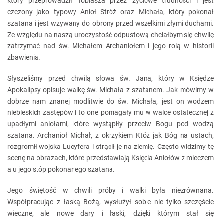
który przeprowadził Tobiasza przez życiowe trudności i jest
czczony jako typowy Anioł Stróż oraz Michała, który pokonał
szatana i jest wzywany do obrony przed wszelkimi złymi duchami.
Ze względu na naszą uroczystość odpustową chciałbym się chwilę
zatrzymać nad św. Michałem Archaniołem i jego rolą w historii
zbawienia.
Słyszeliśmy przed chwilą słowa św. Jana, który w Księdze
Apokalipsy opisuje walkę św. Michała z szatanem. Jak mówimy w
dobrze nam znanej modlitwie do św. Michała, jest on wodzem
niebieskich zastępów i to one pomagały mu w walce ostatecznej z
upadłymi aniołami, które wystąpiły przeciw Bogu pod wodzą
szatana. Archanioł Michał, z okrzykiem Któż jak Bóg na ustach,
rozgromił wojska Lucyfera i strącił je na ziemię. Często widzimy tę
scenę na obrazach, które przedstawiają Księcia Aniołów z mieczem
a u jego stóp pokonanego szatana.
Jego świętość w chwili próby i walki była niezrównana.
Współpracując z łaską Bożą, wysłużył sobie nie tylko szczęście
wieczne, ale nowe dary i łaski, dzięki którym stał się