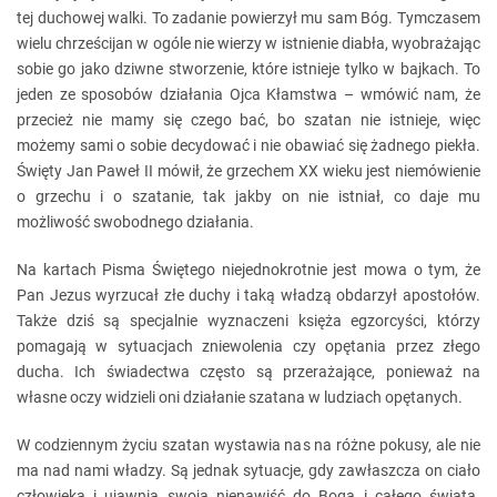
tej duchowej walki. To zadanie powierzył mu sam Bóg. Tymczasem
wielu chrześcijan w ogóle nie wierzy w istnienie diabła, wyobrażając
sobie go jako dziwne stworzenie, które istnieje tylko w bajkach. To
jeden ze sposobów działania Ojca Kłamstwa – wmówić nam, że
przecież nie mamy się czego bać, bo szatan nie istnieje, więc
możemy sami o sobie decydować i nie obawiać się żadnego piekła.
Święty Jan Paweł II mówił, że grzechem XX wieku jest niemówienie
o grzechu i o szatanie, tak jakby on nie istniał, co daje mu
możliwość swobodnego działania.
Na kartach Pisma Świętego niejednokrotnie jest mowa o tym, że
Pan Jezus wyrzucał złe duchy i taką władzą obdarzył apostołów.
Także dziś są specjalnie wyznaczeni księża egzorcyści, którzy
pomagają w sytuacjach zniewolenia czy opętania przez złego
ducha. Ich świadectwa często są przerażające, ponieważ na
własne oczy widzieli oni działanie szatana w ludziach opętanych.
W codziennym życiu szatan wystawia nas na różne pokusy, ale nie
ma nad nami władzy. Są jednak sytuacje, gdy zawłaszcza on ciało
człowieka i ujawnia swoją nienawiść do Boga i całego świata.