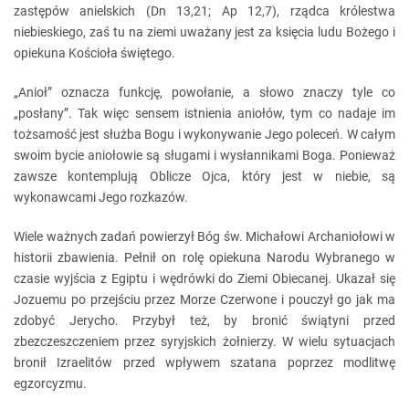
zastępów anielskich (Dn 13,21; Ap 12,7), rządca królestwa
niebieskiego, zaś tu na ziemi uważany jest za księcia ludu Bożego i
opiekuna Kościoła świętego.
„Anioł” oznacza funkcję, powołanie, a słowo znaczy tyle co
„posłany”. Tak więc sensem istnienia aniołów, tym co nadaje im
tożsamość jest służba Bogu i wykonywanie Jego poleceń. W całym
swoim bycie aniołowie są sługami i wysłannikami Boga. Ponieważ
zawsze kontemplują Oblicze Ojca, który jest w niebie, są
wykonawcami Jego rozkazów.
Wiele ważnych zadań powierzył Bóg św. Michałowi Archaniołowi w
historii zbawienia. Pełnił on rolę opiekuna Narodu Wybranego w
czasie wyjścia z Egiptu i wędrówki do Ziemi Obiecanej. Ukazał się
Jozuemu po przejściu przez Morze Czerwone i pouczył go jak ma
zdobyć Jerycho. Przybył też, by bronić świątyni przed
zbezczeszczeniem przez syryjskich żołnierzy. W wielu sytuacjach
bronił Izraelitów przed wpływem szatana poprzez modlitwę
egzorcyzmu.