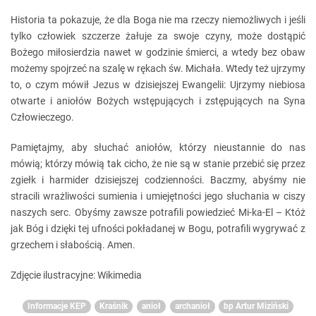
Historia ta pokazuje, że dla Boga nie ma rzeczy niemożliwych i jeśli
tylko człowiek szczerze żałuje za swoje czyny, może dostąpić
Bożego miłosierdzia nawet w godzinie śmierci, a wtedy bez obaw
możemy spojrzeć na szalę w rękach św. Michała. Wtedy też ujrzymy
to, o czym mówił Jezus w dzisiejszej Ewangelii: Ujrzymy niebiosa
otwarte i aniołów Bożych wstępujących i zstępujących na Syna
Człowieczego.
Pamiętajmy, aby słuchać aniołów, którzy nieustannie do nas
mówią; którzy mówią tak cicho, że nie są w stanie przebić się przez
zgiełk i harmider dzisiejszej codzienności. Baczmy, abyśmy nie
stracili wrażliwości sumienia i umiejętności jego słuchania w ciszy
naszych serc. Obyśmy zawsze potrafili powiedzieć Mi-ka-El – Któż
jak Bóg i dzięki tej ufności pokładanej w Bogu, potrafili wygrywać z
grzechem i słabością. Amen.
Zdjęcie ilustracyjne: Wikimedia
Informacje KEP
Kraśnik
anioł
archanioł
bp Artur Miziński