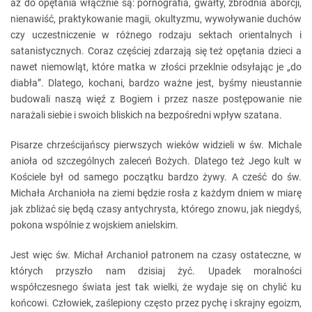
aż do opętania włącznie są: pornografia, gwałty, zbrodnia aborcji,
nienawiść, praktykowanie magii, okultyzmu, wywoływanie duchów
czy uczestniczenie w różnego rodzaju sektach orientalnych i
satanistycznych. Coraz częściej zdarzają się też opętania dzieci a
nawet niemowląt, które matka w złości przeklnie odsyłając je „do
diabła”. Dlatego, kochani, bardzo ważne jest, byśmy nieustannie
budowali naszą więź z Bogiem i przez nasze postępowanie nie
narażali siebie i swoich bliskich na bezpośredni wpływ szatana.
Pisarze chrześcijańscy pierwszych wieków widzieli w św. Michale
anioła od szczególnych zaleceń Bożych. Dlatego też Jego kult w
Kościele był od samego początku bardzo żywy. A cześć do św.
Michała Archanioła na ziemi będzie rosła z każdym dniem w miarę
jak zbliżać się będą czasy antychrysta, którego znowu, jak niegdyś,
pokona wspólnie z wojskiem anielskim.
Jest więc św. Michał Archanioł patronem na czasy ostateczne, w
których przyszło nam dzisiaj żyć. Upadek moralności
współczesnego świata jest tak wielki, że wydaje się on chylić ku
końcowi. Człowiek, zaślepiony często przez pychę i skrajny egoizm,