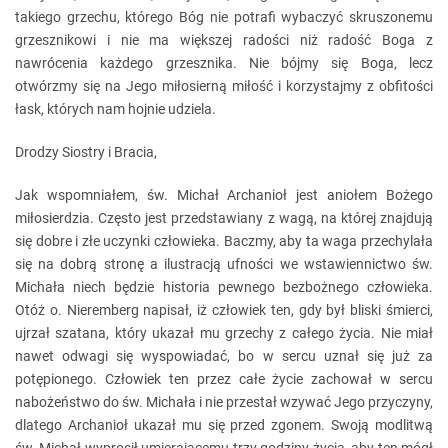
takiego grzechu, którego Bóg nie potrafi wybaczyć skruszonemu
grzesznikowi i nie ma większej radości niż radość Boga z
nawrócenia każdego grzesznika. Nie bójmy się Boga, lecz
otwórzmy się na Jego miłosierną miłość i korzystajmy z obfitości
łask, których nam hojnie udziela.
Drodzy Siostry i Bracia,
Jak wspomniałem, św. Michał Archanioł jest aniołem Bożego
miłosierdzia. Często jest przedstawiany z wagą, na której znajdują
się dobre i złe uczynki człowieka. Baczmy, aby ta waga przechylała
się na dobrą stronę a ilustracją ufności we wstawiennictwo św.
Michała niech będzie historia pewnego bezbożnego człowieka.
Otóż o. Nieremberg napisał, iż człowiek ten, gdy był bliski śmierci,
ujrzał szatana, który ukazał mu grzechy z całego życia. Nie miał
nawet odwagi się wyspowiadać, bo w sercu uznał się już za
potępionego. Człowiek ten przez całe życie zachował w sercu
nabożeństwo do św. Michała i nie przestał wzywać Jego przyczyny,
dlatego Archanioł ukazał mu się przed zgonem. Swoją modlitwą