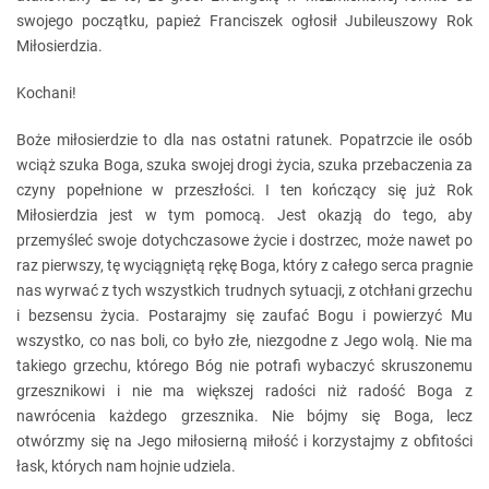
swojego początku, papież Franciszek ogłosił Jubileuszowy Rok
Miłosierdzia.
Kochani!
Boże miłosierdzie to dla nas ostatni ratunek. Popatrzcie ile osób
wciąż szuka Boga, szuka swojej drogi życia, szuka przebaczenia za
czyny popełnione w przeszłości. I ten kończący się już Rok
Miłosierdzia jest w tym pomocą. Jest okazją do tego, aby
przemyśleć swoje dotychczasowe życie i dostrzec, może nawet po
raz pierwszy, tę wyciągniętą rękę Boga, który z całego serca pragnie
nas wyrwać z tych wszystkich trudnych sytuacji, z otchłani grzechu
i bezsensu życia. Postarajmy się zaufać Bogu i powierzyć Mu
wszystko, co nas boli, co było złe, niezgodne z Jego wolą. Nie ma
takiego grzechu, którego Bóg nie potrafi wybaczyć skruszonemu
grzesznikowi i nie ma większej radości niż radość Boga z
nawrócenia każdego grzesznika. Nie bójmy się Boga, lecz
otwórzmy się na Jego miłosierną miłość i korzystajmy z obfitości
łask, których nam hojnie udziela.