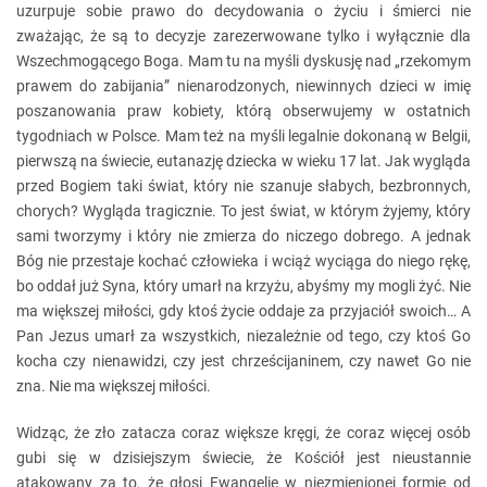
uzurpuje sobie prawo do decydowania o życiu i śmierci nie
zważając, że są to decyzje zarezerwowane tylko i wyłącznie dla
Wszechmogącego Boga. Mam tu na myśli dyskusję nad „rzekomym
prawem do zabijania” nienarodzonych, niewinnych dzieci w imię
poszanowania praw kobiety, którą obserwujemy w ostatnich
tygodniach w Polsce. Mam też na myśli legalnie dokonaną w Belgii,
pierwszą na świecie, eutanazję dziecka w wieku 17 lat. Jak wygląda
przed Bogiem taki świat, który nie szanuje słabych, bezbronnych,
chorych? Wygląda tragicznie. To jest świat, w którym żyjemy, który
sami tworzymy i który nie zmierza do niczego dobrego. A jednak
Bóg nie przestaje kochać człowieka i wciąż wyciąga do niego rękę,
bo oddał już Syna, który umarł na krzyżu, abyśmy my mogli żyć. Nie
ma większej miłości, gdy ktoś życie oddaje za przyjaciół swoich… A
Pan Jezus umarł za wszystkich, niezależnie od tego, czy ktoś Go
kocha czy nienawidzi, czy jest chrześcijaninem, czy nawet Go nie
zna. Nie ma większej miłości.
Widząc, że zło zatacza coraz większe kręgi, że coraz więcej osób
gubi się w dzisiejszym świecie, że Kościół jest nieustannie
atakowany za to, że głosi Ewangelię w niezmienionej formie od