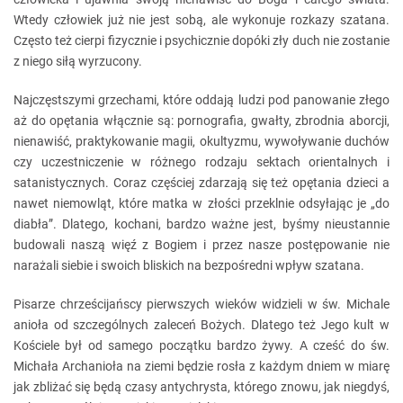
Wtedy człowiek już nie jest sobą, ale wykonuje rozkazy szatana.
Często też cierpi fizycznie i psychicznie dopóki zły duch nie zostanie
z niego siłą wyrzucony.
Najczęstszymi grzechami, które oddają ludzi pod panowanie złego
aż do opętania włącznie są: pornografia, gwałty, zbrodnia aborcji,
nienawiść, praktykowanie magii, okultyzmu, wywoływanie duchów
czy uczestniczenie w różnego rodzaju sektach orientalnych i
satanistycznych. Coraz częściej zdarzają się też opętania dzieci a
nawet niemowląt, które matka w złości przeklnie odsyłając je „do
diabła”. Dlatego, kochani, bardzo ważne jest, byśmy nieustannie
budowali naszą więź z Bogiem i przez nasze postępowanie nie
narażali siebie i swoich bliskich na bezpośredni wpływ szatana.
Pisarze chrześcijańscy pierwszych wieków widzieli w św. Michale
anioła od szczególnych zaleceń Bożych. Dlatego też Jego kult w
Kościele był od samego początku bardzo żywy. A cześć do św.
Michała Archanioła na ziemi będzie rosła z każdym dniem w miarę
jak zbliżać się będą czasy antychrysta, którego znowu, jak niegdyś,