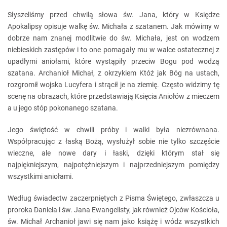
Słyszeliśmy przed chwilą słowa św. Jana, który w Księdze
Apokalipsy opisuje walkę św. Michała z szatanem. Jak mówimy w
dobrze nam znanej modlitwie do św. Michała, jest on wodzem
niebieskich zastępów i to one pomagały mu w walce ostatecznej z
upadłymi aniołami, które wystąpiły przeciw Bogu pod wodzą
szatana. Archanioł Michał, z okrzykiem Któż jak Bóg na ustach,
rozgromił wojska Lucyfera i strącił je na ziemię. Często widzimy tę
scenę na obrazach, które przedstawiają Księcia Aniołów z mieczem
a u jego stóp pokonanego szatana.
Jego świętość w chwili próby i walki była niezrównana.
Współpracując z łaską Bożą, wysłużył sobie nie tylko szczęście
wieczne, ale nowe dary i łaski, dzięki którym stał się
najpiękniejszym, najpotężniejszym i najprzedniejszym pomiędzy
wszystkimi aniołami.
Według świadectw zaczerpniętych z Pisma Świętego, zwłaszcza u
proroka Daniela i św. Jana Ewangelisty, jak również Ojców Kościoła,
św. Michał Archanioł jawi się nam jako książę i wódz wszystkich