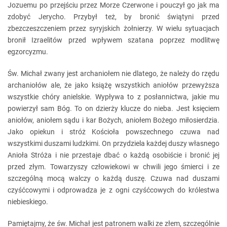
Jozuemu po przejściu przez Morze Czerwone i pouczył go jak ma
zdobyć Jerycho. Przybył też, by bronić świątyni przed
zbezczeszczeniem przez syryjskich żołnierzy. W wielu sytuacjach
bronił Izraelitów przed wpływem szatana poprzez modlitwę
egzorcyzmu.
Św. Michał zwany jest archaniołem nie dlatego, że należy do rzędu
archaniołów ale, że jako książę wszystkich aniołów przewyższa
wszystkie chóry anielskie. Wypływa to z posłannictwa, jakie mu
powierzył sam Bóg. To on dzierży klucze do nieba. Jest księciem
aniołów, aniołem sądu i kar Bożych, aniołem Bożego miłosierdzia.
Jako opiekun i stróż Kościoła powszechnego czuwa nad
wszystkimi duszami ludzkimi. On przydziela każdej duszy własnego
Anioła Stróża i nie przestaje dbać o każdą osobiście i bronić jej
przed złym. Towarzyszy człowiekowi w chwili jego śmierci i ze
szczególną mocą walczy o każdą duszę. Czuwa nad duszami
czyśćcowymi i odprowadza je z ogni czyśćcowych do królestwa
niebieskiego.
Pamiętajmy, że św. Michał jest patronem walki ze złem, szczególnie