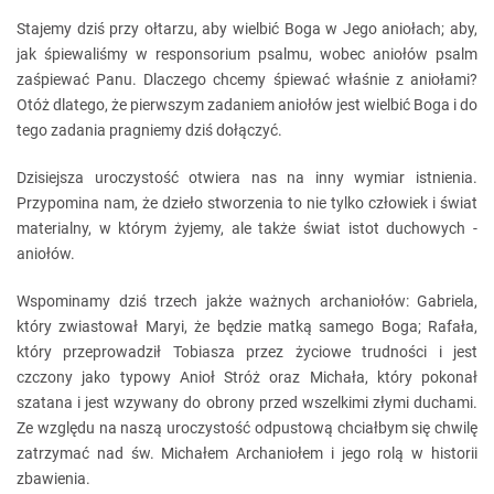
Stajemy dziś przy ołtarzu, aby wielbić Boga w Jego aniołach; aby,
jak śpiewaliśmy w responsorium psalmu, wobec aniołów psalm
zaśpiewać Panu. Dlaczego chcemy śpiewać właśnie z aniołami?
Otóż dlatego, że pierwszym zadaniem aniołów jest wielbić Boga i do
tego zadania pragniemy dziś dołączyć.
Dzisiejsza uroczystość otwiera nas na inny wymiar istnienia.
Przypomina nam, że dzieło stworzenia to nie tylko człowiek i świat
materialny, w którym żyjemy, ale także świat istot duchowych -
aniołów.
Wspominamy dziś trzech jakże ważnych archaniołów: Gabriela,
który zwiastował Maryi, że będzie matką samego Boga; Rafała,
który przeprowadził Tobiasza przez życiowe trudności i jest
czczony jako typowy Anioł Stróż oraz Michała, który pokonał
szatana i jest wzywany do obrony przed wszelkimi złymi duchami.
Ze względu na naszą uroczystość odpustową chciałbym się chwilę
zatrzymać nad św. Michałem Archaniołem i jego rolą w historii
zbawienia.