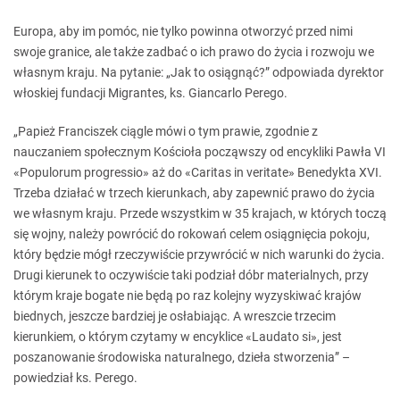
Europa, aby im pomóc, nie tylko powinna otworzyć przed nimi
swoje granice, ale także zadbać o ich prawo do życia i rozwoju we
własnym kraju. Na pytanie: „Jak to osiągnąć?” odpowiada dyrektor
włoskiej fundacji Migrantes, ks. Giancarlo Perego.
„Papież Franciszek ciągle mówi o tym prawie, zgodnie z
nauczaniem społecznym Kościoła począwszy od encykliki Pawła VI
«Populorum progressio» aż do «Caritas in veritate» Benedykta XVI.
Trzeba działać w trzech kierunkach, aby zapewnić prawo do życia
we własnym kraju. Przede wszystkim w 35 krajach, w których toczą
się wojny, należy powrócić do rokowań celem osiągnięcia pokoju,
który będzie mógł rzeczywiście przywrócić w nich warunki do życia.
Drugi kierunek to oczywiście taki podział dóbr materialnych, przy
którym kraje bogate nie będą po raz kolejny wyzyskiwać krajów
biednych, jeszcze bardziej je osłabiając. A wreszcie trzecim
kierunkiem, o którym czytamy w encyklice «Laudato si», jest
poszanowanie środowiska naturalnego, dzieła stworzenia” –
powiedział ks. Perego.