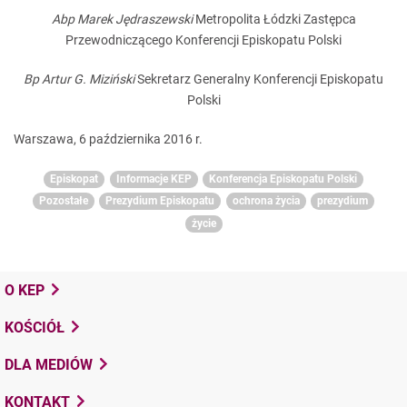
Abp Marek Jędraszewski
Metropolita Łódzki Zastępca
Przewodniczącego Konferencji Episkopatu Polski
Bp Artur G. Miziński
Sekretarz Generalny Konferencji Episkopatu
Polski
Warszawa, 6 października 2016 r.
Episkopat
Informacje KEP
Konferencja Episkopatu Polski
Pozostałe
Prezydium Episkopatu
ochrona życia
prezydium
życie
O KEP
KOŚCIÓŁ
DLA MEDIÓW
KONTAKT