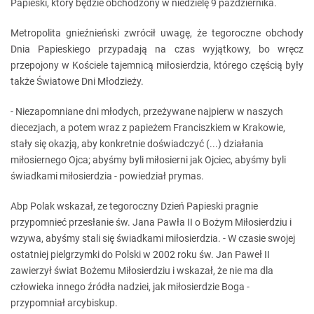
Papieski, który będzie obchodzony w niedzielę 9 października.
Metropolita gnieźnieński zwrócił uwagę, że tegoroczne obchody
Dnia Papieskiego przypadają na czas wyjątkowy, bo wręcz
przepojony w Kościele tajemnicą miłosierdzia, którego częścią były
także Światowe Dni Młodzieży.
- Niezapomniane dni młodych, przeżywane najpierw w naszych
diecezjach, a potem wraz z papieżem Franciszkiem w Krakowie,
stały się okazją, aby konkretnie doświadczyć (...) działania
miłosiernego Ojca; abyśmy byli miłosierni jak Ojciec, abyśmy byli
świadkami miłosierdzia - powiedział prymas.
Abp Polak wskazał, ze tegoroczny Dzień Papieski pragnie
przypomnieć przesłanie św. Jana Pawła II o Bożym Miłosierdziu i
wzywa, abyśmy stali się świadkami miłosierdzia. - W czasie swojej
ostatniej pielgrzymki do Polski w 2002 roku św. Jan Paweł II
zawierzył świat Bożemu Miłosierdziu i wskazał, że nie ma dla
człowieka innego źródła nadziei, jak miłosierdzie Boga -
przypomniał arcybiskup.