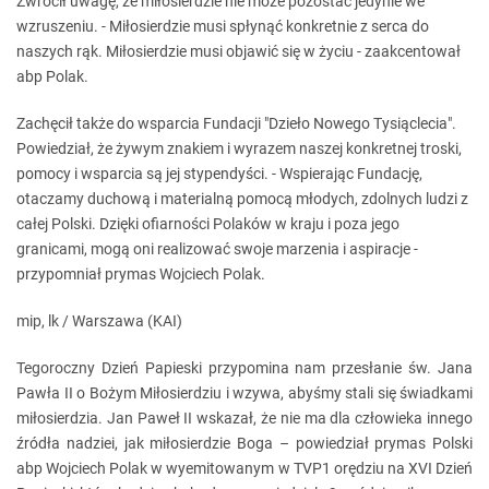
Zwrócił uwagę, że miłosierdzie nie może pozostać jedynie we
wzruszeniu. - Miłosierdzie musi spłynąć konkretnie z serca do
naszych rąk. Miłosierdzie musi objawić się w życiu - zaakcentował
abp Polak.
Zachęcił także do wsparcia Fundacji "Dzieło Nowego Tysiąclecia".
Powiedział, że żywym znakiem i wyrazem naszej konkretnej troski,
pomocy i wsparcia są jej stypendyści. - Wspierając Fundację,
otaczamy duchową i materialną pomocą młodych, zdolnych ludzi z
całej Polski. Dzięki ofiarności Polaków w kraju i poza jego
granicami, mogą oni realizować swoje marzenia i aspiracje -
przypomniał prymas Wojciech Polak.
mip, lk / Warszawa (KAI)
Tegoroczny Dzień Papieski przypomina nam przesłanie św. Jana
Pawła II o Bożym Miłosierdziu i wzywa, abyśmy stali się świadkami
miłosierdzia. Jan Paweł II wskazał, że nie ma dla człowieka innego
źródła nadziei, jak miłosierdzie Boga – powiedział prymas Polski
abp Wojciech Polak w wyemitowanym w TVP1 orędziu na XVI Dzień