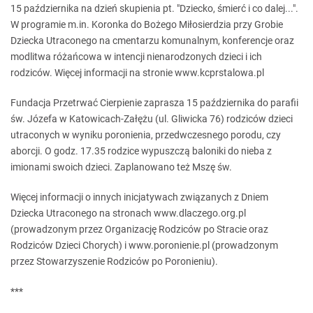
15 października na dzień skupienia pt. "Dziecko, śmierć i co dalej...".
W programie m.in. Koronka do Bożego Miłosierdzia przy Grobie
Dziecka Utraconego na cmentarzu komunalnym, konferencje oraz
modlitwa różańcowa w intencji nienarodzonych dzieci i ich
rodziców. Więcej informacji na stronie www.kcprstalowa.pl
Fundacja Przetrwać Cierpienie zaprasza 15 października do parafii
św. Józefa w Katowicach-Załężu (ul. Gliwicka 76) rodziców dzieci
utraconych w wyniku poronienia, przedwczesnego porodu, czy
aborcji. O godz. 17.35 rodzice wypuszczą baloniki do nieba z
imionami swoich dzieci. Zaplanowano też Mszę św.
Więcej informacji o innych inicjatywach związanych z Dniem
Dziecka Utraconego na stronach www.dlaczego.org.pl
(prowadzonym przez Organizację Rodziców po Stracie oraz
Rodziców Dzieci Chorych) i www.poronienie.pl (prowadzonym
przez Stowarzyszenie Rodziców po Poronieniu).
***