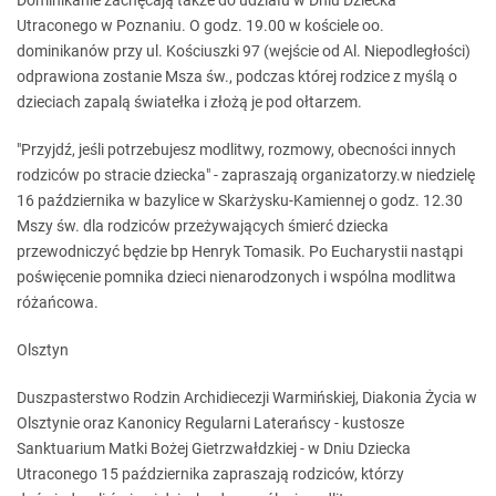
Dominikanie zachęcają także do udziału w Dniu Dziecka
Utraconego w Poznaniu. O godz. 19.00 w kościele oo.
dominikanów przy ul. Kościuszki 97 (wejście od Al. Niepodległości)
odprawiona zostanie Msza św., podczas której rodzice z myślą o
dzieciach zapalą światełka i złożą je pod ołtarzem.
"Przyjdź, jeśli potrzebujesz modlitwy, rozmowy, obecności innych
rodziców po stracie dziecka" - zapraszają organizatorzy.w niedzielę
16 października w bazylice w Skarżysku-Kamiennej o godz. 12.30
Mszy św. dla rodziców przeżywających śmierć dziecka
przewodniczyć będzie bp Henryk Tomasik. Po Eucharystii nastąpi
poświęcenie pomnika dzieci nienarodzonych i wspólna modlitwa
różańcowa.
Olsztyn
Duszpasterstwo Rodzin Archidiecezji Warmińskiej, Diakonia Życia w
Olsztynie oraz Kanonicy Regularni Laterańscy - kustosze
Sanktuarium Matki Bożej Gietrzwałdzkiej - w Dniu Dziecka
Utraconego 15 października zapraszają rodziców, którzy