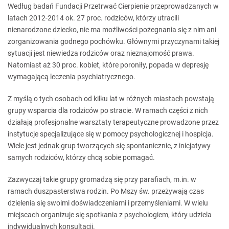
Według badań Fundacji Przetrwać Cierpienie przeprowadzanych w
latach 2012-2014 ok. 27 proc. rodziców, którzy utracili
nienarodzone dziecko, nie ma możliwości pożegnania się z nim ani
zorganizowania godnego pochówku. Głównymi przyczynami takiej
sytuacji jest niewiedza rodziców oraz nieznajomość prawa.
Natomiast aż 30 proc. kobiet, które poroniły, popada w depresję
wymagającą leczenia psychiatrycznego.
Z myślą o tych osobach od kilku lat w różnych miastach powstają
grupy wsparcia dla rodziców po stracie. W ramach części z nich
działają profesjonalne warsztaty terapeutyczne prowadzone przez
instytucje specjalizujące się w pomocy psychologicznej i hospicja.
Wiele jest jednak grup tworzących się spontanicznie, z inicjatywy
samych rodziców, którzy chcą sobie pomagać.
Zazwyczaj takie grupy gromadzą się przy parafiach, m.in. w
ramach duszpasterstwa rodzin. Po Mszy św. przeżywają czas
dzielenia się swoimi doświadczeniami i przemyśleniami. W wielu
miejscach organizuje się spotkania z psychologiem, który udziela
indywidualnych konsultacji.