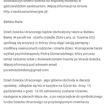
doświadczyli śmierci dziecka do wspólnej modlitwy w
gietrzwałdzkim sanktuarium. Więcej informacji na stronie
http://sanktuariummaryjne.pl/
Bielsko-Biała
Dzień Dziecka Utraconego będzie obchodzony także w Bielsku-
Białej. W parafii św. Józefa (osiedle Złote Łany, ul. Tuwima 62))
spotkają się wszyscy ci, którzy chcą objąć swoją pamięcią i
modlitwą osieroconych rodziców i zmarłe dzieci. W programie także
wykład psychoterapeuty Piotra Domaradzkiego, który poruszy
temat radzenia sobie z doświadczeniem traumy po stracie dziecka.
Więcej informacji pod adresem email:
poradniazlotelany@gmail.com
Dzień Dziecka Utraconego - jego główne obchody w diecezji
opolskiej - odbędzie się też w bazylice na Górze św. Anny. 15
października o godz. 18.00 odmówiony zostanie różaniec,
następnie w planach Msza św., a po niej przejście do symbolicznego
Grobu Dziecka Utraconego na przyświątynnym cmentarzu.