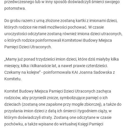
przedwczesnego lub w inny sposób doświadczyli śmierci swojego
potomstwa.
Do grobu razem z urną złożone zostaną kartki z imionami dzieci,
których rodzice nie mieli możliwości pochować. W czasie
uroczystości odczytane zostaną również imiona dzieci utraconych,
o których rodzice poinformowali Komitetowi Budowy Miejsca
Pamięci Dzieci Utraconych.
„Mamy już ponad trzydzieści imion dzieci, które dziś miałyby kilka
miesięcy, kilka i kilkanaście lat, a nawet prawie czterdzieści.
Czekamy na kolejne” - poinformowała KAI Joanna Sadowska z
Komitetu.
Komitet Budowy Miejsca Pamięci Dzieci Utraconych zachęca
rodziców, aby przynieśli znicze, symbolizujące pamięć o ich
dzieciach (zostaną one zapalone przy mogile zbiorczej), a także do
przysłania imion dzieci z datą ich śmierci i tygodniem ciąży, w
którym doświadczyli straty. Zostaną one odczytane w czasie
pochówku, a także wpisane do wirtualnej Księgi Pamięci