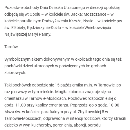
Pozostałe obchody Dnia Dziecka Utraconego w diecezji opolskiej
odbędą się w: Opolu – w kościele św. Jacka; Moszczance – w
kościele parafialnym Podwyższenia Krzyża; Nysie – w kościele pw.
św. Elżbiety; Kędzierzynie-Koźlu – w kościele Wniebowzięcia
Najświętszej Maryi Panny.
Tarnów
Symbolicznym aktem dokonywanym w okolicach tego dnia są też
pochówki dzieci utraconych w poświęconych im grobach
zbiorowych.
Taki pochówek odbędzie się 15 października m.in. w Tarnowie, po
raz pierwszy w tym mieście. Mogiła zbiorcza znajduje się na
cmentarzu w Tarnowie-Mościcach. Pochówek rozpocznie się o
godz. 11.00 przy kaplicy cmentarza. Poprzedzi go o godz. 10.00
Msza św. w kościele parafialnym przy ul. Zbylitowskiej 5 w
Tarnowie-Mościcach, odprawiona w intencji rodziców, którzy stracili
dziecko w wyniku choroby, poronienia, aborcji, porodu