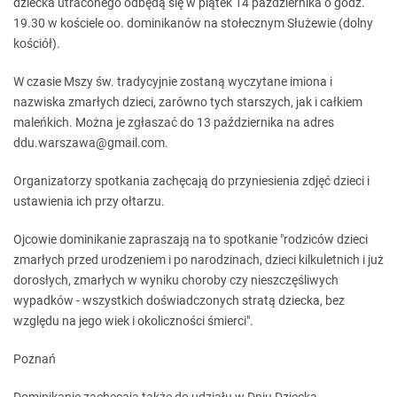
dziecka utraconego odbędą się w piątek 14 października o godz.
19.30 w kościele oo. dominikanów na stołecznym Służewie (dolny
kościół).
W czasie Mszy św. tradycyjnie zostaną wyczytane imiona i
nazwiska zmarłych dzieci, zarówno tych starszych, jak i całkiem
maleńkich. Można je zgłaszać do 13 października na adres
ddu.warszawa@gmail.com.
Organizatorzy spotkania zachęcają do przyniesienia zdjęć dzieci i
ustawienia ich przy ołtarzu.
Ojcowie dominikanie zapraszają na to spotkanie "rodziców dzieci
zmarłych przed urodzeniem i po narodzinach, dzieci kilkuletnich i już
dorosłych, zmarłych w wyniku choroby czy nieszczęśliwych
wypadków - wszystkich doświadczonych stratą dziecka, bez
względu na jego wiek i okoliczności śmierci".
Poznań