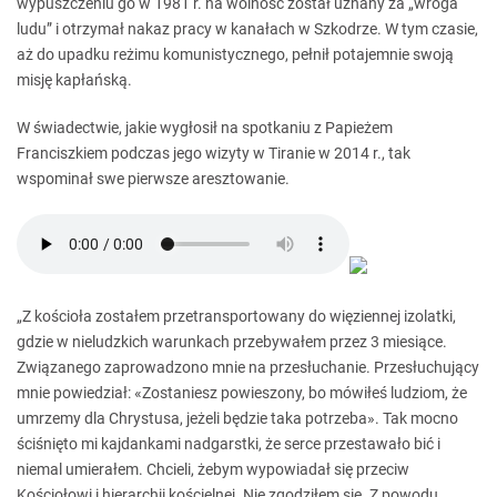
wypuszczeniu go w 1981 r. na wolność został uznany za „wroga
ludu” i otrzymał nakaz pracy w kanałach w Szkodrze. W tym czasie,
aż do upadku reżimu komunistycznego, pełnił potajemnie swoją
misję kapłańską.
W świadectwie, jakie wygłosił na spotkaniu z Papieżem
Franciszkiem podczas jego wizyty w Tiranie w 2014 r., tak
wspominał swe pierwsze aresztowanie.
„Z kościoła zostałem przetransportowany do więziennej izolatki,
gdzie w nieludzkich warunkach przebywałem przez 3 miesiące.
Związanego zaprowadzono mnie na przesłuchanie. Przesłuchujący
mnie powiedział: «Zostaniesz powieszony, bo mówiłeś ludziom, że
umrzemy dla Chrystusa, jeżeli będzie taka potrzeba». Tak mocno
ściśnięto mi kajdankami nadgarstki, że serce przestawało bić i
niemal umierałem. Chcieli, żebym wypowiadał się przeciw
Kościołowi i hierarchii kościelnej. Nie zgodziłem się. Z powodu