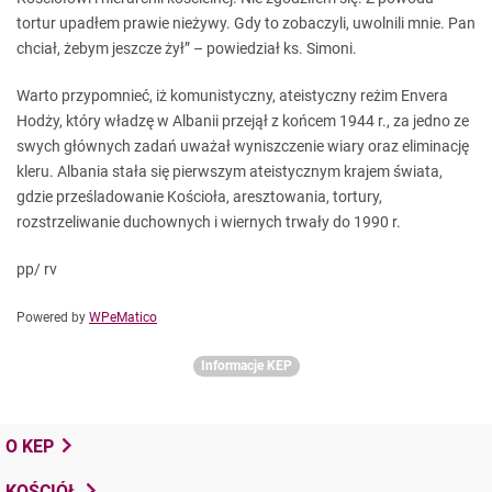
tortur upadłem prawie nieżywy. Gdy to zobaczyli, uwolnili mnie. Pan
chciał, żebym jeszcze żył” – powiedział ks. Simoni.
Warto przypomnieć, iż komunistyczny, ateistyczny reżim Envera
Hodży, który władzę w Albanii przejął z końcem 1944 r., za jedno ze
swych głównych zadań uważał wyniszczenie wiary oraz eliminację
kleru. Albania stała się pierwszym ateistycznym krajem świata,
gdzie prześladowanie Kościoła, aresztowania, tortury,
rozstrzeliwanie duchownych i wiernych trwały do 1990 r.
pp/ rv
Powered by
WPeMatico
Informacje KEP
O KEP
KOŚCIÓŁ