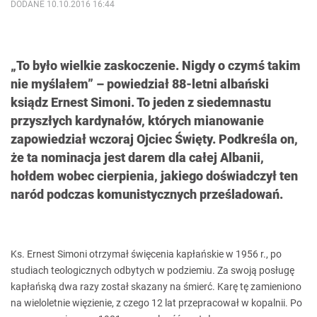
DODANE 10.10.2016 16:44
„To było wielkie zaskoczenie. Nigdy o czymś takim
nie myślałem” – powiedział 88-letni albański
ksiądz Ernest Simoni. To jeden z siedemnastu
przyszłych kardynałów, których mianowanie
zapowiedział wczoraj Ojciec Święty. Podkreśla on,
że ta nominacja jest darem dla całej Albanii,
hołdem wobec cierpienia, jakiego doświadczył ten
naród podczas komunistycznych prześladowań.
Ks. Ernest Simoni otrzymał święcenia kapłańskie w 1956 r., po
studiach teologicznych odbytych w podziemiu. Za swoją posługę
kapłańską dwa razy został skazany na śmierć. Karę tę zamieniono
na wieloletnie więzienie, z czego 12 lat przepracował w kopalnii. Po