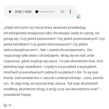
„Kiedy terroryści czy mocarstwa światowe prześladują
chrześcijańskie mniejszości albo chrześcijan, kiedy to czynią, nie
pytają się: «Czy jesteś luteraninem? Czy jesteś prawosławnym? Czy
jesteś katolikiem? Czy jesteś reformowanym? Czy jesteś
zielonoświątkowcem?». Nie! «Jesteś chrześcijaninem». Oni
rozpoznają tylko jedno: chrześcijanin. Wróg się nie myli, umie
rozpoznać, gdzie znajduje się Jezus. I to jest ekumenizm krwi. Dziś
jesteśmy tego świadkami. I myślę tu na przykład o koptyjskich
mnichach prawosławnych zabitych na plażach Libii. To są nasi
bracia. Dali świadectwo o Jezusie i umierali mówiąc: «Jezu, pomóż
mi». W Jego imię, oni wyznali imię Jezusa. Tak więc ekumenizm
modlitwy, ekumenizm drogi, a wróg uczy nas ekumenizmu krwi” –
powiedział Papież.
lg/ rv