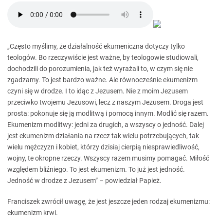
„Często myślimy, że działalność ekumeniczna dotyczy tylko
teologów. Bo rzeczywiście jest ważne, by teologowie studiowali,
dochodzili do porozumienia, jak też wyrażali to, w czym się nie
zgadzamy. To jest bardzo ważne. Ale równocześnie ekumenizm
czyni się w drodze. I to idąc z Jezusem. Nie z moim Jezusem
przeciwko twojemu Jezusowi, lecz z naszym Jezusem. Droga jest
prosta: pokonuje się ją modlitwą i pomocą innym. Modlić się razem.
Ekumenizm modlitwy: jedni za drugich, a wszyscy o jedność. Dalej
jest ekumenizm działania na rzecz tak wielu potrzebujących, tak
wielu mężczyzn i kobiet, którzy dzisiaj cierpią niesprawiedliwość,
wojny, te okropne rzeczy. Wszyscy razem musimy pomagać. Miłość
względem bliźniego. To jest ekumenizm. To już jest jedność.
Jedność w drodze z Jezusem” – powiedział Papież.
Franciszek zwrócił uwagę, że jest jeszcze jeden rodzaj ekumenizmu:
ekumenizm krwi.