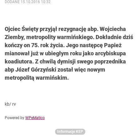
DODANE 15.10.2016 10:32
Ojciec Święty przyjął rezygnację abp. Wojciecha
Ziemby, metropolity warmińskiego. Dokładnie dziś
kończy on 75. rok życia. Jego następcę Papież
mianował już w ubiegłym roku jako arcybiskupa
koadiutora. Z chwilą dymisji swego poprzednika
abp Józef Górzyński został więc nowym
metropolitą warmińskim.
kb/ rv
Powered by
WPeMatico
Informacje KEP