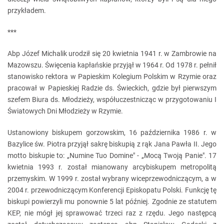
przykładem.
***
Abp Józef Michalik urodził się 20 kwietnia 1941 r. w Zambrowie na
Mazowszu. Święcenia kapłańskie przyjął w 1964 r. Od 1978 r. pełnił
stanowisko rektora w Papieskim Kolegium Polskim w Rzymie oraz
pracował w Papieskiej Radzie ds. Świeckich, gdzie był pierwszym
szefem Biura ds. Młodzieży, współuczestnicząc w przygotowaniu I
Światowych Dni Młodzieży w Rzymie.
Ustanowiony biskupem gorzowskim, 16 października 1986 r. w
Bazylice św. Piotra przyjął sakrę biskupią z rąk Jana Pawła II. Jego
motto biskupie to: „Numine Tuo Domine" - „Mocą Twoją Panie". 17
kwietnia 1993 r. został mianowany arcybiskupem metropolitą
przemyskim. W 1999 r. został wybrany wiceprzewodniczącym, a w
2004 r. przewodniczącym Konferencji Episkopatu Polski. Funkcję tę
biskupi powierzyli mu ponownie 5 lat później. Zgodnie ze statutem
KEP, nie mógł jej sprawować trzeci raz z rzędu. Jego następcą