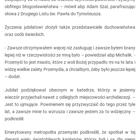
obfitego błogosławieństwa – mówił abp Adam Szal, parafrazując
słowa z Drugiego Listu św. Pawła do Tymoteusza.
Życzenia jubilatowi złożyli także przedstawiciele duchowieństwa
oraz osób świeckich.
- Zawsze otrzymywałem więcej niż zasługuję i zawsze byłem brany
lepiej niż w rzeczywistości ze mną było – powiedział abp Michalik. -
Przemyśl to jest miasto, które z woli Bożej przypadło mi na te lata i
widzę wielkie zalety Przemyśla, a chciałbym, żeby było jeszcze lepiej
– dodał.
Jubilat podziękował obecnym w katedrze, którzy w jesienny
wieczór przyjechali nawet z odległych miejscowości archidiecezji. –
Jest to ujmujące. Powinienem się przyzwyczaić do tego przez tyle
lat, a zawsze mnie to wzrusza i zawsze jestem za to wdzięczny –
podkreślił.
Emerytowany metropolita przemyski podkreślił, że spotkał w tej
diecezji wielu świątobliwych kapłanów, którzy byli i są dla niego