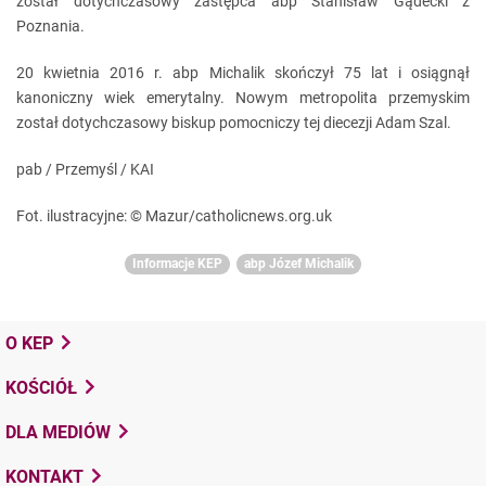
został dotychczasowy zastępca abp Stanisław Gądecki z
Poznania.
20 kwietnia 2016 r. abp Michalik skończył 75 lat i osiągnął
kanoniczny wiek emerytalny. Nowym metropolita przemyskim
został dotychczasowy biskup pomocniczy tej diecezji Adam Szal.
pab / Przemyśl / KAI
Fot. ilustracyjne: © Mazur/catholicnews.org.uk
Informacje KEP
abp Józef Michalik
O KEP
KOŚCIÓŁ
DLA MEDIÓW
KONTAKT