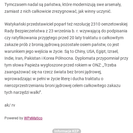
Tymczasem nadal są państwa, które modernizują swe arsenały,
zamiast z nich całkowicie zrezygnować, jak winny uczynić.
Watykański przedstawiciel poparł też rezolucję 2310 oenzetowskiej
Rady Bezpieczeństwa z 23 września b. r. wzywającą do podpisania
czy ratyfikowania przyjętego przed 20 laty traktatu o całkowitym
zakazie prób z bronią jądrową pozostałe osiem państw, co jest
warunkiem jego wejścia w życie. Są to Chiny, USA, Egipt, Izrael,
Indie, Iran, Pakistan i Korea Północna. Dyplomata przypomniał przy
tym słowa Papieża wygłoszone przed rokiem w ONZ: „Trzeba
zaangażować się na rzecz świata bez broni jądrowej,
wprowadzając w pełni w życie literę i ducha traktatu o
nierozprzestrzenianiu broni jądrowej celem całkowitego zakazu
tych narzędzi walki”.
ak/ rv
Powered by
WPeMatico
Informacje KEP