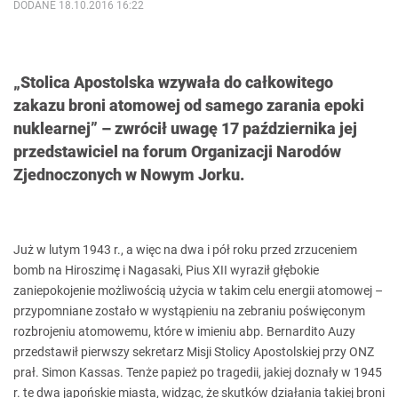
DODANE 18.10.2016 16:22
„Stolica Apostolska wzywała do całkowitego
zakazu broni atomowej od samego zarania epoki
nuklearnej” – zwrócił uwagę 17 października jej
przedstawiciel na forum Organizacji Narodów
Zjednoczonych w Nowym Jorku.
Już w lutym 1943 r., a więc na dwa i pół roku przed zrzuceniem
bomb na Hiroszimę i Nagasaki, Pius XII wyraził głębokie
zaniepokojenie możliwością użycia w takim celu energii atomowej –
przypomniane zostało w wystąpieniu na zebraniu poświęconym
rozbrojeniu atomowemu, które w imieniu abp. Bernardito Auzy
przedstawił pierwszy sekretarz Misji Stolicy Apostolskiej przy ONZ
prał. Simon Kassas. Tenże papież po tragedii, jakiej doznały w 1945
r. te dwa japońskie miasta, widząc, że skutków działania takiej broni