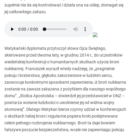
zupełnie nie da się kontrolować i działa ona na oślep, domagał się
jej całkowitego zakazu.
Watykański dyplomata przytoczył słowa Ojca Świętego,
skierowane przed dwoma laty, w grudniu 2014 r., do uczestników
wiedeńskiej konferencji o humanitarnych skutkach użycia broni
nuklearnej. Franciszek wyraził wtedy nadzieję, że „pragnienie
pokoju i braterstwa, głęboko zakorzenione w ludzkim sercu,
zaowocuje konkretnymi sposobami zapewnienia, iż broń nuklearna
zostanie na zawsze zakazana z pożytkiem dla naszego wspólnego
domu”. „Stolica Apostolska – stwierdził jej przedstawiciel w ONZ –
powtarza wołanie ludzkości o uwolnienie jej od widma wojny
atomowej”. Dlatego Watykan bierze czynny udział w konferencjach
o skutkach takiej broni i regularnie popiera kroki podejmowane
celem pełnego rozbrojenia nuklearnego. Broń ta daje bowiem
fałszywe poczucie bezpieczeństwa, wcale nie zapewniając pokoju.