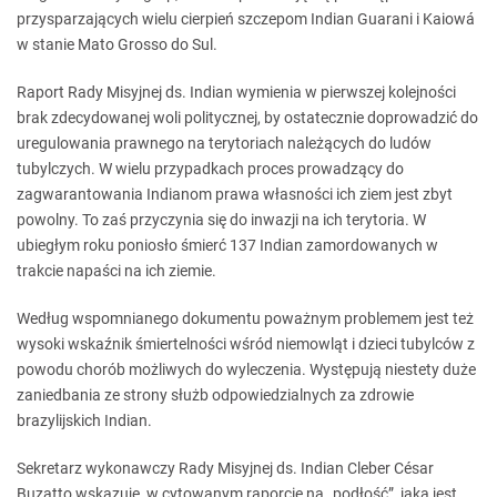
przysparzających wielu cierpień szczepom Indian Guarani i Kaiowá
w stanie Mato Grosso do Sul.
Raport Rady Misyjnej ds. Indian wymienia w pierwszej kolejności
brak zdecydowanej woli politycznej, by ostatecznie doprowadzić do
uregulowania prawnego na terytoriach należących do ludów
tubylczych. W wielu przypadkach proces prowadzący do
zagwarantowania Indianom prawa własności ich ziem jest zbyt
powolny. To zaś przyczynia się do inwazji na ich terytoria. W
ubiegłym roku poniosło śmierć 137 Indian zamordowanych w
trakcie napaści na ich ziemie.
Według wspomnianego dokumentu poważnym problemem jest też
wysoki wskaźnik śmiertelności wśród niemowląt i dzieci tubylców z
powodu chorób możliwych do wyleczenia. Występują niestety duże
zaniedbania ze strony służb odpowiedzialnych za zdrowie
brazylijskich Indian.
Sekretarz wykonawczy Rady Misyjnej ds. Indian Cleber César
Buzatto wskazuje w cytowanym raporcie na „podłość”, jaką jest