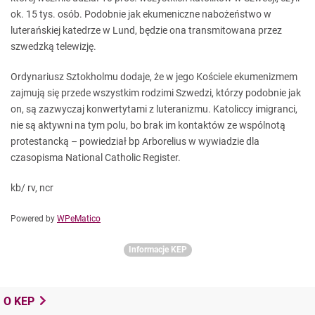
ok. 15 tys. osób. Podobnie jak ekumeniczne nabożeństwo w
luterańskiej katedrze w Lund, będzie ona transmitowana przez
szwedzką telewizję.
Ordynariusz Sztokholmu dodaje, że w jego Kościele ekumenizmem
zajmują się przede wszystkim rodzimi Szwedzi, którzy podobnie jak
on, są zazwyczaj konwertytami z luteranizmu. Katoliccy imigranci,
nie są aktywni na tym polu, bo brak im kontaktów ze wspólnotą
protestancką – powiedział bp Arborelius w wywiadzie dla
czasopisma National Catholic Register.
kb/ rv, ncr
Powered by
WPeMatico
Informacje KEP
O KEP