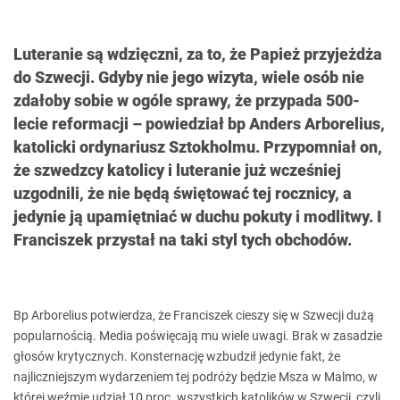
Luteranie są wdzięczni, za to, że Papież przyjeżdża
do Szwecji. Gdyby nie jego wizyta, wiele osób nie
zdałoby sobie w ogóle sprawy, że przypada 500-
lecie reformacji – powiedział bp Anders Arborelius,
katolicki ordynariusz Sztokholmu. Przypomniał on,
że szwedzcy katolicy i luteranie już wcześniej
uzgodnili, że nie będą świętować tej rocznicy, a
jedynie ją upamiętniać w duchu pokuty i modlitwy. I
Franciszek przystał na taki styl tych obchodów.
Bp Arborelius potwierdza, że Franciszek cieszy się w Szwecji dużą
popularnością. Media poświęcają mu wiele uwagi. Brak w zasadzie
głosów krytycznych. Konsternację wzbudził jedynie fakt, że
najliczniejszym wydarzeniem tej podróży będzie Msza w Malmo, w
której weźmie udział 10 proc. wszystkich katolików w Szwecji, czyli