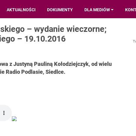
AKTUALNOŚCI
DOKUMENTY
DLA MEDIÓW
KON
skiego – wydanie wieczorne;
ego – 19.10.2016
T
owa z Justyną Pauliną Kołodziejczyk, od wielu
e Radio Podlasie, Siedlce.