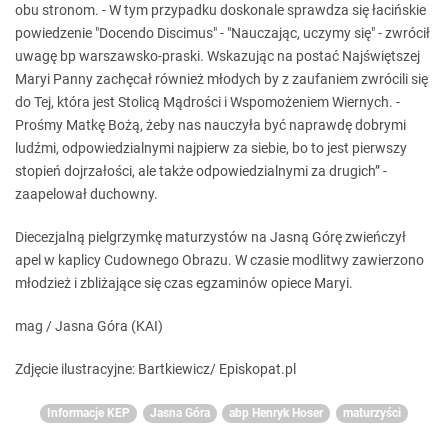
obu stronom. - W tym przypadku doskonale sprawdza się łacińskie
powiedzenie "Docendo Discimus" - "Nauczając, uczymy się" - zwrócił
uwagę bp warszawsko-praski. Wskazując na postać Najświętszej
Maryi Panny zachęcał również młodych by z zaufaniem zwrócili się
do Tej, która jest Stolicą Mądrości i Wspomożeniem Wiernych. -
Prośmy Matkę Bożą, żeby nas nauczyła być naprawdę dobrymi
ludźmi, odpowiedzialnymi najpierw za siebie, bo to jest pierwszy
stopień dojrzałości, ale także odpowiedzialnymi za drugich” -
zaapelował duchowny.
Diecezjalną pielgrzymkę maturzystów na Jasną Górę zwieńczył
apel w kaplicy Cudownego Obrazu. W czasie modlitwy zawierzono
młodzież i zbliżające się czas egzaminów opiece Maryi.
mag / Jasna Góra (KAI)
Zdjęcie ilustracyjne: Bartkiewicz/ Episkopat.pl
Informacje KEP
Jasna Góra
abp Henryk Hoser
maturzyści