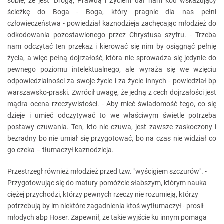
sobie, że jest 'Drogą, Prawdą i Życiem' dał nam kod wskazujący
ścieżkę do Boga - Boga, który pragnie dla nas pełni
człowieczeństwa - powiedział kaznodzieja zachęcając młodzież do
odkodowania pozostawionego przez Chrystusa szyfru. - Trzeba
nam odczytać ten przekaz i kierować się nim by osiągnąć pełnię
życia, a więc pełną dojrzałość, która nie sprowadza się jedynie do
pewnego poziomu intelektualnego, ale wyraża się we wzięciu
odpowiedzialności za swoje życie i za życie innych - powiedział bp
warszawsko-praski. Zwrócił uwagę, że jedną z cech dojrzałości jest
mądra ocena rzeczywistości. - Aby mieć świadomość tego, co się
dzieje i umieć odczytywać to we właściwym świetle potrzeba
postawy czuwania. Ten, kto nie czuwa, jest zawsze zaskoczony i
bezradny bo nie umiał się przygotować, bo na czas nie widział co
go czeka – tłumaczył kaznodzieja.
Przestrzegł również młodzież przed tzw. "wyścigiem szczurów". -
Przygotowując się do matury pomóżcie słabszym, którym nauka
ciężej przychodzi, którzy pewnych rzeczy nie rozumieją, którzy
potrzebują by im niektóre zagadnienia ktoś wytłumaczył - prosił
młodych abp Hoser. Zapewnił, że takie wyjście ku innym pomaga