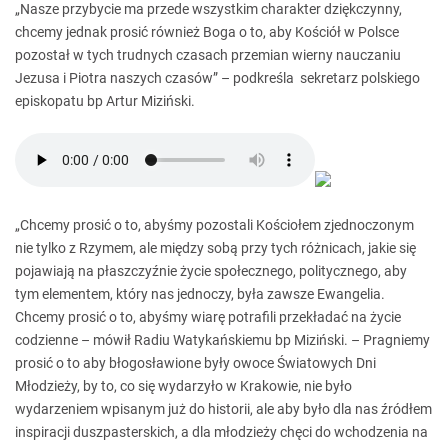
„Nasze przybycie ma przede wszystkim charakter dziękczynny,
chcemy jednak prosić również Boga o to, aby Kościół w Polsce
pozostał w tych trudnych czasach przemian wierny nauczaniu
Jezusa i Piotra naszych czasów” – podkreśla sekretarz polskiego
episkopatu bp Artur Miziński.
„Chcemy prosić o to, abyśmy pozostali Kościołem zjednoczonym
nie tylko z Rzymem, ale między sobą przy tych różnicach, jakie się
pojawiają na płaszczyźnie życie społecznego, politycznego, aby
tym elementem, który nas jednoczy, była zawsze Ewangelia.
Chcemy prosić o to, abyśmy wiarę potrafili przekładać na życie
codzienne – mówił Radiu Watykańskiemu bp Miziński. – Pragniemy
prosić o to aby błogosławione były owoce Światowych Dni
Młodzieży, by to, co się wydarzyło w Krakowie, nie było
wydarzeniem wpisanym już do historii, ale aby było dla nas źródłem
inspiracji duszpasterskich, a dla młodzieży chęci do wchodzenia na