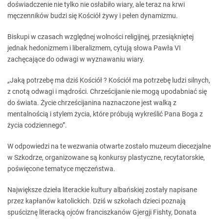
doświadczenie nie tylko nie osłabiło wiary, ale teraz na krwi
męczenników budzi się Kościół żywy i pełen dynamizmu.
Biskupi w czasach względnej wolności religijnej, przesiąkniętej
jednak hedonizmem i liberalizmem, cytują słowa Pawła VI
zachęcające do odwagi w wyznawaniu wiary.
„Jaką potrzebę ma dziś Kościół ? Kościół ma potrzebę ludzi silnych,
z cnotą odwagi i mądrości. Chrześcijanie nie mogą upodabniać się
do świata. Życie chrześcijanina naznaczone jest walką z
mentalnością i stylem życia, które próbują wykreślić Pana Boga z
życia codziennego”.
W odpowiedzi na te wezwania otwarte zostało muzeum diecezjalne
w Szkodrze, organizowane są konkursy plastyczne, recytatorskie,
poświęcone tematyce męczeństwa.
Największe dzieła literackie kultury albańskiej zostały napisane
przez kapłanów katolickich. Dziś w szkołach dzieci poznają
spuściznę literacką ojców franciszkanów Gjergji Fishty, Donata