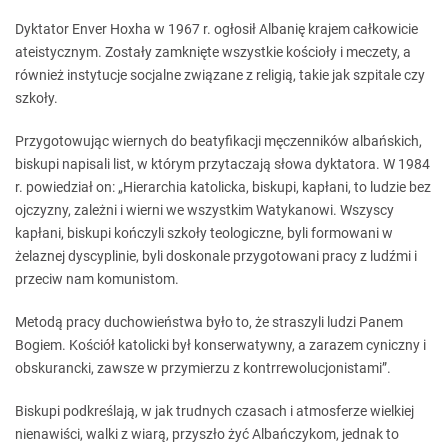
Dyktator Enver Hoxha w 1967 r. ogłosił Albanię krajem całkowicie
ateistycznym. Zostały zamknięte wszystkie kościoły i meczety, a
również instytucje socjalne związane z religią, takie jak szpitale czy
szkoły.
Przygotowując wiernych do beatyfikacji męczenników albańskich,
biskupi napisali list, w którym przytaczają słowa dyktatora. W 1984
r. powiedział on: „Hierarchia katolicka, biskupi, kapłani, to ludzie bez
ojczyzny, zależni i wierni we wszystkim Watykanowi. Wszyscy
kapłani, biskupi kończyli szkoły teologiczne, byli formowani w
żelaznej dyscyplinie, byli doskonale przygotowani pracy z ludźmi i
przeciw nam komunistom.
Metodą pracy duchowieństwa było to, że straszyli ludzi Panem
Bogiem. Kościół katolicki był konserwatywny, a zarazem cyniczny i
obskurancki, zawsze w przymierzu z kontrrewolucjonistami”.
Biskupi podkreślają, w jak trudnych czasach i atmosferze wielkiej
nienawiści, walki z wiarą, przyszło żyć Albańczykom, jednak to