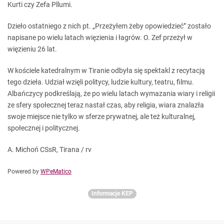
Kurti czy Zefa Pllumi.
Dzieło ostatniego z nich pt. „Przeżyłem żeby opowiedzieć” zostało
napisane po wielu latach więzienia i łagrów. O. Zef przeżył w
więzieniu 26 lat.
W kościele katedralnym w Tiranie odbyła się spektakl z recytacją
tego dzieła. Udział wzięli politycy, ludzie kultury, teatru, filmu.
Albańczycy podkreślają, że po wielu latach wymazania wiary i religii
ze sfery społecznej teraz nastał czas, aby religia, wiara znalazła
swoje miejsce nie tylko w sferze prywatnej, ale też kulturalnej,
społecznej i politycznej.
A. Michoń CSsR, Tirana / rv
Powered by
WPeMatico
Informacje KEP