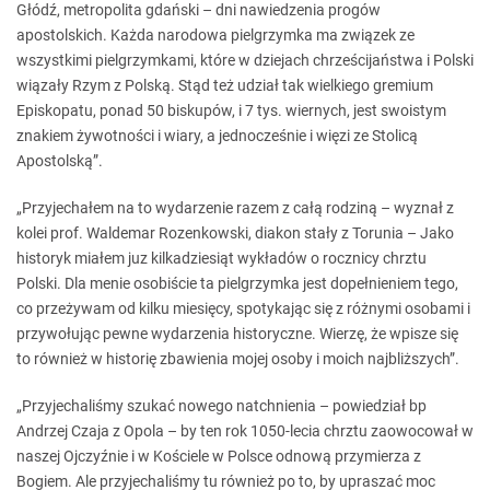
Głódź, metropolita gdański – dni nawiedzenia progów
apostolskich. Każda narodowa pielgrzymka ma związek ze
wszystkimi pielgrzymkami, które w dziejach chrześcijaństwa i Polski
wiązały Rzym z Polską. Stąd też udział tak wielkiego gremium
Episkopatu, ponad 50 biskupów, i 7 tys. wiernych, jest swoistym
znakiem żywotności i wiary, a jednocześnie i więzi ze Stolicą
Apostolską”.
„Przyjechałem na to wydarzenie razem z całą rodziną – wyznał z
kolei prof. Waldemar Rozenkowski, diakon stały z Torunia – Jako
historyk miałem juz kilkadziesiąt wykładów o rocznicy chrztu
Polski. Dla menie osobiście ta pielgrzymka jest dopełnieniem tego,
co przeżywam od kilku miesięcy, spotykając się z różnymi osobami i
przywołując pewne wydarzenia historyczne. Wierzę, że wpisze się
to również w historię zbawienia mojej osoby i moich najbliższych”.
„Przyjechaliśmy szukać nowego natchnienia – powiedział bp
Andrzej Czaja z Opola – by ten rok 1050-lecia chrztu zaowocował w
naszej Ojczyźnie i w Kościele w Polsce odnową przymierza z
Bogiem. Ale przyjechaliśmy tu również po to, by upraszać moc