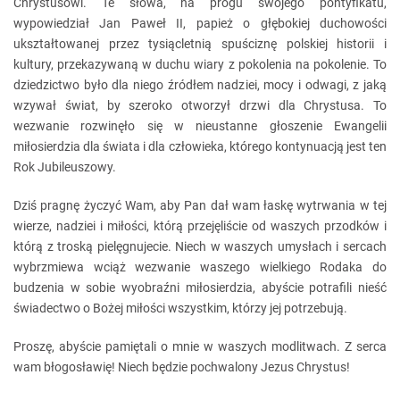
Chrystusowi. Te słowa, na progu swojego pontyfikatu,
wypowiedział Jan Paweł II, papież o głębokiej duchowości
ukształtowanej przez tysiącletnią spuściznę polskiej historii i
kultury, przekazywaną w duchu wiary z pokolenia na pokolenie. To
dziedzictwo było dla niego źródłem nadziei, mocy i odwagi, z jaką
wzywał świat, by szeroko otworzył drzwi dla Chrystusa. To
wezwanie rozwinęło się w nieustanne głoszenie Ewangelii
miłosierdzia dla świata i dla człowieka, którego kontynuacją jest ten
Rok Jubileuszowy.
Dziś pragnę życzyć Wam, aby Pan dał wam łaskę wytrwania w tej
wierze, nadziei i miłości, którą przejęliście od waszych przodków i
którą z troską pielęgnujecie. Niech w waszych umysłach i sercach
wybrzmiewa wciąż wezwanie waszego wielkiego Rodaka do
budzenia w sobie wyobraźni miłosierdzia, abyście potrafili nieść
świadectwo o Bożej miłości wszystkim, którzy jej potrzebują.
Proszę, abyście pamiętali o mnie w waszych modlitwach. Z serca
wam błogosławię! Niech będzie pochwalony Jezus Chrystus!