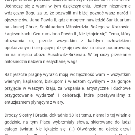
Jednoczę się z wami w tym dziękczynieniu. Jestem niezmiernie
wdzięczny Bogu za to, że pozwolił mi bliżej poznać wasz naród i
ojczyznę św. Jana Pawła II, gdzie mogłem nawiedzić Sanktuarium
na Jasnej Górze, Sanktuarium Miłosierdzia Bożego w Krakowie-
Łagiewnikach i Centrum Jana Pawła II „Nie lękajcie się”. Temu, który
utożsamia się przede wszystkim z każdym człowiekiem
upokorzonym i cierpiącym, dziękuję również za ciszę podarowaną
mi na miejscu obozu Auschwitz-Birkenau. W tej ciszy przesłanie
miłosierdzia nabiera niesłychanej wagi!
Raz jeszcze pragnę wyrazić moją wdzięczność wam – wszystkim
wiernym, kapłanom, biskupom i władzom cywilnym – za gorące
przyjęcie w waszym kraju, za wspaniałe, artystyczne i duchowe
przygotowanie wydarzeń i celebracji, które przeżywaliśmy z
entuzjazmem płynącym z wiary.
Drodzy Siostry i Bracia, dokładnie 38 lat temu, niemal o tej właśnie
godzinie, na tym Placu wybrzmiały słowa, skierowane do ludzi
całego świata: Nie lękajcie się! (…) Otwórzcie na oścież drzwi