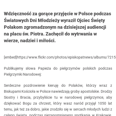
Wdzięczność za gorące przyjęcie w Polsce podczas
Światowych Dni Młodzieży wyraził Ojciec Święty
Polakom zgromadzonym na dzisiejszej audiencji
na placu św. Piotra. Zachęcił do wytrwania w
wierze, nadziei i miłości.
[embed]https://www.flickr.com/photos/episkopatnews/albums/72
Publikujemy słowa Papieża do pielgrzymów polskich podczas
Pielgrzymki Narodowej:
Serdeczne pozdrowienie kieruję do Polaków, którzy wraz z
Biskupami Kościoła w Polsce nawiedzają groby apostolskie. Drodzy
Siostry i Bracia, przybyliście tu w narodowej pielgrzymce, aby
dziękować Bogu za chrzest, który wasz naród przyjął 1050 lat
temu, jak też za dobro, jakie zrodziło się w sercach młodych ludzi z
całego świata, podczas niezapomnianego spotkania w Krakowie.