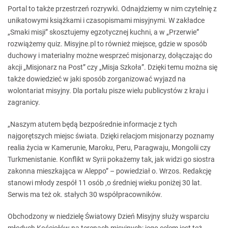
Portal to także przestrzeń rozrywki. Odnajdziemy w nim czytelnię z
unikatowymi książkami i czasopismami misyjnymi. W zakładce
„Smaki misji” skosztujemy egzotycznej kuchni, a w „Przerwie”
rozwiążemy quiz. Misyjne.pl to również miejsce, gdzie w sposób
duchowy i materialny możne wesprzeć misjonarzy, dołączając do
akcji „Misjonarz na Post” czy „Misja Szkoła”. Dzięki temu można się
także dowiedzieć w jaki sposób zorganizować wyjazd na
wolontariat misyjny. Dla portalu pisze wielu publicystów z kraju i
zagranicy.
„Naszym atutem będą bezpośrednie informacje z tych
najgorętszych miejsc świata. Dzięki relacjom misjonarzy poznamy
realia życia w Kamerunie, Maroku, Peru, Paragwaju, Mongolii czy
Turkmenistanie. Konflikt w Syrii pokażemy tak, jak widzi go siostra
zakonna mieszkająca w Aleppo” – powiedział o. Wrzos. Redakcję
stanowi młody zespół 11 osób ,o średniej wieku poniżej 30 lat.
Serwis ma też ok. stałych 30 współpracowników.
Obchodzony w niedzielę Światowy Dzień Misyjny służy wsparciu