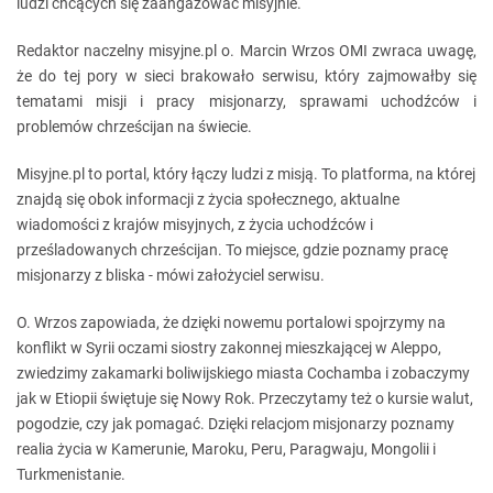
ludzi chcących się zaangażować misyjnie.
Redaktor naczelny misyjne.pl o. Marcin Wrzos OMI zwraca uwagę,
że do tej pory w sieci brakowało serwisu, który zajmowałby się
tematami misji i pracy misjonarzy, sprawami uchodźców i
problemów chrześcijan na świecie.
Misyjne.pl to portal, który łączy ludzi z misją. To platforma, na której
znajdą się obok informacji z życia społecznego, aktualne
wiadomości z krajów misyjnych, z życia uchodźców i
prześladowanych chrześcijan. To miejsce, gdzie poznamy pracę
misjonarzy z bliska - mówi założyciel serwisu.
O. Wrzos zapowiada, że dzięki nowemu portalowi spojrzymy na
konflikt w Syrii oczami siostry zakonnej mieszkającej w Aleppo,
zwiedzimy zakamarki boliwijskiego miasta Cochamba i zobaczymy
jak w Etiopii świętuje się Nowy Rok. Przeczytamy też o kursie walut,
pogodzie, czy jak pomagać. Dzięki relacjom misjonarzy poznamy
realia życia w Kamerunie, Maroku, Peru, Paragwaju, Mongolii i
Turkmenistanie.