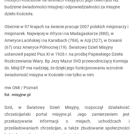
młodych Kościołów na terenach misyjnych; jego celem jest też
budzenie świadomości misyjnej i odpowiedzialności za misyjne
dzieło Kościoła.
Obecnie w 97 krajach na świecie pracuje 2007 polskich misjonarzy i
misjonarek. Najwięcej w Afryce i na Madagaskarze (880), w
Ameryce Łacińskiej i na Karaibach (784), w Azji (327), w Oceanii
(67) oraz Ameryce Północnej (19). Światowy Dzień Misyjny
ustanowił papież Pius XI w 1926 r. na prośbę Papieskiego Dzieła
Rozkrzewiania Wiary. Bp Jezy Mazur SVD przewodniczący Komisja
ds. Misji EP ma nadzieję, że dzięki jego funkcjonowaniu wzrośnie
świadomość misyjna w Kościele i nie tylko w nim.
mw OMI / Poznań
fot. misyjne.pl
Dziś, w Światowy Dzień Misyjny, rozpoczął działalność
chrześcijański portal misyjne.pl. Jego zamierzeniem jest
przekazywanie informacji o misjach, uchodźcach i
prześladowaniach chrześcijan, a także zbudowanie społeczności