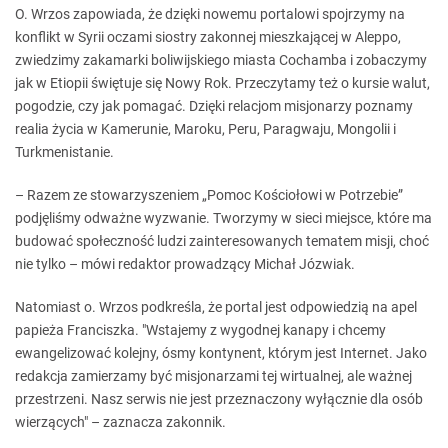
O. Wrzos zapowiada, że dzięki nowemu portalowi spojrzymy na
konflikt w Syrii oczami siostry zakonnej mieszkającej w Aleppo,
zwiedzimy zakamarki boliwijskiego miasta Cochamba i zobaczymy
jak w Etiopii świętuje się Nowy Rok. Przeczytamy też o kursie walut,
pogodzie, czy jak pomagać. Dzięki relacjom misjonarzy poznamy
realia życia w Kamerunie, Maroku, Peru, Paragwaju, Mongolii i
Turkmenistanie.
– Razem ze stowarzyszeniem „Pomoc Kościołowi w Potrzebie”
podjęliśmy odważne wyzwanie. Tworzymy w sieci miejsce, które ma
budować społeczność ludzi zainteresowanych tematem misji, choć
nie tylko – mówi redaktor prowadzący Michał Józwiak.
Natomiast o. Wrzos podkreśla, że portal jest odpowiedzią na apel
papieża Franciszka. "Wstajemy z wygodnej kanapy i chcemy
ewangelizować kolejny, ósmy kontynent, którym jest Internet. Jako
redakcja zamierzamy być misjonarzami tej wirtualnej, ale ważnej
przestrzeni. Nasz serwis nie jest przeznaczony wyłącznie dla osób
wierzących" – zaznacza zakonnik.