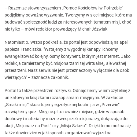
– Razem ze stowarzyszeniem „Pomoc Kościołowi w Potrzebie”
podjęliśmy odważne wyzwanie. Tworzymy w sieci miejsce, które ma
budować społeczność ludzi zainteresowanych tematem misji, choć
nie tylko – mówi redaktor prowadzący Michał Józwiak.
Natomiast o. Wrzos podkreśla, że portal jest odpowiedzią na apel
papieża Franciszka. "Wstajemy z wygodnej kanapy i chcemy
ewangelizować kolejny, ósmy kontynent, którym jest Internet. Jako
redakcja zamierzamy być misjonarzami tej wirtualnej, ale ważnej
przestrzeni. Nasz serwis nie jest przeznaczony wyłącznie dla osób
wierzących" – zaznacza zakonnik.
Portal to także przestrzeń rozrywki. Odnajdziemy w nim czytelnię z
unikatowymi książkami i czasopismami misyjnymi. W zakładce
„Smaki misji” skosztujemy egzotycznej kuchni, a w „Przerwie”
rozwiążemy quiz. Misyjne.pl to również miejsce, gdzie w sposób
duchowy i materialny możne wesprzeć misjonarzy, dołączając do
akcji „Misjonarz na Post” czy „Misja Szkoła”. Dzięki temu można się
także dowiedzieć w jaki sposób zorganizować wyjazd na