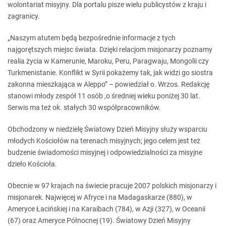
wolontariat misyjny. Dla portalu pisze wielu publicystów z kraju i
zagranicy.
„Naszym atutem będą bezpośrednie informacje z tych
najgorętszych miejsc świata. Dzięki relacjom misjonarzy poznamy
realia życia w Kamerunie, Maroku, Peru, Paragwaju, Mongolii czy
Turkmenistanie. Konflikt w Syrii pokażemy tak, jak widzi go siostra
zakonna mieszkająca w Aleppo” – powiedział o. Wrzos. Redakcję
stanowi młody zespół 11 osób ,o średniej wieku poniżej 30 lat.
Serwis ma też ok. stałych 30 współpracowników.
Obchodzony w niedzielę Światowy Dzień Misyjny służy wsparciu
młodych Kościołów na terenach misyjnych; jego celem jest też
budzenie świadomości misyjnej i odpowiedzialności za misyjne
dzieło Kościoła.
Obecnie w 97 krajach na świecie pracuje 2007 polskich misjonarzy i
misjonarek. Najwięcej w Afryce i na Madagaskarze (880), w
Ameryce Łacińskiej i na Karaibach (784), w Azji (327), w Oceanii
(67) oraz Ameryce Północnej (19). Światowy Dzień Misyjny