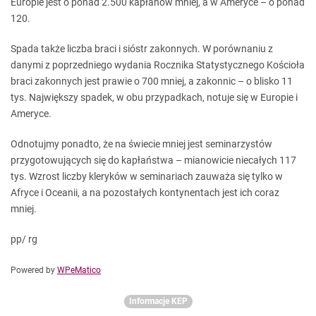
Europie jest o ponad 2.500 kapłanów mniej, a w Ameryce – o ponad
120.
Spada także liczba braci i sióstr zakonnych. W porównaniu z
danymi z poprzedniego wydania Rocznika Statystycznego Kościoła
braci zakonnych jest prawie o 700 mniej, a zakonnic – o blisko 11
tys. Największy spadek, w obu przypadkach, notuje się w Europie i
Ameryce.
Odnotujmy ponadto, że na świecie mniej jest seminarzystów
przygotowujących się do kapłaństwa – mianowicie niecałych 117
tys. Wzrost liczby kleryków w seminariach zauważa się tylko w
Afryce i Oceanii, a na pozostałych kontynentach jest ich coraz
mniej.
pp/ rg
Powered by
WPeMatico
Informacje KEP